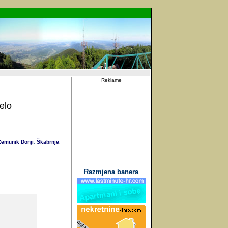
Reklame
elo
emunik Donji
Škabrnje
,
,
Razmjena banera