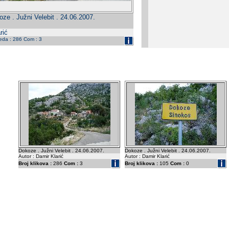
ze . Južni Velebit . 24.06.2007.
rić
leda : 286 Com : 3
Dokoze . Južni Velebit . 24.06.2007.
Dokoze . Južni Velebit . 24.06.2007.
Autor : Damir Klarić
Autor : Damir Klarić
Broj klikova :
286
Com :
3
Broj klikova :
105
Com :
0