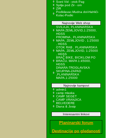
Sveti Vid - otok Pag
Spilja pod Zir - om
ZIR
Podkilavac-Mudna dol-Hahlići-
Kolac-Podki
Najnovije Web shop
SVILAJA, PLANINARSKA
MAPA ZEMLJOVID,1:25000,
HGSS
PROMINA , PLANINARSKA
MAPA, ZEMLJOVID , 1:25000
, HGSS
OTOK RAB , PLANINARSKA
MAPA, ZEMLJOVID, 1:25000
, HGSS
BRAČ BIKE, BICIKLOM PO
BRAČU, MAPA 1:45000,
HGSS
DINARA-TROGLAVSKA
SKUPINA-ZAPAD
,PLANINARSKA
MAPA,1:25000
Najnovije kampovi
admin1
camp mlaska
CAMP SEGET
CAMP VRANJICA
BELVEDERE
Diana & Josip
Interesantni linkovi
Planinarski forum
Destinacije po gledanosti