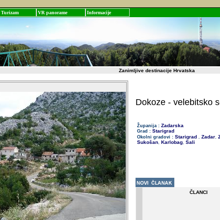
Turizam
VR panorame
Informacije
Zanimljive destinacije Hrvatska
Dokoze - velebitsko s
Zadarska
Županija :
Starigrad
Grad :
Starigrad
Zadar
Z
Okolni gradovi :
,
,
Sukošan
Karlobag
Sali
,
,
ČLANCI