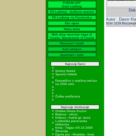
FORUM OFF
Grad Ludbreg
Doko
PD Ludbreg - službene stranice
PD Ludbreg- na Facebook-u
Autor : Damir Kla
Eko vijesti
Sl.br: 1129 Broj preg
Mapa weba
Web shop mountain maps of
Croatia, Wanderkarte of Croatia
Restorani i hoteli
Auto kampovi
Apartmani i sobe
Najnoviji članci
Srednji Velebit
Sjeverni Velebit
Dramatično u snježnoj mećavi
na 2500 ndm
Češka smrčkovica
Najnovije destinacije
Omiska Dinara Kruzno
Biokovo - vrhovi
Križevci - Kalnik (pl. dom)
Ludbreška planinarska
obilaznica
Krma - Triglav 4/5.10.2008
Slovenija
Egeria put - Hrvatska - Iovia