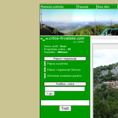
Planinska područja
Županije
Baza slika
Dobro došli :
Gost
Posjetitelja online :
20
Statistika :
AWstats
Prijave i registracije
Prijava suradnika
Prijave i registracije članova
Ažuriranje podataka gradovi
Tražilica - crtice