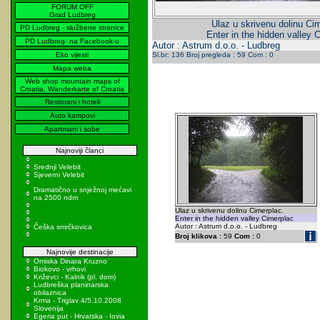
FORUM OFF
Grad Ludbreg
Ulaz u skrivenu dolinu Ci
PD Ludbreg - službene stranice
Enter in the hidden valley 
PD Ludbreg- na Facebook-u
Autor : Astrum d.o.o. - Ludbreg
Eko vijesti
Sl.br: 136 Broj pregleda : 59 Com : 0
Mapa weba
Web shop mountain maps of
Croatia, Wanderkarte of Croatia
Restorani i hoteli
Auto kampovi
Apartmani i sobe
Najnoviji članci
Srednji Velebit
Sjeverni Velebit
Dramatično u snježnoj mećavi
na 2500 ndm
Ulaz u skrivenu dolinu Cimerplac.
Enter in the hidden valley Cimerplac
Autor : Astrum d.o.o. - Ludbreg
Češka smrčkovica
Broj klikova :
59
Com :
0
Najnovije destinacije
Omiska Dinara Kruzno
Biokovo - vrhovi
Križevci - Kalnik (pl. dom)
Ludbreška planinarska
obilaznica
Krma - Triglav 4/5.10.2008
Slovenija
Egeria put - Hrvatska - Iovia