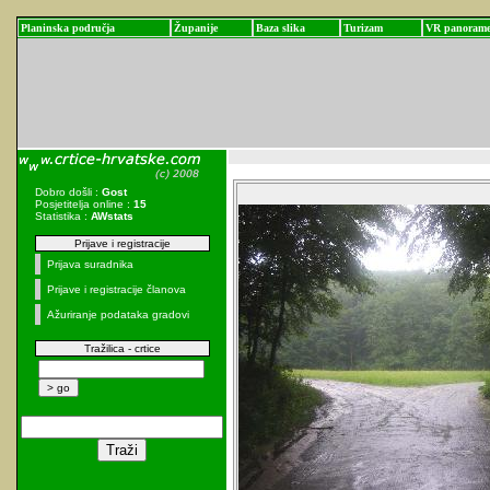
Planinska područja
Županije
Baza slika
Turizam
VR panoram
Dobro došli :
Gost
Posjetitelja online :
15
Statistika :
AWstats
Prijave i registracije
Prijava suradnika
Prijave i registracije članova
Ažuriranje podataka gradovi
Tražilica - crtice