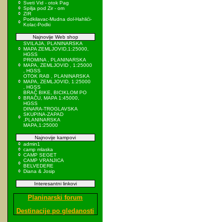
Sveti Vid - otok Pag
Spilja pod Zir - om
ZIR
Podkilavac-Mudna dol-Hahlići-
Kolac-Podki
Najnovije Web shop
SVILAJA, PLANINARSKA
MAPA ZEMLJOVID,1:25000,
HGSS
PROMINA , PLANINARSKA
MAPA, ZEMLJOVID , 1:25000
, HGSS
OTOK RAB , PLANINARSKA
MAPA, ZEMLJOVID, 1:25000
, HGSS
BRAČ BIKE, BICIKLOM PO
BRAČU, MAPA 1:45000,
HGSS
DINARA-TROGLAVSKA
SKUPINA-ZAPAD
,PLANINARSKA
MAPA,1:25000
Najnovije kampovi
admin1
camp mlaska
CAMP SEGET
CAMP VRANJICA
BELVEDERE
Diana & Josip
Interesantni linkovi
Planinarski forum
Destinacije po gledanosti