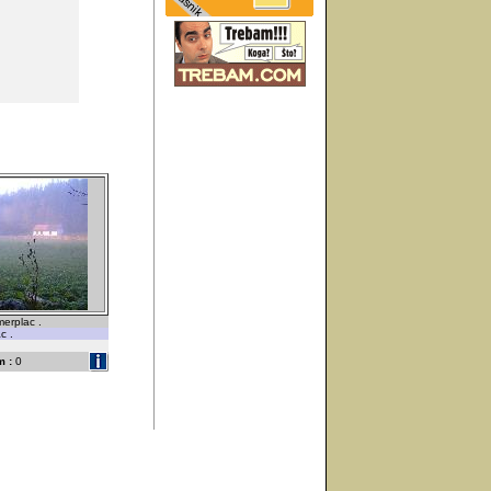
merplac .
c .
 :
0