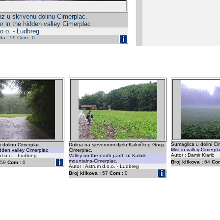
az u skrivenu dolinu Cimerplac.
r in the hidden valley Cimerplac
o.o. - Ludbreg
eda : 59 Com : 0
Sumaglica u dolini Ci
u dolinu Cimerplac.
Dolina na sjevernom djelu Kalničkog Gorja-
Mist in valley Cimerpla
idden valley Cimerplac
Cimerplac.
Autor : Damir Klarić
 d.o.o. - Ludbreg
Valley on the north parth of Kalnik
mountains-Cimerplac.
Broj klikova :
64
Com
59
Com :
0
Autor : Astrum d.o.o. - Ludbreg
Broj klikova :
57
Com :
0