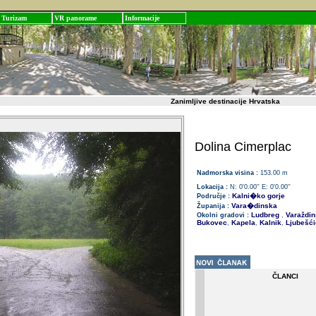
Turizam
VR panorame
Informacije
Zanimljive destinacije Hrvatska
Dolina Cimerplac
Nadmorska visina :
153.00 m
Lokacija :
N: 0'0.00'' E: 0'0.00''
Kalni�ko gorje
Područje :
Vara�dinska
Županija :
Ludbreg
Varaždin
Okolni gradovi :
,
Bukovec
Kapela
Kalnik
Ljubešći
,
,
,
ČLANCI