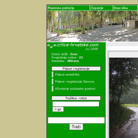
Planinska područja
Županije
Baza slika
Dobro došli :
Gost
Posjetitelja online :
23
Statistika :
AWstats
Prijave i registracije
Prijava suradnika
Prijave i registracije članova
Ažuriranje podataka gradovi
Tražilica - crtice