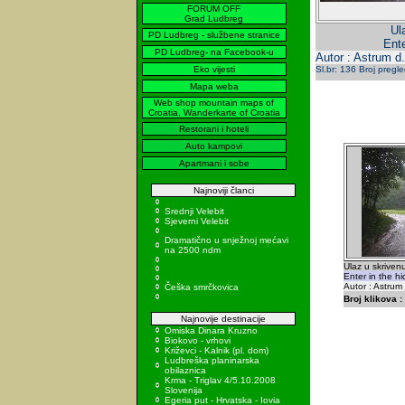
FORUM OFF
Grad Ludbreg
Ul
PD Ludbreg - službene stranice
Ente
PD Ludbreg- na Facebook-u
Autor : Astrum d.
Eko vijesti
Sl.br: 136 Broj pregl
Mapa weba
Web shop mountain maps of
Croatia, Wanderkarte of Croatia
Restorani i hoteli
Auto kampovi
Apartmani i sobe
Najnoviji članci
Srednji Velebit
Sjeverni Velebit
Dramatično u snježnoj mećavi
na 2500 ndm
Ulaz u skriven
Enter in the h
Autor : Astrum
Češka smrčkovica
Broj klikova :
Najnovije destinacije
Omiska Dinara Kruzno
Biokovo - vrhovi
Križevci - Kalnik (pl. dom)
Ludbreška planinarska
obilaznica
Krma - Triglav 4/5.10.2008
Slovenija
Egeria put - Hrvatska - Iovia