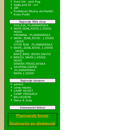
Sveti Vid - otok Pag
Spilja pod Zir - om
ZIR
Podkilavac-Mudna dol-Hahlići-
Kolac-Podki
Najnovije Web shop
SVILAJA, PLANINARSKA
MAPA ZEMLJOVID,1:25000,
HGSS
PROMINA , PLANINARSKA
MAPA, ZEMLJOVID , 1:25000
, HGSS
OTOK RAB , PLANINARSKA
MAPA, ZEMLJOVID, 1:25000
, HGSS
BRAČ BIKE, BICIKLOM PO
BRAČU, MAPA 1:45000,
HGSS
DINARA-TROGLAVSKA
SKUPINA-ZAPAD
,PLANINARSKA
MAPA,1:25000
Najnovije kampovi
admin1
camp mlaska
CAMP SEGET
CAMP VRANJICA
BELVEDERE
Diana & Josip
Interesantni linkovi
Planinarski forum
Destinacije po gledanosti