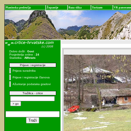
Planinska područja
Županije
Baza slika
Turizam
VR panoram
Dobro došli :
Gost
Posjetitelja online :
24
Statistika :
AWstats
Prijave i registracije
Prijava suradnika
Prijave i registracije članova
Ažuriranje podataka gradovi
Tražilica - crtice