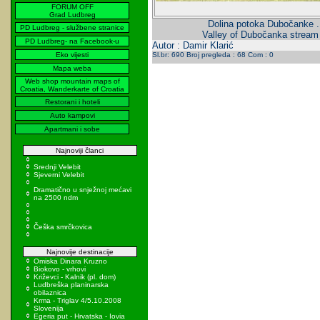
FORUM OFF
Grad Ludbreg
Dolina potoka Dubočanke .
PD Ludbreg - službene stranice
Valley of Dubočanka stream 
PD Ludbreg- na Facebook-u
Autor : Damir Klarić
Eko vijesti
Sl.br: 690 Broj pregleda : 68 Com : 0
Mapa weba
Web shop mountain maps of
Croatia, Wanderkarte of Croatia
Restorani i hoteli
Auto kampovi
Apartmani i sobe
Najnoviji članci
Srednji Velebit
Sjeverni Velebit
Dramatično u snježnoj mećavi
na 2500 ndm
Češka smrčkovica
Najnovije destinacije
Omiska Dinara Kruzno
Biokovo - vrhovi
Križevci - Kalnik (pl. dom)
Ludbreška planinarska
obilaznica
Krma - Triglav 4/5.10.2008
Slovenija
Egeria put - Hrvatska - Iovia