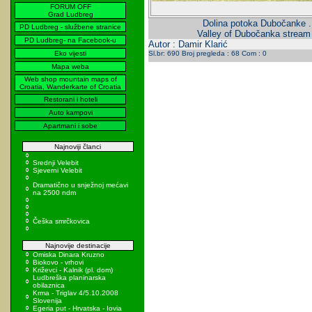
FORUM OFF
Grad Ludbreg
Dolina potoka Dubočanke .
PD Ludbreg - službene stranice
Valley of Dubočanka stream 
PD Ludbreg- na Facebook-u
Autor : Damir Klarić
Eko vijesti
Sl.br: 690 Broj pregleda : 68 Com : 0
Mapa weba
Web shop mountain maps of
Croatia, Wanderkarte of Croatia
Restorani i hoteli
Auto kampovi
Apartmani i sobe
Najnoviji članci
Srednji Velebit
Sjeverni Velebit
Dramatično u snježnoj mećavi
na 2500 ndm
Češka smrčkovica
Najnovije destinacije
Omiska Dinara Kruzno
Biokovo - vrhovi
Križevci - Kalnik (pl. dom)
Ludbreška planinarska
obilaznica
Krma - Triglav 4/5.10.2008
Slovenija
Egeria put - Hrvatska - Iovia