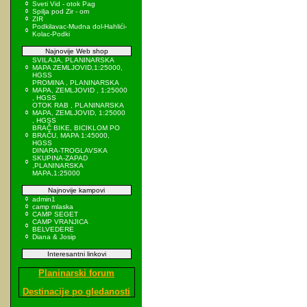
Sveti Vid - otok Pag
Spilja pod Zir - om
ZIR
Podkilavac-Mudna dol-Hahlići-
Kolac-Podki
Najnovije Web shop
SVILAJA, PLANINARSKA
MAPA ZEMLJOVID,1:25000,
HGSS
PROMINA , PLANINARSKA
MAPA, ZEMLJOVID , 1:25000
, HGSS
OTOK RAB , PLANINARSKA
MAPA, ZEMLJOVID, 1:25000
, HGSS
BRAČ BIKE, BICIKLOM PO
BRAČU, MAPA 1:45000,
HGSS
DINARA-TROGLAVSKA
SKUPINA-ZAPAD
,PLANINARSKA
MAPA,1:25000
Najnovije kampovi
admin1
camp mlaska
CAMP SEGET
CAMP VRANJICA
BELVEDERE
Diana & Josip
Interesantni linkovi
Planinarski forum
Destinacije po gledanosti