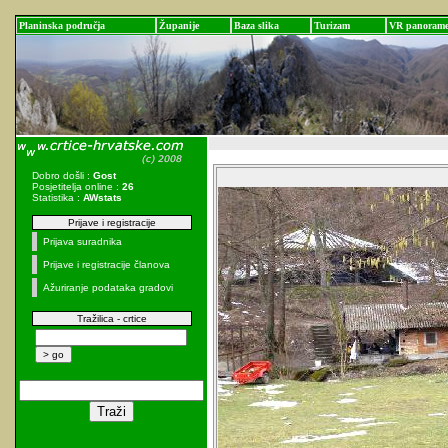
Planinska područja
Županije
Baza slika
Turizam
VR panoram
Dobro došli :
Gost
Posjetitelja online :
26
Statistika :
AWstats
Prijave i registracije
Prijava suradnika
Prijave i registracije članova
Ažuriranje podataka gradovi
Tražilica - crtice