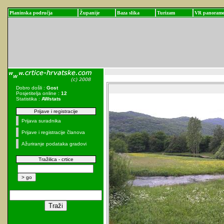
Planinska područja
Županije
Baza slika
Turizam
VR panoram
Dobro došli :
Gost
Posjetitelja online :
12
Statistika :
AWstats
Prijave i registracije
Prijava suradnika
Prijave i registracije članova
Ažuriranje podataka gradovi
Tražilica - crtice