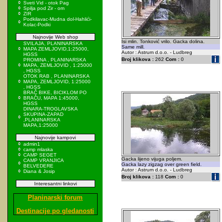
Sveti Vid - otok Pag
Spilja pod Zir - om
ZIR
Podkilavac-Mudna dol-Hahlići-
Kolac-Podki
Najnovije Web shop
Isi mlin. Tonković vrilo. Gacka dolina.
SVILAJA, PLANINARSKA
Same mill.
MAPA ZEMLJOVID,1:25000,
Autor : Astrum d.o.o. - Ludbreg
HGSS
Broj klikova :
262
Com :
0
PROMINA , PLANINARSKA
MAPA, ZEMLJOVID , 1:25000
, HGSS
OTOK RAB , PLANINARSKA
MAPA, ZEMLJOVID, 1:25000
, HGSS
BRAČ BIKE, BICIKLOM PO
BRAČU, MAPA 1:45000,
HGSS
DINARA-TROGLAVSKA
SKUPINA-ZAPAD
,PLANINARSKA
MAPA,1:25000
Najnovije kampovi
admin1
camp mlaska
CAMP SEGET
Gacka lijeno vijuga poljem.
CAMP VRANJICA
Gacka lazy zigzag over green field.
BELVEDERE
Autor : Astrum d.o.o. - Ludbreg
Diana & Josip
Broj klikova :
118
Com :
0
Interesantni linkovi
Planinarski forum
Destinacije po gledanosti