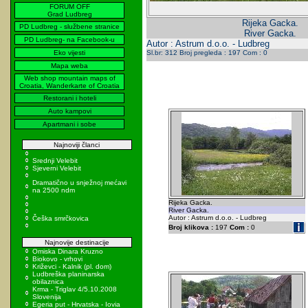
FORUM OFF
Grad Ludbreg
Rijeka Gacka.
PD Ludbreg - službene stranice
River Gacka.
PD Ludbreg- na Facebook-u
Autor : Astrum d.o.o. - Ludbreg
Eko vijesti
Sl.br: 312 Broj pregleda : 197 Com : 0
Mapa weba
Web shop mountain maps of
Croatia, Wanderkarte of Croatia
Restorani i hoteli
Auto kampovi
Apartmani i sobe
Najnoviji članci
Srednji Velebit
Sjeverni Velebit
Dramatično u snježnoj mećavi
na 2500 ndm
Rijeka Gacka.
River Gacka.
Autor : Astrum d.o.o. - Ludbreg
Češka smrčkovica
Broj klikova :
197
Com :
0
Najnovije destinacije
Omiska Dinara Kruzno
Biokovo - vrhovi
Križevci - Kalnik (pl. dom)
Ludbreška planinarska
obilaznica
Krma - Triglav 4/5.10.2008
Slovenija
Egeria put - Hrvatska - Iovia