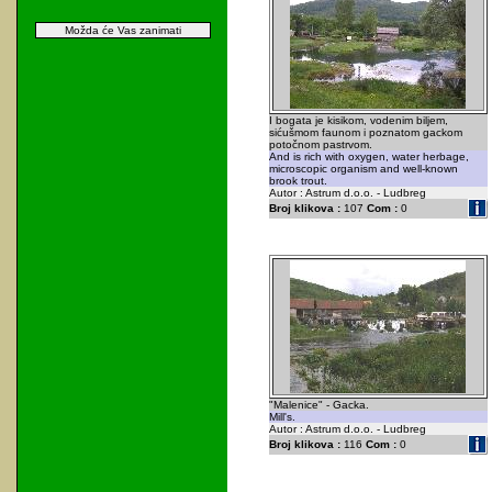
Možda će Vas zanimati
I bogata je kisikom, vodenim biljem,
sićušmom faunom i poznatom gackom
potočnom pastrvom.
And is rich with oxygen, water herbage,
microscopic organism and well-known
brook trout.
Autor : Astrum d.o.o. - Ludbreg
Broj klikova :
107
Com :
0
"Malenice" - Gacka.
Mill's.
Autor : Astrum d.o.o. - Ludbreg
Broj klikova :
116
Com :
0