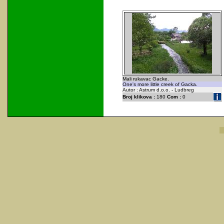
Mali rukavac Gacke.
One's more little creek of Gacka.
Autor : Astrum d.o.o. - Ludbreg
Broj klikova :
180
Com :
0