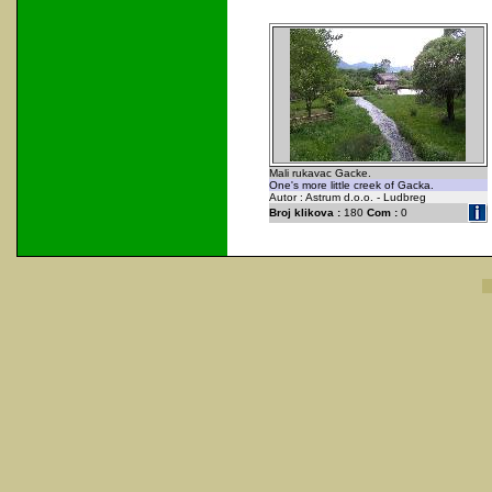
Mali rukavac Gacke.
One's more little creek of Gacka.
Autor : Astrum d.o.o. - Ludbreg
Broj klikova :
180
Com :
0