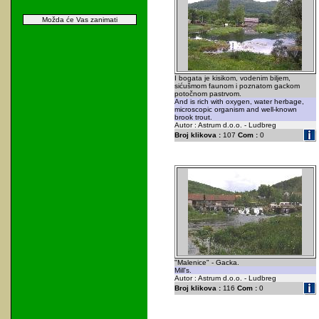
Možda će Vas zanimati
I bogata je kisikom, vodenim biljem,
sićušmom faunom i poznatom gackom
potočnom pastrvom.
And is rich with oxygen, water herbage,
microscopic organism and well-known
brook trout.
Autor : Astrum d.o.o. - Ludbreg
Broj klikova :
107
Com :
0
"Malenice" - Gacka.
Mill's.
Autor : Astrum d.o.o. - Ludbreg
Broj klikova :
116
Com :
0