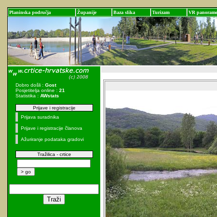
Planinska područja
Županije
Baza slika
Turizam
VR panoram
Dobro došli :
Gost
Posjetitelja online :
21
Statistika :
AWstats
Prijave i registracije
Prijava suradnika
Prijave i registracije članova
Ažuriranje podataka gradovi
Tražilica - crtice