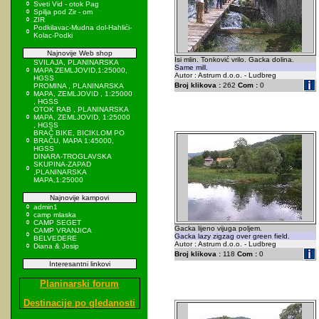
Sveti Vid - otok Pag
Spilja pod Zir - om
ZIR
Podkilavac-Mudna dol-Hahlići-
Kolac-Podki
Najnovije Web shop
Isi mlin. Tonković vrilo. Gacka dolina.
SVILAJA, PLANINARSKA
Same mill.
MAPA ZEMLJOVID,1:25000,
Autor : Astrum d.o.o. - Ludbreg
HGSS
Broj klikova :
262
Com :
0
PROMINA , PLANINARSKA
MAPA, ZEMLJOVID , 1:25000
, HGSS
OTOK RAB , PLANINARSKA
MAPA, ZEMLJOVID, 1:25000
, HGSS
BRAČ BIKE, BICIKLOM PO
BRAČU, MAPA 1:45000,
HGSS
DINARA-TROGLAVSKA
SKUPINA-ZAPAD
,PLANINARSKA
MAPA,1:25000
Najnovije kampovi
admin1
camp mlaska
CAMP SEGET
Gacka lijeno vijuga poljem.
CAMP VRANJICA
Gacka lazy zigzag over green field.
BELVEDERE
Autor : Astrum d.o.o. - Ludbreg
Diana & Josip
Broj klikova :
118
Com :
0
Interesantni linkovi
Planinarski forum
Destinacije po gledanosti