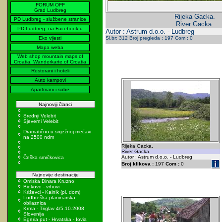
FORUM OFF
Grad Ludbreg
Rijeka Gacka.
PD Ludbreg - službene stranice
River Gacka.
PD Ludbreg- na Facebook-u
Autor : Astrum d.o.o. - Ludbreg
Eko vijesti
Sl.br: 312 Broj pregleda : 197 Com : 0
Mapa weba
Web shop mountain maps of
Croatia, Wanderkarte of Croatia
Restorani i hoteli
Auto kampovi
Apartmani i sobe
Najnoviji članci
Srednji Velebit
Sjeverni Velebit
Dramatično u snježnoj mećavi
na 2500 ndm
Rijeka Gacka.
River Gacka.
Autor : Astrum d.o.o. - Ludbreg
Češka smrčkovica
Broj klikova :
197
Com :
0
Najnovije destinacije
Omiska Dinara Kruzno
Biokovo - vrhovi
Križevci - Kalnik (pl. dom)
Ludbreška planinarska
obilaznica
Krma - Triglav 4/5.10.2008
Slovenija
Egeria put - Hrvatska - Iovia