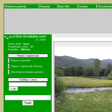
Planinska područja
Županije
Baza slika
Turizam
VR panoram
Dobro došli :
Gost
Posjetitelja online :
27
Statistika :
AWstats
Prijave i registracije
Prijava suradnika
Prijave i registracije članova
Ažuriranje podataka gradovi
Tražilica - crtice