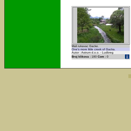
Mali rukavac Gacke.
One's more little creek of Gacka.
Autor : Astrum d.o.o. - Ludbreg
Broj klikova :
180
Com :
0