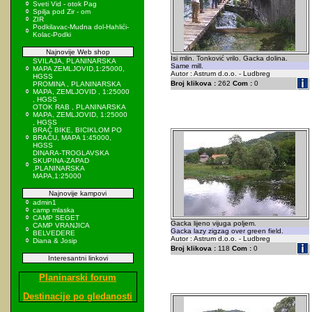
Sveti Vid - otok Pag
Spilja pod Zir - om
ZIR
Podkilavac-Mudna dol-Hahlići-
Kolac-Podki
Najnovije Web shop
Isi mlin. Tonković vrilo. Gacka dolina.
SVILAJA, PLANINARSKA
Same mill.
MAPA ZEMLJOVID,1:25000,
Autor : Astrum d.o.o. - Ludbreg
HGSS
Broj klikova :
262
Com :
0
PROMINA , PLANINARSKA
MAPA, ZEMLJOVID , 1:25000
, HGSS
OTOK RAB , PLANINARSKA
MAPA, ZEMLJOVID, 1:25000
, HGSS
BRAČ BIKE, BICIKLOM PO
BRAČU, MAPA 1:45000,
HGSS
DINARA-TROGLAVSKA
SKUPINA-ZAPAD
,PLANINARSKA
MAPA,1:25000
Najnovije kampovi
admin1
camp mlaska
CAMP SEGET
Gacka lijeno vijuga poljem.
CAMP VRANJICA
Gacka lazy zigzag over green field.
BELVEDERE
Autor : Astrum d.o.o. - Ludbreg
Diana & Josip
Broj klikova :
118
Com :
0
Interesantni linkovi
Planinarski forum
Destinacije po gledanosti