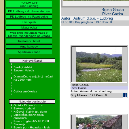
FORUM OFF
Grad Ludbreg
Rijeka Gacka.
PD Ludbreg - službene stranice
River Gacka.
PD Ludbreg- na Facebook-u
Autor : Astrum d.o.o. - Ludbreg
Eko vijesti
Sl.br: 312 Broj pregleda : 197 Com : 0
Mapa weba
Web shop mountain maps of
Croatia, Wanderkarte of Croatia
Restorani i hoteli
Auto kampovi
Apartmani i sobe
Najnoviji članci
Srednji Velebit
Sjeverni Velebit
Dramatično u snježnoj mećavi
na 2500 ndm
Rijeka Gacka.
River Gacka.
Autor : Astrum d.o.o. - Ludbreg
Češka smrčkovica
Broj klikova :
197
Com :
0
Najnovije destinacije
Omiska Dinara Kruzno
Biokovo - vrhovi
Križevci - Kalnik (pl. dom)
Ludbreška planinarska
obilaznica
Krma - Triglav 4/5.10.2008
Slovenija
Egeria put - Hrvatska - Iovia