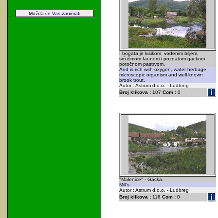
Možda će Vas zanimati
I bogata je kisikom, vodenim biljem,
sićušmom faunom i poznatom gackom
potočnom pastrvom.
And is rich with oxygen, water herbage,
microscopic organism and well-known
brook trout.
Autor : Astrum d.o.o. - Ludbreg
Broj klikova :
107
Com :
0
"Malenice" - Gacka.
Mill's.
Autor : Astrum d.o.o. - Ludbreg
Broj klikova :
116
Com :
0