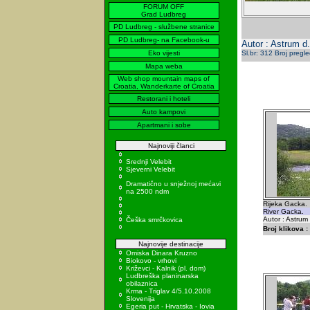
FORUM OFF
Grad Ludbreg
PD Ludbreg - službene stranice
PD Ludbreg- na Facebook-u
Autor : Astrum d.
Eko vijesti
Sl.br: 312 Broj pregl
Mapa weba
Web shop mountain maps of
Croatia, Wanderkarte of Croatia
Restorani i hoteli
Auto kampovi
Apartmani i sobe
Najnoviji članci
Srednji Velebit
Sjeverni Velebit
Dramatično u snježnoj mećavi
na 2500 ndm
Rijeka Gacka.
River Gacka.
Autor : Astrum
Češka smrčkovica
Broj klikova :
Najnovije destinacije
Omiska Dinara Kruzno
Biokovo - vrhovi
Križevci - Kalnik (pl. dom)
Ludbreška planinarska
obilaznica
Krma - Triglav 4/5.10.2008
Slovenija
Egeria put - Hrvatska - Iovia