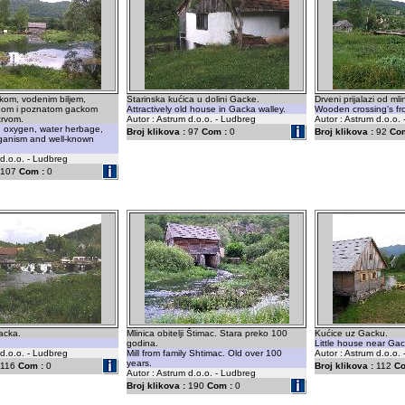
ikom, vodenim biljem,
Starinska kućica u dolini Gacke.
Drveni prijalazi od mli
nom i poznatom gackom
Attractively old house in Gacka walley.
Wooden crossing's from
rvom.
Autor : Astrum d.o.o. - Ludbreg
Autor : Astrum d.o.o.
th oxygen, water herbage,
Broj klikova :
97
Com :
0
Broj klikova :
92
Com
rganism and well-known
 d.o.o. - Ludbreg
107
Com :
0
acka.
Mlinica obitelji Štimac. Stara preko 100
Kućice uz Gacku.
godina.
Little house near Gac
 d.o.o. - Ludbreg
Mill from family Shtimac. Old over 100
Autor : Astrum d.o.o.
years.
116
Com :
0
Broj klikova :
112
Co
Autor : Astrum d.o.o. - Ludbreg
Broj klikova :
190
Com :
0