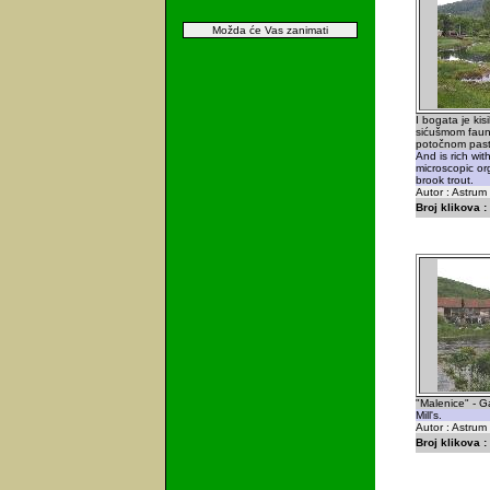
Možda će Vas zanimati
I bogata je kis
sićušmom fau
potočnom past
And is rich wi
microscopic o
brook trout.
Autor : Astrum
Broj klikova :
"Malenice" - G
Mill's.
Autor : Astrum
Broj klikova :