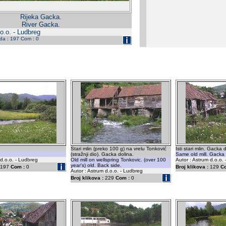
Rijeka Gacka.
River Gacka.
o.o. - Ludbreg
eda : 197 Com : 0
Stari mlin (preko 100 g) na vrelu Tonković
Isti stari mlin. Gacka 
(stražnji dio). Gacka dolina.
Same old mill. Gacka 
 d.o.o. - Ludbreg
Old mill on wellspring Tonkovic. (over 100
Autor : Astrum d.o.o.
year's) old. Back side.
197
Com :
0
Broj klikova :
129
C
Autor : Astrum d.o.o. - Ludbreg
Broj klikova :
229
Com :
0