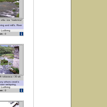
ila i iza "malenica"
ing and mill's. River
 - Ludbreg
om :
0
ih rukavaca i 30-ak
ny others creek's
esser welspring.
 - Ludbreg
om :
0