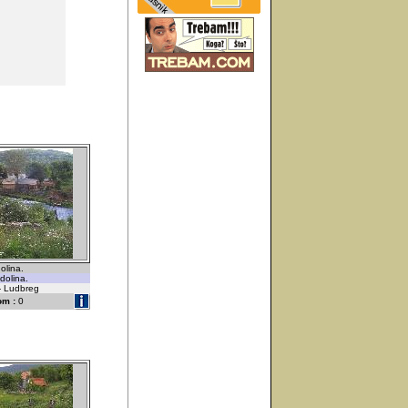
dolina.
dolina.
 - Ludbreg
om :
0