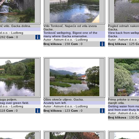
vić vrilo. Gacka dolina.
Vrilo Tonković. Najveće od vrila izvora
Pogled odmah nakon vr
Gacke.
Gacka.
 d.o.o. - Ludbreg
Tonković wellspring. Bigest one of the
View back from wellspr
many where Gacka emanative.
Gacka.
262
Com :
0
Autor : Astrum d.o.o. - Ludbreg
Autor : Astrum d.o.o.
Broj klikova :
158
Com :
0
Broj klikova :
125
C
ijuga poljem.
Oštro okreće ulijevo. Gacka.
Prima pritoke iz mnog
zag over green field.
Acutely turn left.
manjih vrila.
 d.o.o. - Ludbreg
Autor : Astrum d.o.o. - Ludbreg
Getting water from ma
and from over thuty l
118
Com :
0
Broj klikova :
123
Com :
0
Autor : Astrum d.o.o.
Broj klikova :
130
C