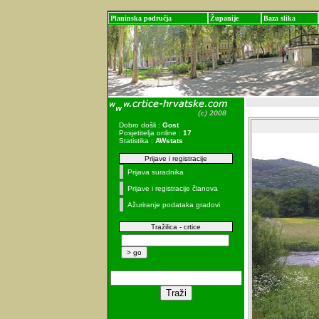
Planinska područja
Županije
Baza slika
Dobro došli :
Gost
Posjetitelja online :
17
Statistika :
AWstats
Prijave i registracije
Prijava suradnika
Prijave i registracije članova
Ažuriranje podataka gradovi
Tražilica - crtice