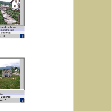
nice do mlinice.
 mill to mill.
 - Ludbreg
 :
0
ka.
 - Ludbreg
m :
0