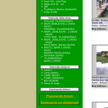
Sveti Vid - otok Pag
Spilja pod Zir - om
ZIR
Podkilavac-Mudna dol-Hahlići-
Kolac-Podki
Najnovije Web shop
Isi mlin. Tonko
SVILAJA, PLANINARSKA
Same mill.
MAPA ZEMLJOVID,1:25000,
Autor : Astrum
HGSS
Broj klikova :
PROMINA , PLANINARSKA
MAPA, ZEMLJOVID , 1:25000
, HGSS
OTOK RAB , PLANINARSKA
MAPA, ZEMLJOVID, 1:25000
, HGSS
BRAČ BIKE, BICIKLOM PO
BRAČU, MAPA 1:45000,
HGSS
DINARA-TROGLAVSKA
SKUPINA-ZAPAD
,PLANINARSKA
MAPA,1:25000
Najnovije kampovi
admin1
camp mlaska
CAMP SEGET
Gacka lijeno v
CAMP VRANJICA
Gacka lazy zig
BELVEDERE
Autor : Astrum
Diana & Josip
Broj klikova :
Interesantni linkovi
Planinarski forum
Destinacije po gledanosti