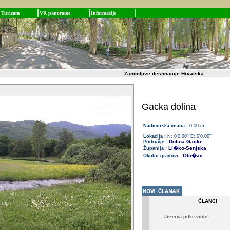
Turizam
VR panorame
Informacije
Zanimljive destinacije Hrvatska
Gacka dolina
Nadmorska visina :
0.00 m
Lokacija :
N: 0'0.00'' E: 0'0.00''
Dolina Gacke
Područje :
Li�ko-Senjska
Županija :
Oto�ac
Okolni gradovi :
ČLANCI
Jezerca pitke vode