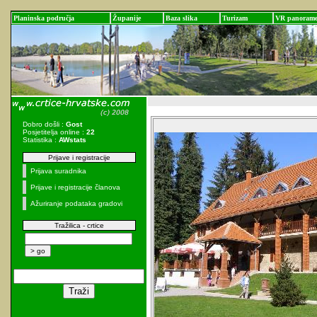
Planinska područja
Županije
Baza slika
Turizam
VR panoram
Dobro došli :
Gost
Posjetitelja online :
22
Statistika :
AWstats
Prijave i registracije
Prijava suradnika
Prijave i registracije članova
Ažuriranje podataka gradovi
Tražilica - crtice