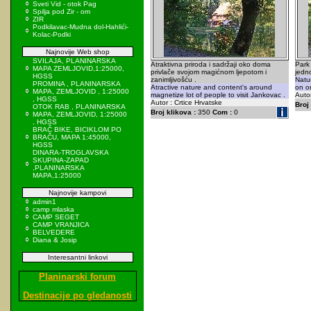
Sveti Vid - otok Pag
Spilja pod Zir - om
ZIR
Podkilavac-Mudna dol-Hahlići-
Kolac-Podki
Najnovije Web shop
SVILAJA, PLANINARSKA
Atraktivna priroda i sadržaji oko doma
Park
MAPA ZEMLJOVID,1:25000,
privlače svojom magićnom ljepotom i
jedn
HGSS
zanimljivošću .
Natur
PROMINA , PLANINARSKA
Atractive nature and content's around
on on
MAPA, ZEMLJOVID , 1:25000
magnetize lot of people to visit Jankovac .
Autor
, HGSS
Autor : Crtice Hrvatske
Broj 
OTOK RAB , PLANINARSKA
Broj klikova :
350
Com :
0
MAPA, ZEMLJOVID, 1:25000
, HGSS
BRAČ BIKE, BICIKLOM PO
BRAČU, MAPA 1:45000,
HGSS
DINARA-TROGLAVSKA
SKUPINA-ZAPAD
,PLANINARSKA
MAPA,1:25000
Najnovije kampovi
admin1
camp mlaska
CAMP SEGET
CAMP VRANJICA
BELVEDERE
Diana & Josip
Interesantni linkovi
Planinarski forum
Destinacije po gledanosti