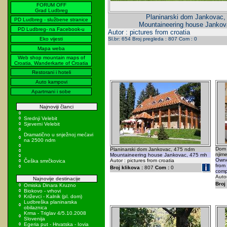
FORUM OFF
Grad Ludbreg
Planinarski dom Jankovac,
PD Ludbreg - službene stranice
Mountaineering house Jankov
PD Ludbreg- na Facebook-u
Autor : pictures from croatia
Eko vijesti
Sl.br: 654 Broj pregleda : 807 Com : 0
Mapa weba
Web shop mountain maps of
Croatia, Wanderkarte of Croatia
Restorani i hoteli
Auto kampovi
Apartmani i sobe
Najnoviji članci
Srednji Velebit
Sjeverni Velebit
Dramatično u snježnoj mećavi
na 2500 ndm
Dom 
Planinarski dom Jankovac, 475 ndm
njime
Mountaineering house Jankovac, 475 mh
Owne
Autor : pictures from croatia
Češka smrčkovica
from
Broj klikova :
807
Com :
0
comp
Autor
Najnovije destinacije
Broj 
Omiska Dinara Kruzno
Biokovo - vrhovi
Križevci - Kalnik (pl. dom)
Ludbreška planinarska
obilaznica
Krma - Triglav 4/5.10.2008
Slovenija
Egeria put - Hrvatska - Iovia