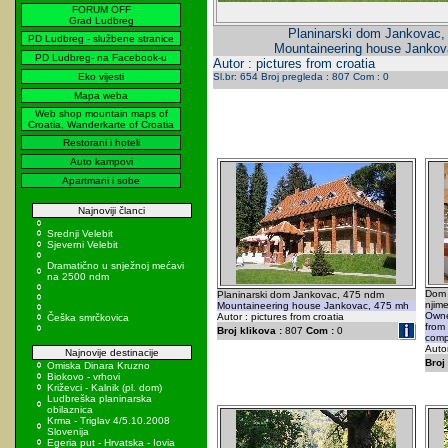
FORUM OFF
Grad Ludbreg
Planinarski dom Jankovac,
PD Ludbreg - službene stranice
Mountaineering house Jankov
PD Ludbreg- na Facebook-u
Autor : pictures from croatia
Eko vijesti
Sl.br: 654 Broj pregleda : 807 Com : 0
Mapa weba
Web shop mountain maps of
Croatia, Wanderkarte of Croatia
Restorani i hoteli
Auto kampovi
Apartmani i sobe
Najnoviji članci
Srednji Velebit
Sjeverni Velebit
Dramatično u snježnoj mećavi
na 2500 ndm
Dom 
Planinarski dom Jankovac, 475 ndm
njime
Mountaineering house Jankovac, 475 mh
Owne
Autor : pictures from croatia
Češka smrčkovica
from
Broj klikova :
807
Com :
0
comp
Autor
Najnovije destinacije
Broj 
Omiska Dinara Kruzno
Biokovo - vrhovi
Križevci - Kalnik (pl. dom)
Ludbreška planinarska
obilaznica
Krma - Triglav 4/5.10.2008
Slovenija
Egeria put - Hrvatska - Iovia