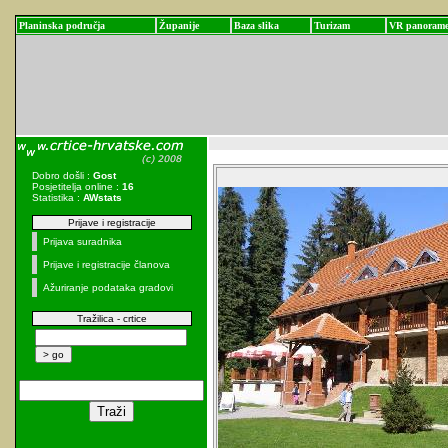
Planinska područja
Županije
Baza slika
Turizam
VR panoram
Dobro došli :
Gost
Posjetitelja online :
16
Statistika :
AWstats
Prijave i registracije
Prijava suradnika
Prijave i registracije članova
Ažuriranje podataka gradovi
Tražilica - crtice