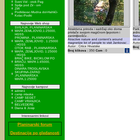
Sveti Vid - otok Pag
Spilja pod Zir - om
ZIR
Podkilavac-Mudna dol-Hahlići-
Kolac-Podki
Najnovije Web shop
SVILAJA, PLANINARSKA
Atraktivna priroda i sadržaji oko doma
Park
MAPA ZEMLJOVID,1:25000,
privlače svojom magićnom ljepotom i
jedn
HGSS
zanimljivošću .
Natur
PROMINA , PLANINARSKA
Atractive nature and content's around
on on
MAPA, ZEMLJOVID , 1:25000
magnetize lot of people to visit Jankovac .
Autor
, HGSS
Autor : Crtice Hrvatske
Broj 
OTOK RAB , PLANINARSKA
Broj klikova :
350
Com :
0
MAPA, ZEMLJOVID, 1:25000
, HGSS
BRAČ BIKE, BICIKLOM PO
BRAČU, MAPA 1:45000,
HGSS
DINARA-TROGLAVSKA
SKUPINA-ZAPAD
,PLANINARSKA
MAPA,1:25000
Najnovije kampovi
admin1
camp mlaska
CAMP SEGET
CAMP VRANJICA
BELVEDERE
Diana & Josip
Interesantni linkovi
Planinarski forum
Destinacije po gledanosti