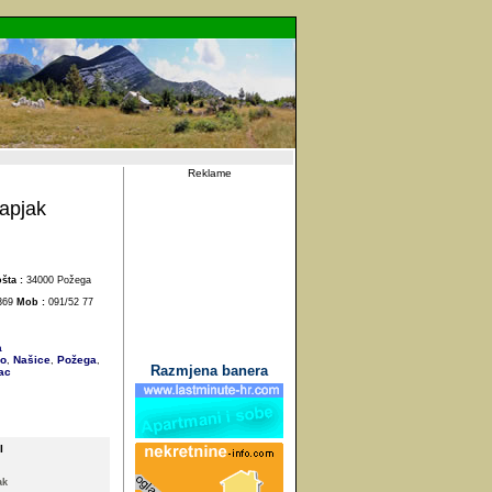
Reklame
apjak
šta :
34000 Požega
369
Mob :
091/52 77
a
o
Našice
Požega
,
,
,
Razmjena banera
ac
I
ak