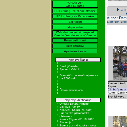
FORUM OFF
Grad Ludbreg
Plani
PD Ludbreg - službene stranice
PD Ludbreg- na Facebook-u
Autor : Dami
Eko vijesti
Sl.br: 684 Broj
Mapa weba
Web shop mountain maps of
Croatia, Wanderkarte of Croatia
Restorani i hoteli
Auto kampovi
Apartmani i sobe
Najnoviji članci
Srednji Velebit
Sjeverni Velebit
Dramatično u snježnoj mećavi
na 2500 ndm
Planinari kod 
Papuk .
Climber's near
Češka smrčkovica
Autor : Damir K
Broj klikova :
Najnovije destinacije
Omiska Dinara Kruzno
Biokovo - vrhovi
Križevci - Kalnik (pl. dom)
Ludbreška planinarska
obilaznica
Krma - Triglav 4/5.10.2008
Slovenija
Egeria put - Hrvatska - Iovia