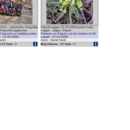
čice - zajednička fotografija
Papučki jaglac 21.03.2006 podno brda
 Papučkim jaglacima .
Lapjak . Jaglac .Papuk .
 Ivancica on walking action
Primrose on Papuk u at the bottom of hill
i . 21.03.2006 .
Lapjak . 21.03.2006 .
Damir
Autor : Damir Klarić
155
Com :
0
Broj klikova :
89
Com :
0