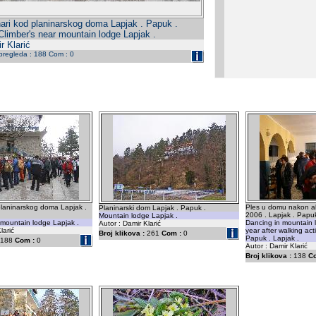
nari kod planinarskog doma Lapjak . Papuk .
Climber's near mountain lodge Lapjak .
r Klarić
 pregleda : 188 Com : 0
planinarskog doma Lapjak .
Ples u domu nakon akc
Planinarski dom Lapjak . Papuk .
2006 . Lapjak . Papuk
Mountain lodge Lapjak .
 mountain lodge Lapjak .
Dancing in mountain 
Autor : Damir Klarić
larić
year after walking act
Broj klikova :
261
Com :
0
Papuk . Lapjak .
188
Com :
0
Autor : Damir Klarić
Broj klikova :
138
C