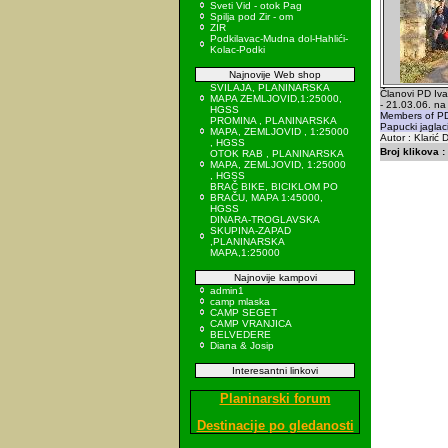
Sveti Vid - otok Pag
Spilja pod Zir - om
ZIR
Podkilavac-Mudna dol-Hahlići-
Kolac-Podki
Najnovije Web shop
SVILAJA, PLANINARSKA
Članovi PD Ivan
MAPA ZEMLJOVID,1:25000,
- 21.03.06. na
HGSS
Members of PD
PROMINA , PLANINARSKA
Papucki jaglac
MAPA, ZEMLJOVID , 1:25000
Autor : Klarić 
, HGSS
Broj klikova :
OTOK RAB , PLANINARSKA
MAPA, ZEMLJOVID, 1:25000
, HGSS
BRAČ BIKE, BICIKLOM PO
BRAČU, MAPA 1:45000,
HGSS
DINARA-TROGLAVSKA
SKUPINA-ZAPAD
,PLANINARSKA
MAPA,1:25000
Najnovije kampovi
admin1
camp mlaska
CAMP SEGET
CAMP VRANJICA
BELVEDERE
Diana & Josip
Interesantni linkovi
Planinarski forum
Destinacije po gledanosti