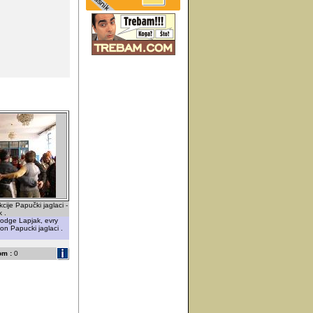
ije Papučki jaglaci -
 .
lodge Lapjak, evry
ion Papucki jaglaci .
om :
0