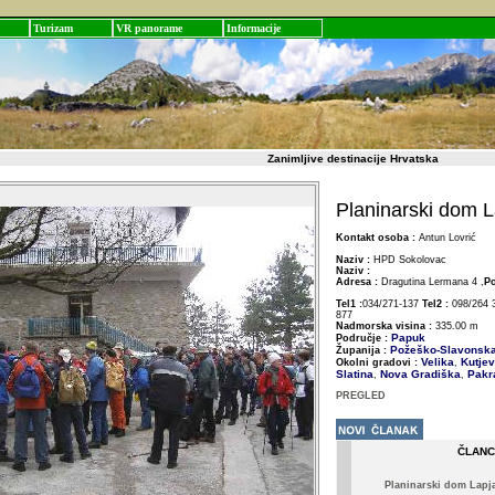
Turizam
VR panorame
Informacije
Zanimljive destinacije Hrvatska
Planinarski dom L
Kontakt osoba :
Antun Lovrić
Naziv :
HPD Sokolovac
Naziv :
Adresa :
Dragutina Lermana 4 ,
Po
Tel1 :
034/271-137
Tel2 :
098/264 
877
Nadmorska visina :
335.00 m
Papuk
Područje :
Požeško-Slavonsk
Županija :
Velika
Kutjev
Okolni gradovi :
,
Slatina
Nova Gradiška
Pakr
,
,
PREGLED
ČLANC
Planinarski dom Lapj