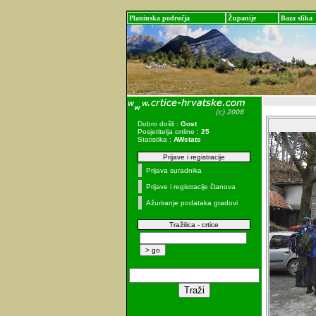
Planinska područja
Županije
Baza slika
Dobro došli :
Gost
Posjetitelja online :
25
Statistika :
AWstats
Prijave i registracije
Prijava suradnika
Prijave i registracije članova
Ažuriranje podataka gradovi
Tražilica - crtice