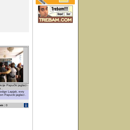
ije Papučki jaglaci -
 .
lodge Lapjak, evry
ion Papucki jaglaci .
om :
0