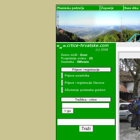
Planinska područja
Županije
Baza slika
Dobro došli :
Gost
Posjetitelja online :
25
Statistika :
AWstats
Prijave i registracije
Prijava suradnika
Prijave i registracije članova
Ažuriranje podataka gradovi
Tražilica - crtice