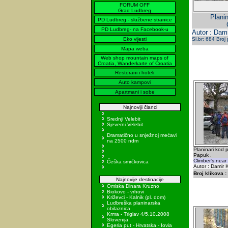
FORUM OFF
Grad Ludbreg
Plani
PD Ludbreg - službene stranice
PD Ludbreg- na Facebook-u
Autor : Dami
Eko vijesti
Sl.br: 684 Broj
Mapa weba
Web shop mountain maps of
Croatia, Wanderkarte of Croatia
Restorani i hoteli
Auto kampovi
Apartmani i sobe
Najnoviji članci
Srednji Velebit
Sjeverni Velebit
Dramatično u snježnoj mećavi
na 2500 ndm
Planinari kod 
Papuk .
Climber's near
Češka smrčkovica
Autor : Damir K
Broj klikova :
Najnovije destinacije
Omiska Dinara Kruzno
Biokovo - vrhovi
Križevci - Kalnik (pl. dom)
Ludbreška planinarska
obilaznica
Krma - Triglav 4/5.10.2008
Slovenija
Egeria put - Hrvatska - Iovia