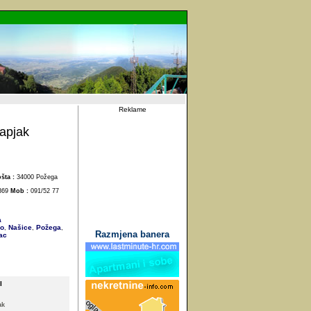
Reklame
apjak
šta :
34000 Požega
369
Mob :
091/52 77
a
o
Našice
Požega
,
,
,
Razmjena banera
ac
I
ak