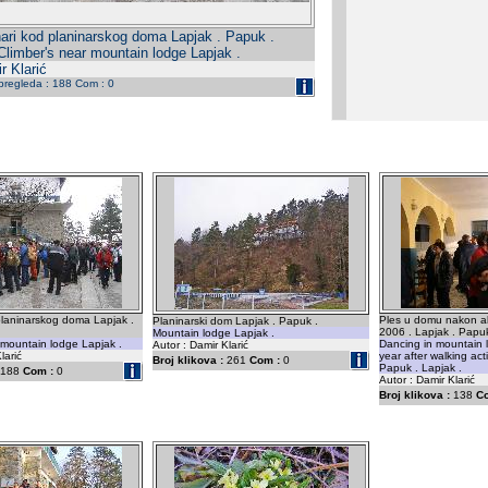
nari kod planinarskog doma Lapjak . Papuk .
Climber's near mountain lodge Lapjak .
r Klarić
 pregleda : 188 Com : 0
planinarskog doma Lapjak .
Ples u domu nakon akc
Planinarski dom Lapjak . Papuk .
2006 . Lapjak . Papuk
Mountain lodge Lapjak .
 mountain lodge Lapjak .
Dancing in mountain 
Autor : Damir Klarić
larić
year after walking act
Broj klikova :
261
Com :
0
Papuk . Lapjak .
188
Com :
0
Autor : Damir Klarić
Broj klikova :
138
C