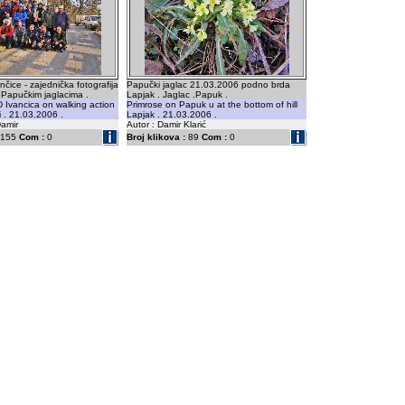
čice - zajednička fotografija
Papučki jaglac 21.03.2006 podno brda
 Papučkim jaglacima .
Lapjak . Jaglac .Papuk .
 Ivancica on walking action
Primrose on Papuk u at the bottom of hill
i . 21.03.2006 .
Lapjak . 21.03.2006 .
Damir
Autor : Damir Klarić
155
Com :
0
Broj klikova :
89
Com :
0