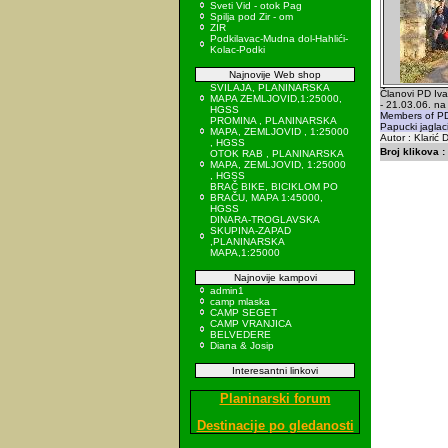
Sveti Vid - otok Pag
Spilja pod Zir - om
ZIR
Podkilavac-Mudna dol-Hahlići-
Kolac-Podki
Najnovije Web shop
SVILAJA, PLANINARSKA
Članovi PD Ivan
MAPA ZEMLJOVID,1:25000,
- 21.03.06. na
HGSS
Members of PD
PROMINA , PLANINARSKA
Papucki jaglac
MAPA, ZEMLJOVID , 1:25000
Autor : Klarić 
, HGSS
Broj klikova :
OTOK RAB , PLANINARSKA
MAPA, ZEMLJOVID, 1:25000
, HGSS
BRAČ BIKE, BICIKLOM PO
BRAČU, MAPA 1:45000,
HGSS
DINARA-TROGLAVSKA
SKUPINA-ZAPAD
,PLANINARSKA
MAPA,1:25000
Najnovije kampovi
admin1
camp mlaska
CAMP SEGET
CAMP VRANJICA
BELVEDERE
Diana & Josip
Interesantni linkovi
Planinarski forum
Destinacije po gledanosti