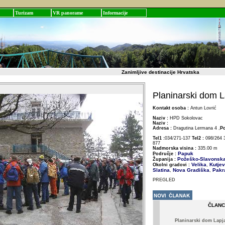
Turizam
VR panorame
Informacije
Zanimljive destinacije Hrvatska
Planinarski dom L
Kontakt osoba :
Antun Lovrić
Naziv :
HPD Sokolovac
Naziv :
Adresa :
Dragutina Lermana 4 ,
Po
Tel1 :
034/271-137
Tel2 :
098/264 
877
Nadmorska visina :
335.00 m
Papuk
Područje :
Požeško-Slavonsk
Županija :
Velika
Kutjev
Okolni gradovi :
,
Slatina
Nova Gradiška
Pakr
,
,
PREGLED
ČLANC
Planinarski dom Lapj