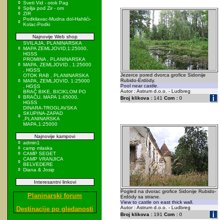
Sveti Vid - otok Pag
Spilja pod Zir - om
ZIR
Podkilavac-Mudna dol-Hahlići-
Kolac-Podki
Najnovije Web shop
SVILAJA, PLANINARSKA
MAPA ZEMLJOVID,1:25000,
HGSS
PROMINA , PLANINARSKA
MAPA, ZEMLJOVID , 1:25000
, HGSS
Jezerce pored dvorca grofice Sidonije
OTOK RAB , PLANINARSKA
Rubido-Erdödy.
MAPA, ZEMLJOVID, 1:25000
Pool near castle.
, HGSS
Autor : Astrum d.o.o. - Ludbreg
BRAČ BIKE, BICIKLOM PO
BRAČU, MAPA 1:45000,
Broj klikova :
141
Com :
0
HGSS
DINARA-TROGLAVSKA
SKUPINA-ZAPAD
,PLANINARSKA
MAPA,1:25000
Najnovije kampovi
admin1
camp mlaska
CAMP SEGET
CAMP VRANJICA
BELVEDERE
Diana & Josip
Interesantni linkovi
Pogled na dvorac grofice Sidonije Rubido-
Planinarski forum
Erdödy sa strane.
View to castle on east thick wall.
Autor : Astrum d.o.o. - Ludbreg
Destinacije po gledanosti
Broj klikova :
191
Com :
0