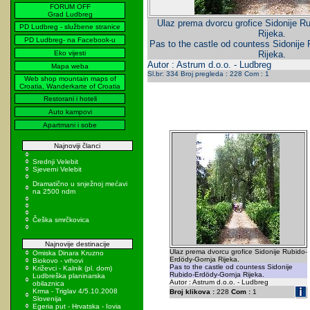
FORUM OFF
Grad Ludbreg
Ulaz prema dvorcu grofice Sidonije R
PD Ludbreg - službene stranice
Rijeka.
PD Ludbreg- na Facebook-u
Pas to the castle od countess Sidonije
Eko vijesti
Rijeka.
Autor : Astrum d.o.o. - Ludbreg
Mapa weba
Sl.br: 334 Broj pregleda : 228 Com : 1
Web shop mountain maps of
Croatia, Wanderkarte of Croatia
Restorani i hoteli
Auto kampovi
Apartmani i sobe
Najnoviji članci
Srednji Velebit
Sjeverni Velebit
Dramatično u snježnoj mećavi
na 2500 ndm
Češka smrčkovica
Najnovije destinacije
Ulaz prema dvorcu grofice Sidonije Rubido-
Omiska Dinara Kruzno
Erdödy-Gornja Rijeka.
Biokovo - vrhovi
Pas to the castle od countess Sidonije
Križevci - Kalnik (pl. dom)
Rubido-Erdödy-Gornja Rijeka.
Ludbreška planinarska
Autor : Astrum d.o.o. - Ludbreg
obilaznica
Krma - Triglav 4/5.10.2008
Broj klikova :
228
Com :
1
Slovenija
Egeria put - Hrvatska - Iovia