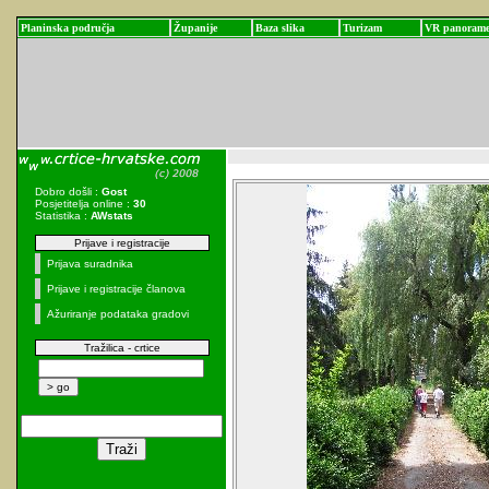
Planinska područja
Županije
Baza slika
Turizam
VR panoram
Dobro došli :
Gost
Posjetitelja online :
30
Statistika :
AWstats
Prijave i registracije
Prijava suradnika
Prijave i registracije članova
Ažuriranje podataka gradovi
Tražilica - crtice