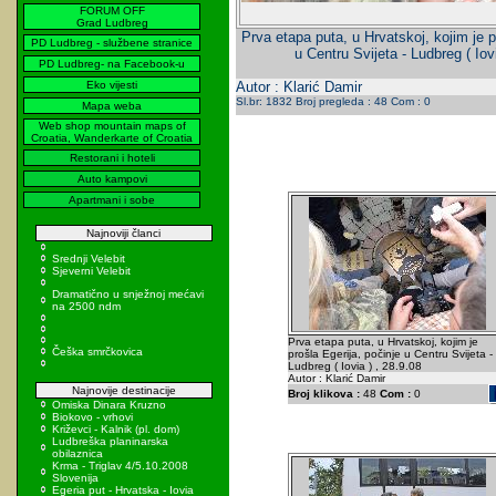
FORUM OFF
Grad Ludbreg
Prva etapa puta, u Hrvatskoj, kojim je p
PD Ludbreg - službene stranice
u Centru Svijeta - Ludbreg ( Iov
PD Ludbreg- na Facebook-u
Eko vijesti
Autor : Klarić Damir
Sl.br: 1832 Broj pregleda : 48 Com : 0
Mapa weba
Web shop mountain maps of
Croatia, Wanderkarte of Croatia
Restorani i hoteli
Auto kampovi
Apartmani i sobe
Najnoviji članci
Srednji Velebit
Sjeverni Velebit
Dramatično u snježnoj mećavi
na 2500 ndm
Prva etapa puta, u Hrvatskoj, kojim je
Češka smrčkovica
prošla Egerija, počinje u Centru Svijeta -
Ludbreg ( Iovia ) , 28.9.08
Autor : Klarić Damir
Najnovije destinacije
Broj klikova :
48
Com :
0
Omiska Dinara Kruzno
Biokovo - vrhovi
Križevci - Kalnik (pl. dom)
Ludbreška planinarska
obilaznica
Krma - Triglav 4/5.10.2008
Slovenija
Egeria put - Hrvatska - Iovia