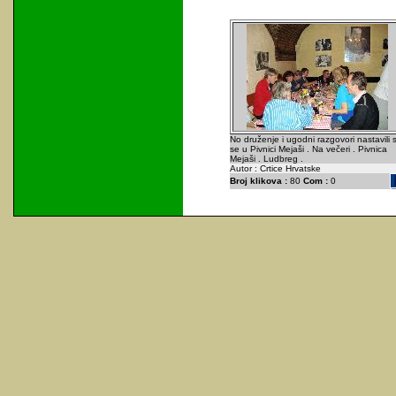
No druženje i ugodni razgovori nastavili 
se u Pivnici Mejaši . Na večeri . Pivnica
Mejaši . Ludbreg .
Autor : Crtice Hrvatske
Broj klikova :
80
Com :
0