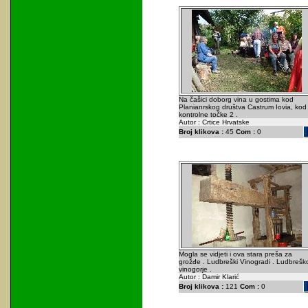
Na čašici doborg vina u gostima kod
Planianrskog društva Castrum Iovia, kod
kontrolne točke 2 .
Autor : Crtice Hrvatske
Broj klikova :
45
Com :
0
Mogla se vidjeti i ova stara preša za
grožđe . Ludbreški Vinogradi . Ludbrešk
vinogorje .
Autor : Damir Klarić
Broj klikova :
121
Com :
0