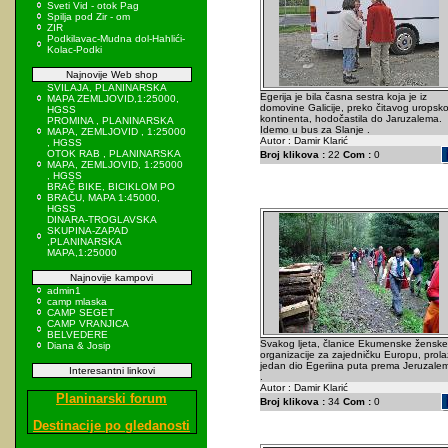
Sveti Vid - otok Pag
Spilja pod Zir - om
ZIR
Podkilavac-Mudna dol-Hahlići-
Kolac-Podki
Najnovije Web shop
SVILAJA, PLANINARSKA
Egerija je bila časna sestra koja je iz
MAPA ZEMLJOVID,1:25000,
domovine Galicije, preko čitavog uropsk
HGSS
kontinenta, hodočastila do Jaruzalema.
PROMINA , PLANINARSKA
Idemo u bus za Slanje .
MAPA, ZEMLJOVID , 1:25000
Autor : Damir Klarić
, HGSS
OTOK RAB , PLANINARSKA
Broj klikova :
22
Com :
0
MAPA, ZEMLJOVID, 1:25000
, HGSS
BRAČ BIKE, BICIKLOM PO
BRAČU, MAPA 1:45000,
HGSS
DINARA-TROGLAVSKA
SKUPINA-ZAPAD
,PLANINARSKA
MAPA,1:25000
Najnovije kampovi
admin1
camp mlaska
CAMP SEGET
CAMP VRANJICA
BELVEDERE
Svakog ljeta, članice Ekumenske ženske
Diana & Josip
organizacije za zajedničku Europu, prol
jedan dio Egeriina puta prema Jeruzale
Interesantni linkovi
.
Autor : Damir Klarić
Planinarski forum
Broj klikova :
34
Com :
0
Destinacije po gledanosti