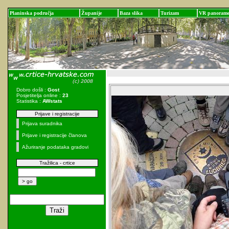
Planinska područja
Županije
Baza slika
Turizam
VR panoram
Dobro došli :
Gost
Posjetitelja online :
23
Statistika :
AWstats
Prijave i registracije
Prijava suradnika
Prijave i registracije članova
Ažuriranje podataka gradovi
Tražilica - crtice