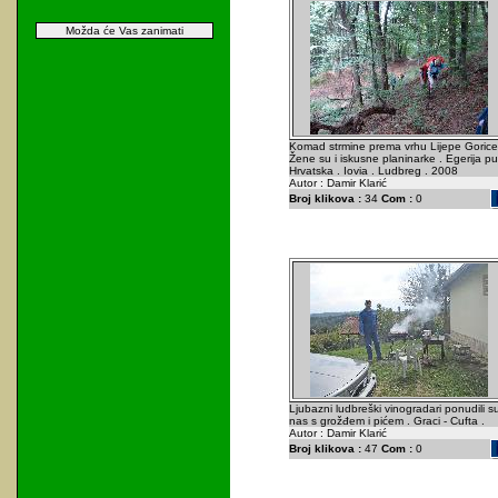
Možda će Vas zanimati
Komad strmine prema vrhu Lijepe Gorice
Žene su i iskusne planinarke . Egerija put
Hrvatska . Iovia . Ludbreg . 2008
Autor : Damir Klarić
Broj klikova :
34
Com :
0
Ljubazni ludbreški vinogradari ponudili s
nas s grožđem i pićem . Graci - Cufta .
Autor : Damir Klarić
Broj klikova :
47
Com :
0