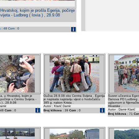
Hrvatskoj, kojim je prošla Egerija, počinje
ijeta - Ludbreg ( Iovia ) , 28.9.08
a : 48 Com : 0
, u Hrvatskoj, kojim je
Gužva 28.9.08 oko Centra Svijeta . Egerija
Susret učesnica Egeri
 počinje u Centru Svijeta -
je napisala najstariju vijest o hodočašću
članova PD Ludbreg .
 ) , 28.9.08
385 g. nakon Krista .
uglavnom iz Njemačke 
Damir
Autor : Klarić Damir
Hrvatske .
Autor : Damir Klarić
48
Com :
0
Broj klikova :
39
Com :
0
Broj klikova :
71
Com