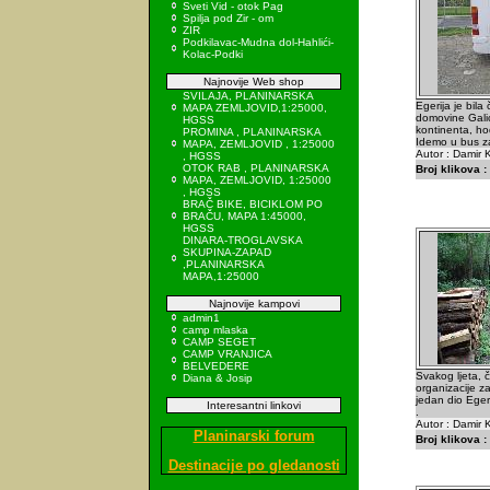
Sveti Vid - otok Pag
Spilja pod Zir - om
ZIR
Podkilavac-Mudna dol-Hahlići-
Kolac-Podki
Najnovije Web shop
SVILAJA, PLANINARSKA
Egerija je bila
MAPA ZEMLJOVID,1:25000,
domovine Galic
HGSS
kontinenta, ho
PROMINA , PLANINARSKA
Idemo u bus za
MAPA, ZEMLJOVID , 1:25000
Autor : Damir K
, HGSS
OTOK RAB , PLANINARSKA
Broj klikova :
MAPA, ZEMLJOVID, 1:25000
, HGSS
BRAČ BIKE, BICIKLOM PO
BRAČU, MAPA 1:45000,
HGSS
DINARA-TROGLAVSKA
SKUPINA-ZAPAD
,PLANINARSKA
MAPA,1:25000
Najnovije kampovi
admin1
camp mlaska
CAMP SEGET
CAMP VRANJICA
BELVEDERE
Svakog ljeta,
Diana & Josip
organizacije z
jedan dio Ege
Interesantni linkovi
.
Autor : Damir K
Planinarski forum
Broj klikova :
Destinacije po gledanosti