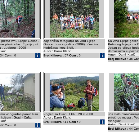
prema vrhu Lijepe Gorice .
Zajednička fotografija na vrhu Lijepe
Sa vrha Lijepe gorice,
ne planinarke . Egerija put .
Gorice . Iduće godine (2009) učesnice
Petrovog brijega na G
ia . Ludbreg . 2008
hodočaste kroz Srbiju .
Jedan od ciljeva hodo
larić
Autor : Damir Klarić
domačinima i upoznav
Autor : Damir Klarić
34
Com :
0
Broj klikova :
57
Com :
0
Broj klikova :
36
Com
ški vinogradari ponudili su
Pogled sa Graci . LPP . 28.9.2008
Jos malo planinarenja 
 pićem . Graci - Cufta .
Autor : Damir Klarić
priručnog mosta . Po
larić
Vinograci .
Broj klikova :
41
Com :
0
Autor : Damir Klarić
47
Com :
0
Broj klikova :
44
Com