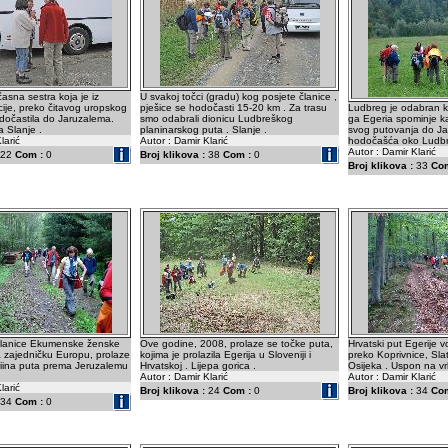
 časna sestra koja je iz
U svakoj točci (gradu) kog posjete članice ,
ije, preko čitavog uropskog
pješice se hodočasti 15-20 km . Za trasu
Ludbreg je odabran k
dočastila do Jaruzalema.
smo odabrali dionicu Ludbreškog
ga Egeria spominje ka
 Slanje .
planinarskog puta . Slanje .
svog putovanja do J
larić
Autor : Damir Klarić
hodočašća oko Ludbre
Autor : Damir Klarić
22
Com :
0
Broj klikova :
38
Com :
0
Broj klikova :
33
Com
 članice Ekumenske ženske
Ove godine, 2008, prolaze se točke puta,
Hrvatski put Egerije 
a zajedničku Europu, prolaze
kojima je prolazila Egerija u Sloveniji i
preko Koprivnice, Sla
riina puta prema Jeruzalemu
Hrvatskoj . Lijepa gorica .
Osijeka . Uspon na vr
Autor : Damir Klarić
Autor : Damir Klarić
larić
Broj klikova :
24
Com :
0
Broj klikova :
34
Com
34
Com :
0