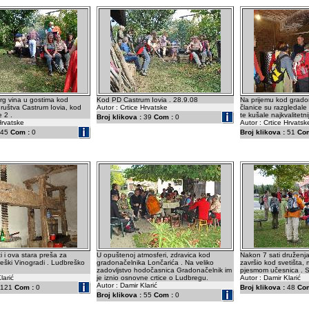
rg vina u gostima kod
Kod PD Castrum Iovia . 28.9.08
Na prijemu kod grado
ruštva Castrum Iovia, kod
Autor : Crtice Hrvatske
članice su razgledale 
 2 .
te kušale najkvalitetni
Broj klikova :
39
Com :
0
Hrvatske
Autor : Crtice Hrvatsk
45
Com :
0
Broj klikova :
51
Com
i i ova stara preša za
U opuštenoj atmosferi, zdravica kod
Nakon 7 sati druženja
eški Vinogradi . Ludbreško
gradonačelnika Lončarića . Na veliko
završio kod svetišta,
zadovljstvo hodočasnica Gradonačelnik im
pjesmom učesnica . S
larić
je iznio osnovne crtice o Ludbregu.
Autor : Damir Klarić
Autor : Damir Klarić
121
Com :
0
Broj klikova :
48
Com
Broj klikova :
55
Com :
0