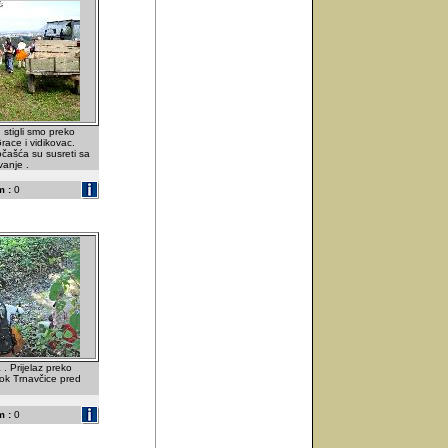
 stigli smo preko
race i vidikovac.
čašća su susreti sa
anje .
 :
0
. Prijelaz preko
tok Trnavčice pred
 :
0