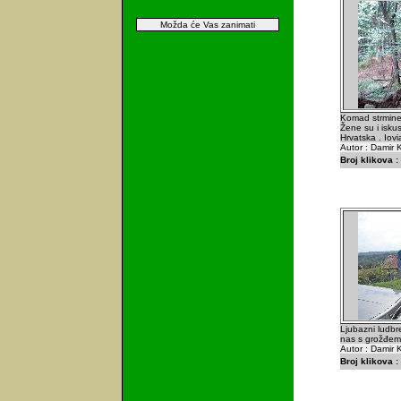
Možda će Vas zanimati
Komad strmine 
Žene su i iskus
Hrvatska . Iov
Autor : Damir K
Broj klikova :
Ljubazni ludbre
nas s grožđem i
Autor : Damir K
Broj klikova :