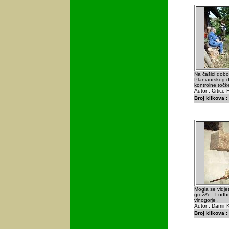
Na čašici dobo
Planianrskog d
kontrolne točke
Autor : Crtice 
Broj klikova :
Mogla se vidjet
grožđe . Ludbr
vinogorje .
Autor : Damir K
Broj klikova :