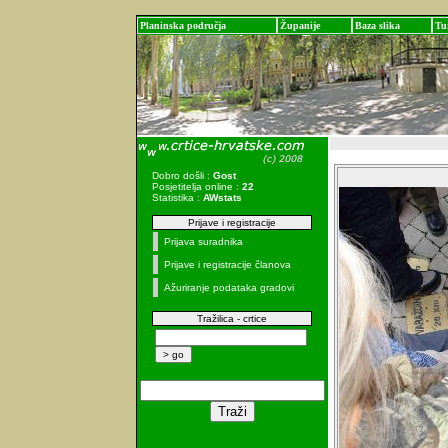
Planinska područja
Županije
Baza slika
Tu
Dobro došli :
Gost
Posjetitelja online :
22
Statistika :
AWstats
Prijave i registracije
Prijava suradnika
Prijave i registracije članova
Ažuriranje podataka gradovi
Tražilica - crtice