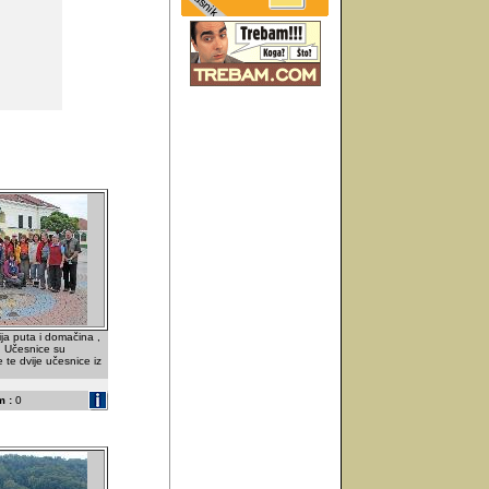
ja puta i domačina ,
 Učesnice su
te dvije učesnice iz
 :
0