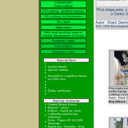
FORUM OFF
Grad Ludbreg
Prva etapa puta, u 
PD Ludbreg - službene stranice
u Centru Sv
PD Ludbreg- na Facebook-u
Eko vijesti
Autor : Klarić Damir
Sl.br: 1832 Broj pregled
Mapa weba
Web shop mountain maps of
Croatia, Wanderkarte of Croatia
Restorani i hoteli
Auto kampovi
Apartmani i sobe
Najnoviji članci
Srednji Velebit
Sjeverni Velebit
Dramatično u snježnoj mećavi
na 2500 ndm
Prva etapa puta
Češka smrčkovica
prošla Egerija,
Ludbreg ( Iovia
Autor : Klarić 
Najnovije destinacije
Broj klikova :
Omiska Dinara Kruzno
Biokovo - vrhovi
Križevci - Kalnik (pl. dom)
Ludbreška planinarska
obilaznica
Krma - Triglav 4/5.10.2008
Slovenija
Egeria put - Hrvatska - Iovia