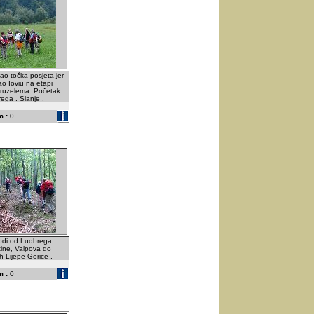
ao točka posjeta jer
o Ioviu na etapi
aruzelema. Početak
ga . Slanje .
 :
0
vodi od Ludbrega,
tine, Valpova do
h Lijepe Gorice .
 :
0