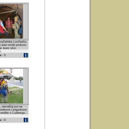
načelnika Lončarića,
i stari vinski podrum,
je staro vino .
e
 :
0
, današnji put se
 molitvom i prigodnom
vetište u Ludbregu .
 :
0