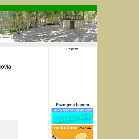
Reklame
Iovia
Razmjena banera