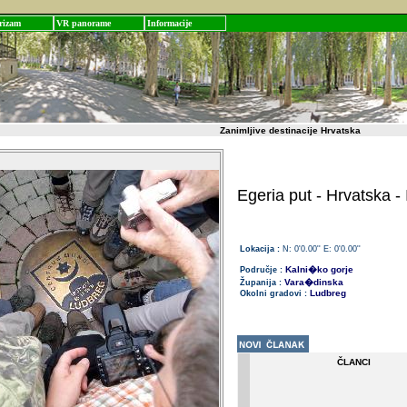
rizam
VR panorame
Informacije
Zanimljive destinacije Hrvatska
Egeria put - Hrvatska - 
Lokacija :
N: 0'0.00'' E: 0'0.00''
Kalni�ko gorje
Područje :
Vara�dinska
Županija :
Ludbreg
Okolni gradovi :
ČLANCI