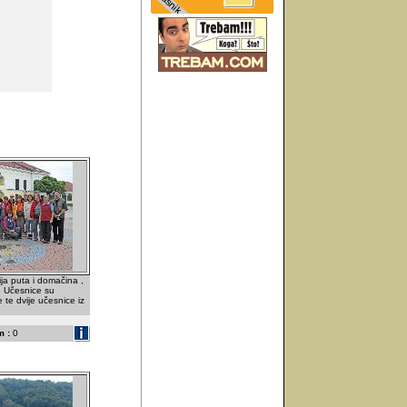
ja puta i domačina ,
 Učesnice su
te dvije učesnice iz
 :
0