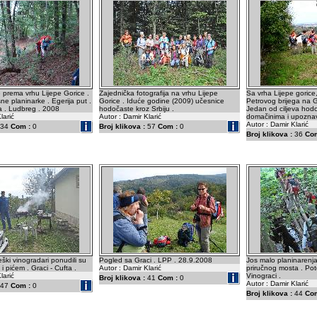
prema vrhu Lijepe Gorice .
Zajednička fotografija na vrhu Lijepe
Sa vrha Lijepe gorice,
ne planinarke . Egerija put .
Gorice . Iduće godine (2009) učesnice
Petrovog brijega na G
ia . Ludbreg . 2008
hodočaste kroz Srbiju .
Jedan od ciljeva hodo
larić
Autor : Damir Klarić
domačinima i upoznav
Autor : Damir Klarić
34
Com :
0
Broj klikova :
57
Com :
0
Broj klikova :
36
Com
ški vinogradari ponudili su
Pogled sa Graci . LPP . 28.9.2008
Jos malo planinarenja 
 pićem . Graci - Cufta .
Autor : Damir Klarić
priručnog mosta . Po
larić
Vinograci .
Broj klikova :
41
Com :
0
Autor : Damir Klarić
47
Com :
0
Broj klikova :
44
Com