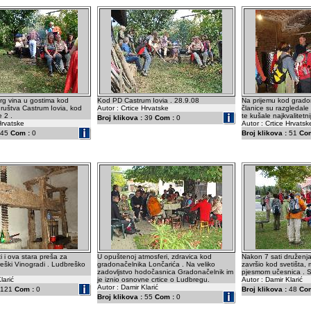
rg vina u gostima kod
Kod PD Castrum Iovia . 28.9.08
Na prijemu kod grado
ruštva Castrum Iovia, kod
Autor : Crtice Hrvatske
članice su razgledale 
 2 .
te kušale najkvalitetni
Broj klikova :
39
Com :
0
Hrvatske
Autor : Crtice Hrvatsk
45
Com :
0
Broj klikova :
51
Com
i i ova stara preša za
U opuštenoj atmosferi, zdravica kod
Nakon 7 sati druženja
eški Vinogradi . Ludbreško
gradonačelnika Lončarića . Na veliko
završio kod svetišta,
zadovljstvo hodočasnica Gradonačelnik im
pjesmom učesnica . S
larić
je iznio osnovne crtice o Ludbregu.
Autor : Damir Klarić
Autor : Damir Klarić
121
Com :
0
Broj klikova :
48
Com
Broj klikova :
55
Com :
0