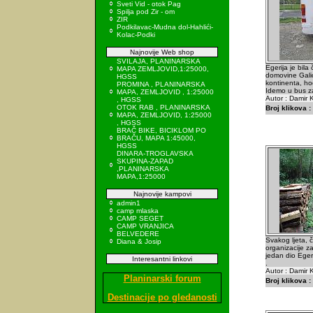
Sveti Vid - otok Pag
Spilja pod Zir - om
ZIR
Podkilavac-Mudna dol-Hahlići-
Kolac-Podki
Najnovije Web shop
SVILAJA, PLANINARSKA
Egerija je bila
MAPA ZEMLJOVID,1:25000,
domovine Galic
HGSS
kontinenta, ho
PROMINA , PLANINARSKA
Idemo u bus za
MAPA, ZEMLJOVID , 1:25000
Autor : Damir K
, HGSS
OTOK RAB , PLANINARSKA
Broj klikova :
MAPA, ZEMLJOVID, 1:25000
, HGSS
BRAČ BIKE, BICIKLOM PO
BRAČU, MAPA 1:45000,
HGSS
DINARA-TROGLAVSKA
SKUPINA-ZAPAD
,PLANINARSKA
MAPA,1:25000
Najnovije kampovi
admin1
camp mlaska
CAMP SEGET
CAMP VRANJICA
BELVEDERE
Svakog ljeta,
Diana & Josip
organizacije z
jedan dio Ege
Interesantni linkovi
.
Autor : Damir K
Planinarski forum
Broj klikova :
Destinacije po gledanosti