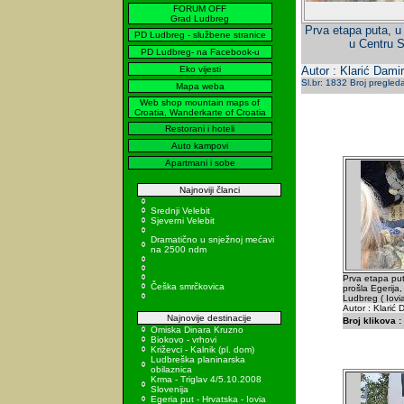
FORUM OFF
Grad Ludbreg
Prva etapa puta, u 
PD Ludbreg - službene stranice
u Centru Sv
PD Ludbreg- na Facebook-u
Eko vijesti
Autor : Klarić Damir
Sl.br: 1832 Broj pregled
Mapa weba
Web shop mountain maps of
Croatia, Wanderkarte of Croatia
Restorani i hoteli
Auto kampovi
Apartmani i sobe
Najnoviji članci
Srednji Velebit
Sjeverni Velebit
Dramatično u snježnoj mećavi
na 2500 ndm
Prva etapa puta
Češka smrčkovica
prošla Egerija,
Ludbreg ( Iovia
Autor : Klarić 
Najnovije destinacije
Broj klikova :
Omiska Dinara Kruzno
Biokovo - vrhovi
Križevci - Kalnik (pl. dom)
Ludbreška planinarska
obilaznica
Krma - Triglav 4/5.10.2008
Slovenija
Egeria put - Hrvatska - Iovia