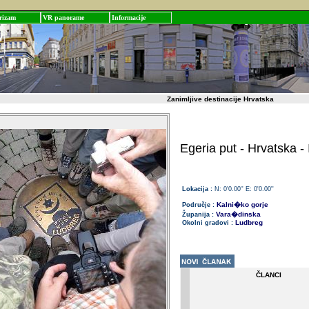
rizam
VR panorame
Informacije
Zanimljive destinacije Hrvatska
Egeria put - Hrvatska - 
Lokacija :
N: 0'0.00'' E: 0'0.00''
Kalni�ko gorje
Područje :
Vara�dinska
Županija :
Ludbreg
Okolni gradovi :
ČLANCI