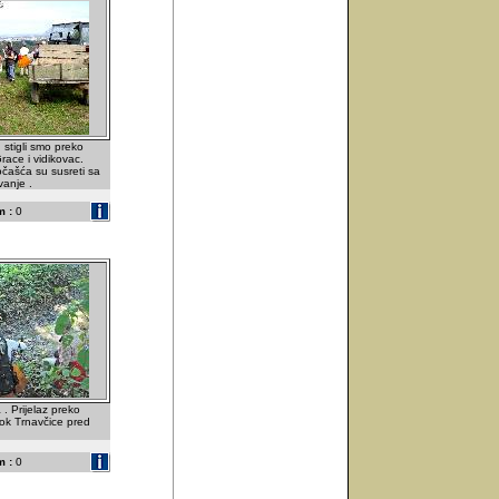
 stigli smo preko
race i vidikovac.
čašća su susreti sa
anje .
 :
0
. Prijelaz preko
tok Trnavčice pred
 :
0