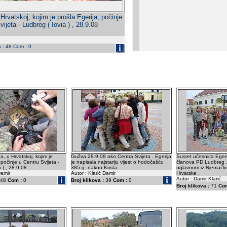
Hrvatskoj, kojim je prošla Egerija, počinje
ijeta - Ludbreg ( Iovia ) , 28.9.08
a : 48 Com : 0
, u Hrvatskoj, kojim je
Gužva 28.9.08 oko Centra Svijeta . Egerija
Susret učesnica Egeri
 počinje u Centru Svijeta -
je napisala najstariju vijest o hodočašću
članova PD Ludbreg .
 ) , 28.9.08
385 g. nakon Krista .
uglavnom iz Njemačke 
Damir
Autor : Klarić Damir
Hrvatske .
Autor : Damir Klarić
48
Com :
0
Broj klikova :
39
Com :
0
Broj klikova :
71
Com