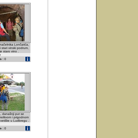
načelnika Lončarića,
i stari vinski podrum,
je staro vino .
e
 :
0
, današnji put se
 molitvom i prigodnom
vetište u Ludbregu .
 :
0