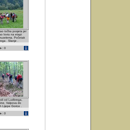
ao točka posjeta jer
o Ioviu na etapi
aruzelema. Početak
ga . Slanje .
 :
0
vodi od Ludbrega,
tine, Valpova do
h Lijepe Gorice .
 :
0