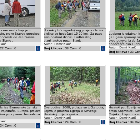
 časna sestra koja je iz
U svakoj točci (gradu) kog posjete članice ,
ije, preko čitavog uropskog
pješice se hodočasti 15-20 km . Za trasu
Ludbreg je odabran k
dočastila do Jaruzalema.
smo odabrali dionicu Ludbreškog
ga Egeria spominje ka
 Slanje .
planinarskog puta . Slanje .
svog putovanja do J
larić
Autor : Damir Klarić
hodočašća oko Ludbre
Autor : Damir Klarić
22
Com :
0
Broj klikova :
38
Com :
0
Broj klikova :
33
Com
 članice Ekumenske ženske
Ove godine, 2008, prolaze se točke puta,
Hrvatski put Egerije 
a zajedničku Europu, prolaze
kojima je prolazila Egerija u Sloveniji i
preko Koprivnice, Sla
riina puta prema Jeruzalemu
Hrvatskoj . Lijepa gorica .
Osijeka . Uspon na vr
Autor : Damir Klarić
Autor : Damir Klarić
larić
Broj klikova :
24
Com :
0
Broj klikova :
34
Com
34
Com :
0