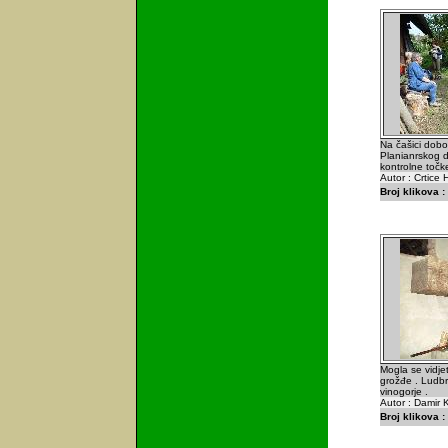
Na čašici dobo
Planianrskog d
kontrolne točke
Autor : Crtice 
Broj klikova :
Mogla se vidjet
grožđe . Ludbr
vinogorje .
Autor : Damir K
Broj klikova :