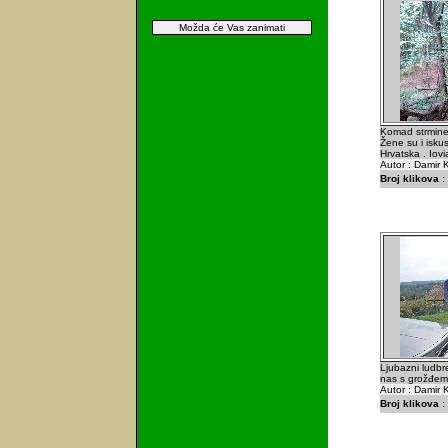
Možda će Vas zanimati
Komad strmine 
Žene su i iskus
Hrvatska . Iov
Autor : Damir K
Broj klikova :
Ljubazni ludbre
nas s grožđem i
Autor : Damir K
Broj klikova :