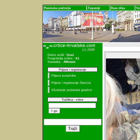
Planinska područja
Županije
Baza slika
Tu
Dobro došli :
Gost
Posjetitelja online :
61
Statistika :
AWstats
Prijave i registracije
Prijava suradnika
Prijave i registracije članova
Ažuriranje podataka gradovi
Tražilica - crtice