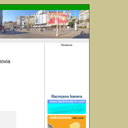
Reklame
Iovia
Razmjena banera