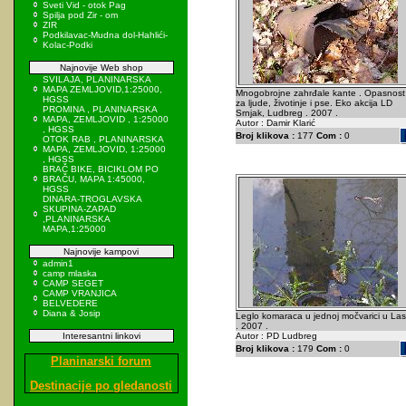
Sveti Vid - otok Pag
Spilja pod Zir - om
ZIR
Podkilavac-Mudna dol-Hahlići-
Kolac-Podki
Najnovije Web shop
SVILAJA, PLANINARSKA
MAPA ZEMLJOVID,1:25000,
Mnogobrojne zahrđale kante . Opasnost
HGSS
za ljude, životinje i pse. Eko akcija LD
PROMINA , PLANINARSKA
Srnjak, Ludbreg . 2007 .
MAPA, ZEMLJOVID , 1:25000
Autor : Damir Klarić
, HGSS
Broj klikova :
177
Com :
0
OTOK RAB , PLANINARSKA
MAPA, ZEMLJOVID, 1:25000
, HGSS
BRAČ BIKE, BICIKLOM PO
BRAČU, MAPA 1:45000,
HGSS
DINARA-TROGLAVSKA
SKUPINA-ZAPAD
,PLANINARSKA
MAPA,1:25000
Najnovije kampovi
admin1
camp mlaska
CAMP SEGET
CAMP VRANJICA
BELVEDERE
Diana & Josip
Leglo komaraca u jednoj močvarici u Las
. 2007 .
Interesantni linkovi
Autor : PD Ludbreg
Broj klikova :
179
Com :
0
Planinarski forum
Destinacije po gledanosti