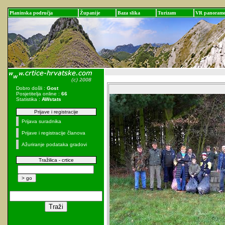
Planinska područja
Županije
Baza slika
Turizam
VR panoram
Dobro došli :
Gost
Posjetitelja online :
66
Statistika :
AWstats
Prijave i registracije
Prijava suradnika
Prijave i registracije članova
Ažuriranje podataka gradovi
Tražilica - crtice