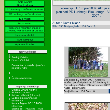
FORUM OFF
Grad Ludbreg
Eko-akcija LD Srnjak-2007. Akciju s
PD Ludbreg - službene stranice
planinari PD Ludbreg i Eko udruga - V
PD Ludbreg- na Facebook-u
2007 .
Eko vijesti
Autor : Damir Klarić
Mapa weba
Sl.br: 898 Broj pregleda : 136 Com : 0
Web shop mountain maps of
Croatia, Wanderkarte of Croatia
Restorani i hoteli
Auto kampovi
Apartmani i sobe
Najnoviji članci
Srednji Velebit
Sjeverni Velebit
Dramatično u snježnoj mećavi
na 2500 ndm
Češka smrčkovica
Eko-akcija LD Srnjak-2007. Akciju su
snažno podržali planinari PD Ludbreg i
Eko udruga - Vidra . Ekipa Lasno - 2007 
Najnovije destinacije
Autor : Damir Klarić
Omiska Dinara Kruzno
Broj klikova :
136
Com :
0
Biokovo - vrhovi
Križevci - Kalnik (pl. dom)
Ludbreška planinarska
obilaznica
Krma - Triglav 4/5.10.2008
Slovenija
Egeria put - Hrvatska - Iovia