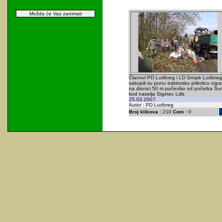
Možda će Vas zanimati
Članovi PD Ludbreg i LD Srnjak Ludbreg
sakupili su punu traktorsku prikolicu otp
na dionici 50 m počevšio od početka Š
kod naselja Sigetec Ldb.
25.03.2007.
Autor : PD Ludbreg
Broj klikova :
210
Com :
0