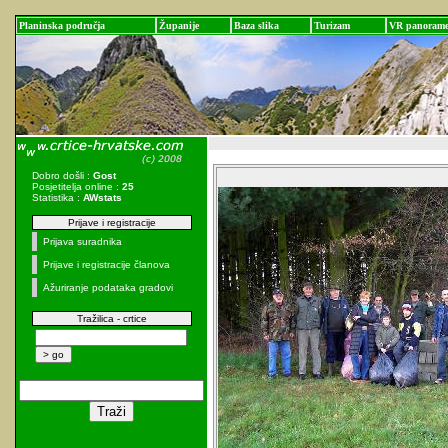
Planinska područja
Županije
Baza slika
Turizam
VR panoram
Dobro došli :
Gost
Posjetitelja online :
25
Statistika :
AWstats
Prijave i registracije
Prijava suradnika
Prijave i registracije članova
Ažuriranje podataka gradovi
Tražilica - crtice