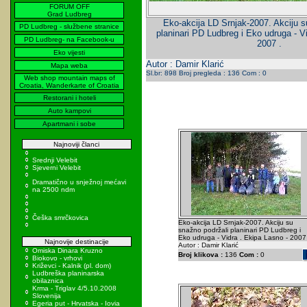
FORUM OFF
Grad Ludbreg
Eko-akcija LD Srnjak-2007. Akciju s
PD Ludbreg - službene stranice
planinari PD Ludbreg i Eko udruga - V
PD Ludbreg- na Facebook-u
2007 .
Eko vijesti
Autor : Damir Klarić
Mapa weba
Sl.br: 898 Broj pregleda : 136 Com : 0
Web shop mountain maps of
Croatia, Wanderkarte of Croatia
Restorani i hoteli
Auto kampovi
Apartmani i sobe
Najnoviji članci
Srednji Velebit
Sjeverni Velebit
Dramatično u snježnoj mećavi
na 2500 ndm
Češka smrčkovica
Eko-akcija LD Srnjak-2007. Akciju su
snažno podržali planinari PD Ludbreg i
Eko udruga - Vidra . Ekipa Lasno - 2007 
Najnovije destinacije
Autor : Damir Klarić
Omiska Dinara Kruzno
Broj klikova :
136
Com :
0
Biokovo - vrhovi
Križevci - Kalnik (pl. dom)
Ludbreška planinarska
obilaznica
Krma - Triglav 4/5.10.2008
Slovenija
Egeria put - Hrvatska - Iovia