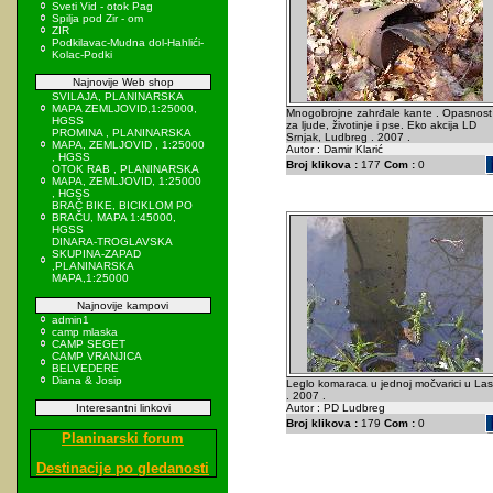
Sveti Vid - otok Pag
Spilja pod Zir - om
ZIR
Podkilavac-Mudna dol-Hahlići-
Kolac-Podki
Najnovije Web shop
SVILAJA, PLANINARSKA
MAPA ZEMLJOVID,1:25000,
Mnogobrojne zahrđale kante . Opasnost
HGSS
za ljude, životinje i pse. Eko akcija LD
PROMINA , PLANINARSKA
Srnjak, Ludbreg . 2007 .
MAPA, ZEMLJOVID , 1:25000
Autor : Damir Klarić
, HGSS
Broj klikova :
177
Com :
0
OTOK RAB , PLANINARSKA
MAPA, ZEMLJOVID, 1:25000
, HGSS
BRAČ BIKE, BICIKLOM PO
BRAČU, MAPA 1:45000,
HGSS
DINARA-TROGLAVSKA
SKUPINA-ZAPAD
,PLANINARSKA
MAPA,1:25000
Najnovije kampovi
admin1
camp mlaska
CAMP SEGET
CAMP VRANJICA
BELVEDERE
Diana & Josip
Leglo komaraca u jednoj močvarici u Las
. 2007 .
Interesantni linkovi
Autor : PD Ludbreg
Broj klikova :
179
Com :
0
Planinarski forum
Destinacije po gledanosti