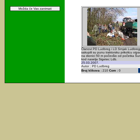
Možda će Vas zanimati
Članovi PD Ludbreg i LD Srnjak Ludbreg
sakupili su punu traktorsku prikolicu otp
na dionici 50 m počevšio od početka Š
kod naselja Sigetec Ldb.
25.03.2007.
Autor : PD Ludbreg
Broj klikova :
210
Com :
0