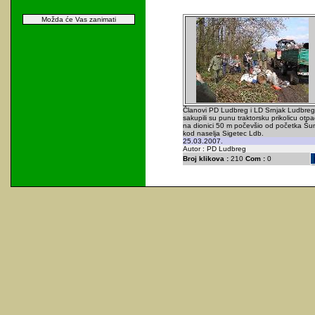
Možda će Vas zanimati
Članovi PD Ludbreg i LD Srnjak Ludbreg
sakupili su punu traktorsku prikolicu otp
na dionici 50 m počevšio od početka Š
kod naselja Sigetec Ldb.
25.03.2007.
Autor : PD Ludbreg
Broj klikova :
210
Com :
0