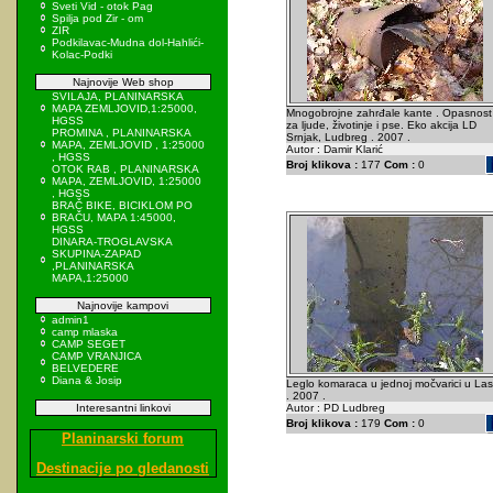
Sveti Vid - otok Pag
Spilja pod Zir - om
ZIR
Podkilavac-Mudna dol-Hahlići-
Kolac-Podki
Najnovije Web shop
SVILAJA, PLANINARSKA
MAPA ZEMLJOVID,1:25000,
Mnogobrojne zahrđale kante . Opasnost
HGSS
za ljude, životinje i pse. Eko akcija LD
PROMINA , PLANINARSKA
Srnjak, Ludbreg . 2007 .
MAPA, ZEMLJOVID , 1:25000
Autor : Damir Klarić
, HGSS
Broj klikova :
177
Com :
0
OTOK RAB , PLANINARSKA
MAPA, ZEMLJOVID, 1:25000
, HGSS
BRAČ BIKE, BICIKLOM PO
BRAČU, MAPA 1:45000,
HGSS
DINARA-TROGLAVSKA
SKUPINA-ZAPAD
,PLANINARSKA
MAPA,1:25000
Najnovije kampovi
admin1
camp mlaska
CAMP SEGET
CAMP VRANJICA
BELVEDERE
Diana & Josip
Leglo komaraca u jednoj močvarici u Las
. 2007 .
Interesantni linkovi
Autor : PD Ludbreg
Broj klikova :
179
Com :
0
Planinarski forum
Destinacije po gledanosti