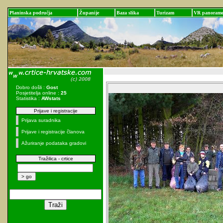
Planinska područja
Županije
Baza slika
Turizam
VR panoram
Dobro došli :
Gost
Posjetitelja online :
25
Statistika :
AWstats
Prijave i registracije
Prijava suradnika
Prijave i registracije članova
Ažuriranje podataka gradovi
Tražilica - crtice