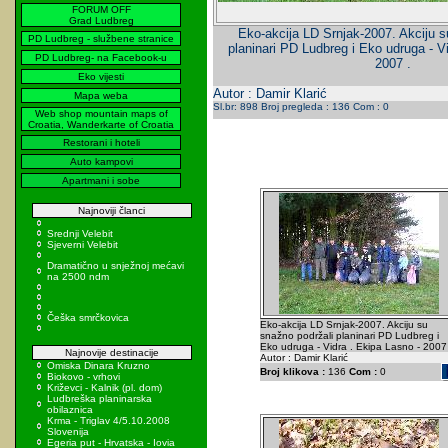
FORUM OFF
Grad Ludbreg
Eko-akcija LD Srnjak-2007. Akciju s
PD Ludbreg - službene stranice
planinari PD Ludbreg i Eko udruga - V
PD Ludbreg- na Facebook-u
2007 .
Eko vijesti
Autor : Damir Klarić
Mapa weba
Sl.br: 898 Broj pregleda : 136 Com : 0
Web shop mountain maps of
Croatia, Wanderkarte of Croatia
Restorani i hoteli
Auto kampovi
Apartmani i sobe
Najnoviji članci
Srednji Velebit
Sjeverni Velebit
Dramatično u snježnoj mećavi
na 2500 ndm
Češka smrčkovica
Eko-akcija LD Srnjak-2007. Akciju su
snažno podržali planinari PD Ludbreg i
Eko udruga - Vidra . Ekipa Lasno - 2007 
Najnovije destinacije
Autor : Damir Klarić
Omiska Dinara Kruzno
Broj klikova :
136
Com :
0
Biokovo - vrhovi
Križevci - Kalnik (pl. dom)
Ludbreška planinarska
obilaznica
Krma - Triglav 4/5.10.2008
Slovenija
Egeria put - Hrvatska - Iovia