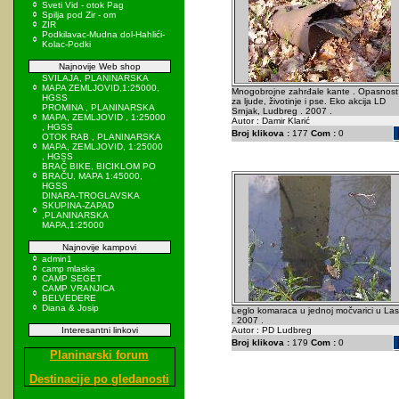
Sveti Vid - otok Pag
Spilja pod Zir - om
ZIR
Podkilavac-Mudna dol-Hahlići-
Kolac-Podki
Najnovije Web shop
SVILAJA, PLANINARSKA
MAPA ZEMLJOVID,1:25000,
Mnogobrojne zahrđale kante . Opasnost
HGSS
za ljude, životinje i pse. Eko akcija LD
PROMINA , PLANINARSKA
Srnjak, Ludbreg . 2007 .
MAPA, ZEMLJOVID , 1:25000
Autor : Damir Klarić
, HGSS
Broj klikova :
177
Com :
0
OTOK RAB , PLANINARSKA
MAPA, ZEMLJOVID, 1:25000
, HGSS
BRAČ BIKE, BICIKLOM PO
BRAČU, MAPA 1:45000,
HGSS
DINARA-TROGLAVSKA
SKUPINA-ZAPAD
,PLANINARSKA
MAPA,1:25000
Najnovije kampovi
admin1
camp mlaska
CAMP SEGET
CAMP VRANJICA
BELVEDERE
Diana & Josip
Leglo komaraca u jednoj močvarici u Las
. 2007 .
Interesantni linkovi
Autor : PD Ludbreg
Broj klikova :
179
Com :
0
Planinarski forum
Destinacije po gledanosti