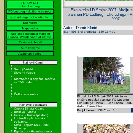
FORUM OFF
Grad Ludbreg
Eko-akcija LD Srnjak-2007. Akciju s
PD Ludbreg - službene stranice
planinari PD Ludbreg i Eko udruga - V
PD Ludbreg- na Facebook-u
2007 .
Eko vijesti
Autor : Damir Klarić
Mapa weba
Sl.br: 898 Broj pregleda : 136 Com : 0
Web shop mountain maps of
Croatia, Wanderkarte of Croatia
Restorani i hoteli
Auto kampovi
Apartmani i sobe
Najnoviji članci
Srednji Velebit
Sjeverni Velebit
Dramatično u snježnoj mećavi
na 2500 ndm
Češka smrčkovica
Eko-akcija LD Srnjak-2007. Akciju su
snažno podržali planinari PD Ludbreg i
Eko udruga - Vidra . Ekipa Lasno - 2007 
Najnovije destinacije
Autor : Damir Klarić
Omiska Dinara Kruzno
Broj klikova :
136
Com :
0
Biokovo - vrhovi
Križevci - Kalnik (pl. dom)
Ludbreška planinarska
obilaznica
Krma - Triglav 4/5.10.2008
Slovenija
Egeria put - Hrvatska - Iovia