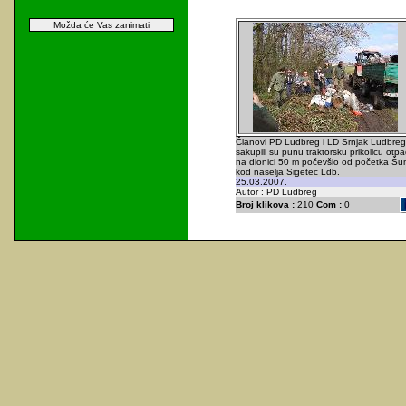
Možda će Vas zanimati
Članovi PD Ludbreg i LD Srnjak Ludbreg
sakupili su punu traktorsku prikolicu otp
na dionici 50 m počevšio od početka Š
kod naselja Sigetec Ldb.
25.03.2007.
Autor : PD Ludbreg
Broj klikova :
210
Com :
0