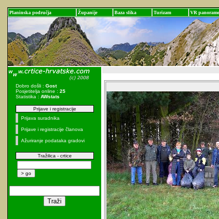
Planinska područja
Županije
Baza slika
Turizam
VR panoram
Dobro došli :
Gost
Posjetitelja online :
25
Statistika :
AWstats
Prijave i registracije
Prijava suradnika
Prijave i registracije članova
Ažuriranje podataka gradovi
Tražilica - crtice