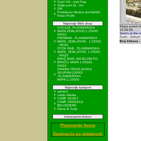
Sveti Vid - otok Pag
Spilja pod Zir - om
ZIR
Podkilavac-Mudna dol-Hahlići-
Kolac-Podki
Najnovije Web shop
Klupe pored ml
SVILAJA, PLANINARSKA
15.06.06.
MAPA ZEMLJOVID,1:25000,
Seat's at the m
HGSS
Autor : Astrum
PROMINA , PLANINARSKA
Broj klikova :
MAPA, ZEMLJOVID , 1:25000
, HGSS
OTOK RAB , PLANINARSKA
MAPA, ZEMLJOVID, 1:25000
, HGSS
BRAČ BIKE, BICIKLOM PO
BRAČU, MAPA 1:45000,
HGSS
DINARA-TROGLAVSKA
SKUPINA-ZAPAD
,PLANINARSKA
MAPA,1:25000
Najnovije kampovi
admin1
camp mlaska
CAMP SEGET
CAMP VRANJICA
BELVEDERE
Diana & Josip
Interesantni linkovi
Planinarski forum
Destinacije po gledanosti