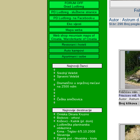
FORUM OFF
Grad Ludbreg
Fri
PD Ludbreg - službene stranice
PD Ludbreg- na Facebook-u
Autor : Astrum d.
Eko vijesti
Sl.br: 296 Broj pregl
Mapa weba
Web shop mountain maps of
Croatia, Wanderkarte of Croatia
Restorani i hoteli
Auto kampovi
Apartmani i sobe
Najnoviji članci
Srednji Velebit
Sjeverni Velebit
Dramatično u snježnoj mećavi
na 2500 ndm
Friščićev mlin.
Friscicev mill.
Autor : Astrum
Češka smrčkovica
Broj klikova :
Najnovije destinacije
Omiska Dinara Kruzno
Biokovo - vrhovi
Križevci - Kalnik (pl. dom)
Ludbreška planinarska
obilaznica
Krma - Triglav 4/5.10.2008
Slovenija
Egeria put - Hrvatska - Iovia