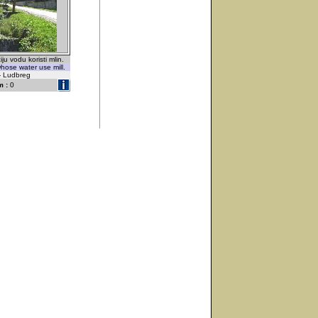
ju vodu koristi mlin.
hose water use mill.
 - Ludbreg
 :
0