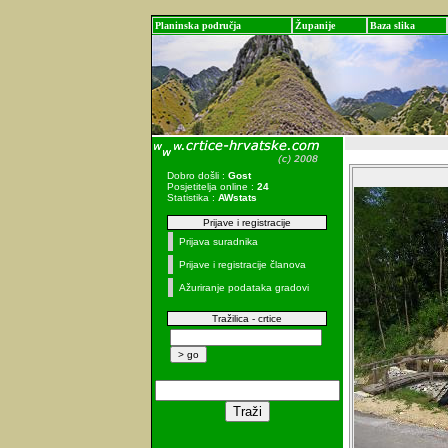
Planinska područja
Županije
Baza slika
Dobro došli :
Gost
Posjetitelja online :
24
Statistika :
AWstats
Prijave i registracije
Prijava suradnika
Prijave i registracije članova
Ažuriranje podataka gradovi
Tražilica - crtice