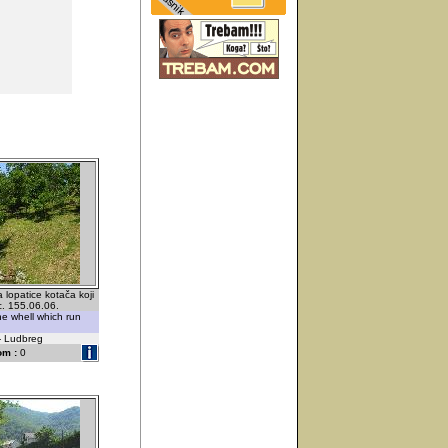
lopatice kotača koji
c. 155.06.06.
he whell which run
 - Ludbreg
om :
0