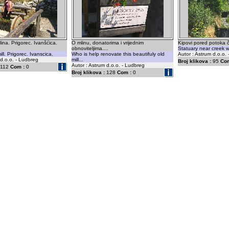
ina. Prigorec. Ivanšćica.
O mlinu, donatorima i vrijednim
Kipovi pored potoka či
obnoviteljima....
Statuary near creek w
ill. Prigorec. Ivanscica.
Who is help renovate this beautifuly old
Autor : Astrum d.o.o.
 d.o.o. - Ludbreg
mill...
Broj klikova :
95
Com
Autor : Astrum d.o.o. - Ludbreg
112
Com :
0
Broj klikova :
128
Com :
0