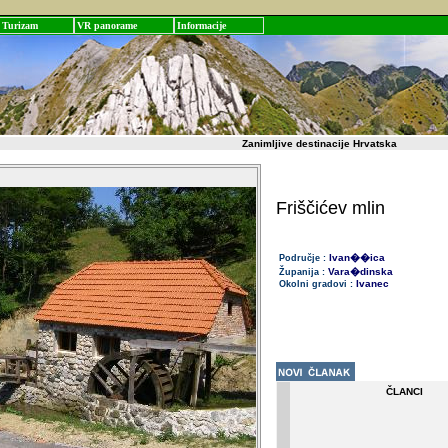
Turizam
VR panorame
Informacije
Zanimljive destinacije Hrvatska
Friščićev mlin
Ivan��ica
Područje :
Vara�dinska
Županija :
Ivanec
Okolni gradovi :
ČLANCI