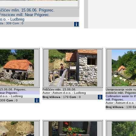
ščićev mlin. 15.06.06. Prigorec.
Friscicev mill. Near Prigorec.
o.o. - Ludbreg
eda : 309 Com : 0
 15.06.06. Prigorec.
Friščićev mlin. 15.06.06.
Usmjeravanje vode na 
 Near Prigorec.
Autor : Astrum d.o.o. - Ludbreg
pokreće mlin. Prigore
 d.o.o. - Ludbreg
Collimation water to t
Broj klikova :
179
Com :
0
mill. Prigorec.
309
Com :
0
Autor : Astrum d.o.o.
Broj klikova :
139
C