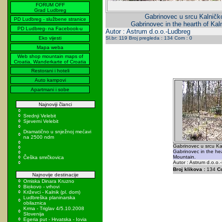
FORUM OFF
Grad Ludbreg
Gabrinovec u srcu Kalničk
PD Ludbreg - službene stranice
Gabrinovec in the hearth of Kal
PD Ludbreg- na Facebook-u
Autor : Astrum d.o.o.-Ludbreg
Eko vijesti
Sl.br: 119 Broj pregleda : 134 Com : 0
Mapa weba
Web shop mountain maps of
Croatia, Wanderkarte of Croatia
Restorani i hoteli
Auto kampovi
Apartmani i sobe
Najnoviji članci
Srednji Velebit
Sjeverni Velebit
Dramatično u snježnoj mećavi
na 2500 ndm
Gabrinovec u srcu Ka
Gabrinovec in the hea
Mountain.
Češka smrčkovica
Autor : Astrum d.o.o.
Broj klikova :
134
C
Najnovije destinacije
Omiska Dinara Kruzno
Biokovo - vrhovi
Križevci - Kalnik (pl. dom)
Ludbreška planinarska
obilaznica
Krma - Triglav 4/5.10.2008
Slovenija
Egeria put - Hrvatska - Iovia