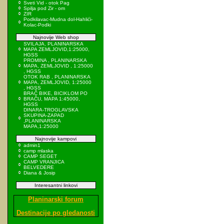
Sveti Vid - otok Pag
Spilja pod Zir - om
ZIR
Podkilavac-Mudna dol-Hahlići-
Kolac-Podki
Najnovije Web shop
SVILAJA, PLANINARSKA
MAPA ZEMLJOVID,1:25000,
HGSS
PROMINA , PLANINARSKA
MAPA, ZEMLJOVID , 1:25000
, HGSS
OTOK RAB , PLANINARSKA
MAPA, ZEMLJOVID, 1:25000
, HGSS
BRAČ BIKE, BICIKLOM PO
BRAČU, MAPA 1:45000,
HGSS
DINARA-TROGLAVSKA
SKUPINA-ZAPAD
,PLANINARSKA
MAPA,1:25000
Najnovije kampovi
admin1
camp mlaska
CAMP SEGET
CAMP VRANJICA
BELVEDERE
Diana & Josip
Interesantni linkovi
Planinarski forum
Destinacije po gledanosti