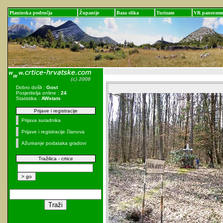
Planinska područja
Županije
Baza slika
Turizam
VR panoram
Dobro došli :
Gost
Posjetitelja online :
24
Statistika :
AWstats
Prijave i registracije
Prijava suradnika
Prijave i registracije članova
Ažuriranje podataka gradovi
Tražilica - crtice