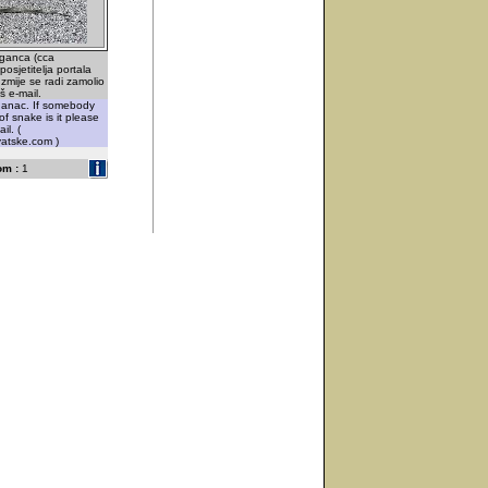
aganca (cca
osjetitelja portala
 zmije se radi zamolio
š e-mail.
ganac. If somebody
of snake is it please
il. (
vatske.com )
om :
1