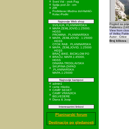
Sveti Vid - otok Pag
Spilja pod Zir - om
ZIR
Podkilavac-Mudna dol-Hahlići-
Kolac-Podki
Najnovije Web shop
Pogled sa prij
SVILAJA, PLANINARSKA
Paklenicu (140
MAPA ZEMLJOVID,1:25000,
View from clos
HGSS
of Velika Pakle
PROMINA , PLANINARSKA
Autor : Crtice
MAPA, ZEMLJOVID , 1:25000
Broj klikova :
, HGSS
OTOK RAB , PLANINARSKA
MAPA, ZEMLJOVID, 1:25000
, HGSS
BRAČ BIKE, BICIKLOM PO
BRAČU, MAPA 1:45000,
HGSS
DINARA-TROGLAVSKA
SKUPINA-ZAPAD
,PLANINARSKA
MAPA,1:25000
Najnovije kampovi
admin1
camp mlaska
CAMP SEGET
CAMP VRANJICA
BELVEDERE
Diana & Josip
Interesantni linkovi
Planinarski forum
Destinacije po gledanosti