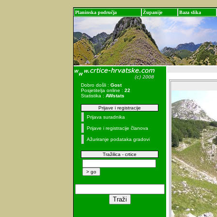
Planinska područja
Županije
Baza slika
Dobro došli :
Gost
Posjetitelja online :
22
Statistika :
AWstats
Prijave i registracije
Prijava suradnika
Prijave i registracije članova
Ažuriranje podataka gradovi
Tražilica - crtice