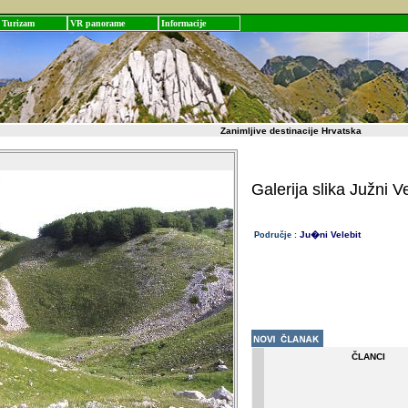
Turizam
VR panorame
Informacije
Zanimljive destinacije Hrvatska
Galerija slika Južni Ve
Ju�ni Velebit
Područje :
ČLANCI