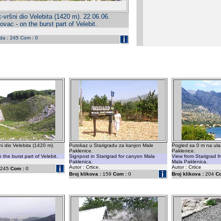
vršni dio Velebita (1420 m). 22.06.06.
vac - on the burst part of Velebit.
eda : 245 Com : 0
i dio Velebita (1420 m).
Putokaz u Starigradu za kanjon Male
Pogled sa 0 m na ula
Paklenice.
Paklenice.
the burst part of Velebit.
Signpost in Starigrad for canyon Mala
View from Starigrad f
Paklenica.
Mala Paklenica.
Autor : Crtice.
Autor : Crtice
245
Com :
0
Broj klikova :
159
Com :
0
Broj klikova :
204
C