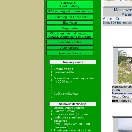
FORUM OFF
Grad Ludbreg
Marasovac-
PD Ludbreg - službene stranice
Maraso
PD Ludbreg- na Facebook-u
Autor : Crtice
Eko vijesti
Sl.br: 369 Broj pregl
Mapa weba
Web shop mountain maps of
Croatia, Wanderkarte of Croatia
Restorani i hoteli
Auto kampovi
Apartmani i sobe
Najnoviji članci
Srednji Velebit
Sjeverni Velebit
Dramatično u snježnoj mećavi
na 2500 ndm
Marasovac-vršn
22.06.06.
Marasovac - on 
Češka smrčkovica
Autor : Crtice
Broj klikova :
Najnovije destinacije
Omiska Dinara Kruzno
Biokovo - vrhovi
Križevci - Kalnik (pl. dom)
Ludbreška planinarska
obilaznica
Krma - Triglav 4/5.10.2008
Slovenija
Egeria put - Hrvatska - Iovia