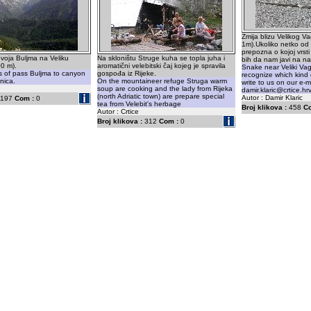
Zmija blizu Velikog V
1m).Ukoliko netko od p
prepozna o kojoj vrsti
evoja Buljma na Veliku
Na skloništu Struge kuha se topla juha i
bih da nam javi na na
0 m).
aromatični velebitski čaj kojeg je spravila
Snake near Veliki Va
s of pass Buljma to canyon
gospođa iz Rijeke.
recognize which kind 
nica.
On the mountaineer refuge Struga warm
write to us on our e-ma
soup are cooking and the lady from Rijeka
damir.klaric@crtice.hr
(north Adriatic town) are prepare special
Autor : Damir Klaric
197
Com :
0
tea from Velebit's herbage
Broj klikova :
458
C
Autor : Crtice
Broj klikova :
312
Com :
0