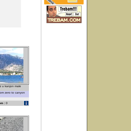
z u kanjon male
rom zero to canyon
om :
0