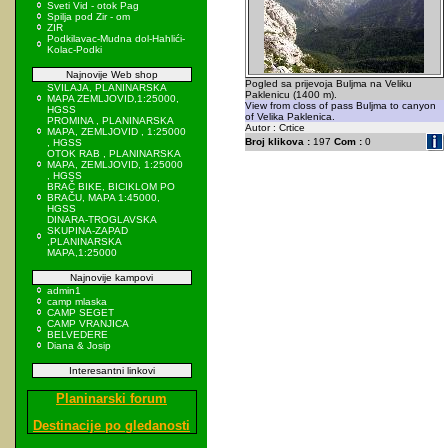
Sveti Vid - otok Pag
Spilja pod Zir - om
ZIR
Podkilavac-Mudna dol-Hahlići-
Kolac-Podki
Najnovije Web shop
Pogled sa prijevoja Buljma na Veliku
SVILAJA, PLANINARSKA
Paklenicu (1400 m).
MAPA ZEMLJOVID,1:25000,
View from closs of pass Buljma to canyon
HGSS
of Velika Paklenica.
PROMINA , PLANINARSKA
Autor : Crtice
MAPA, ZEMLJOVID , 1:25000
Broj klikova :
197
Com :
0
, HGSS
OTOK RAB , PLANINARSKA
MAPA, ZEMLJOVID, 1:25000
, HGSS
BRAČ BIKE, BICIKLOM PO
BRAČU, MAPA 1:45000,
HGSS
DINARA-TROGLAVSKA
SKUPINA-ZAPAD
,PLANINARSKA
MAPA,1:25000
Najnovije kampovi
admin1
camp mlaska
CAMP SEGET
CAMP VRANJICA
BELVEDERE
Diana & Josip
Interesantni linkovi
Planinarski forum
Destinacije po gledanosti