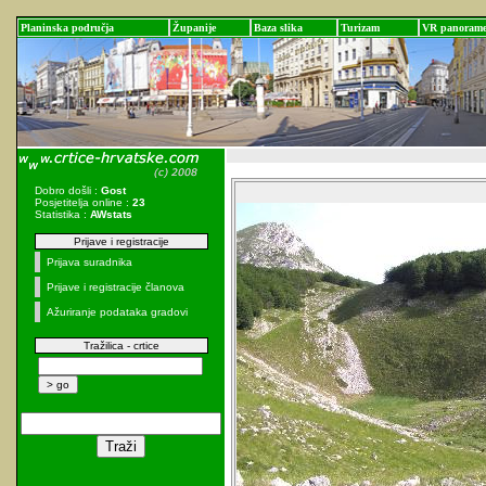
Planinska područja
Županije
Baza slika
Turizam
VR panoram
Dobro došli :
Gost
Posjetitelja online :
23
Statistika :
AWstats
Prijave i registracije
Prijava suradnika
Prijave i registracije članova
Ažuriranje podataka gradovi
Tražilica - crtice