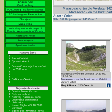
FORUM OFF
Grad Ludbreg
Marasovac-vršni dio Velebita (142
PD Ludbreg - službene stranice
Marasovac - on the burst part 
PD Ludbreg- na Facebook-u
Autor : Crtice
Eko vijesti
Sl.br: 369 Broj pregleda : 245 Com : 0
Mapa weba
Web shop mountain maps of
Croatia, Wanderkarte of Croatia
Restorani i hoteli
Auto kampovi
Apartmani i sobe
Najnoviji članci
Srednji Velebit
Sjeverni Velebit
Dramatično u snježnoj mećavi
na 2500 ndm
Marasovac-vršni dio Velebita (1420 m).
22.06.06.
Marasovac - on the burst part of Velebit.
Češka smrčkovica
Autor : Crtice
Broj klikova :
245
Com :
0
Najnovije destinacije
Omiska Dinara Kruzno
Biokovo - vrhovi
Križevci - Kalnik (pl. dom)
Ludbreška planinarska
obilaznica
Krma - Triglav 4/5.10.2008
Slovenija
Egeria put - Hrvatska - Iovia