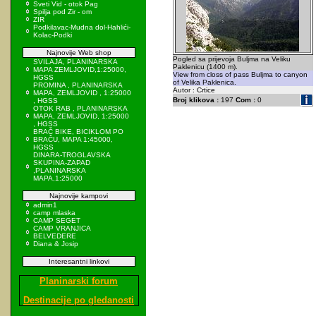
Sveti Vid - otok Pag
Spilja pod Zir - om
ZIR
Podkilavac-Mudna dol-Hahlići-
Kolac-Podki
Najnovije Web shop
Pogled sa prijevoja Buljma na Veliku
SVILAJA, PLANINARSKA
Paklenicu (1400 m).
MAPA ZEMLJOVID,1:25000,
View from closs of pass Buljma to canyon
HGSS
of Velika Paklenica.
PROMINA , PLANINARSKA
Autor : Crtice
MAPA, ZEMLJOVID , 1:25000
Broj klikova :
197
Com :
0
, HGSS
OTOK RAB , PLANINARSKA
MAPA, ZEMLJOVID, 1:25000
, HGSS
BRAČ BIKE, BICIKLOM PO
BRAČU, MAPA 1:45000,
HGSS
DINARA-TROGLAVSKA
SKUPINA-ZAPAD
,PLANINARSKA
MAPA,1:25000
Najnovije kampovi
admin1
camp mlaska
CAMP SEGET
CAMP VRANJICA
BELVEDERE
Diana & Josip
Interesantni linkovi
Planinarski forum
Destinacije po gledanosti