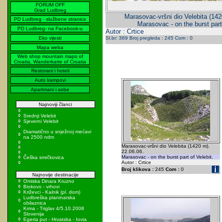
FORUM OFF
Grad Ludbreg
Marasovac-vršni dio Velebita (142
PD Ludbreg - službene stranice
Marasovac - on the burst part 
PD Ludbreg- na Facebook-u
Autor : Crtice
Eko vijesti
Sl.br: 369 Broj pregleda : 245 Com : 0
Mapa weba
Web shop mountain maps of
Croatia, Wanderkarte of Croatia
Restorani i hoteli
Auto kampovi
Apartmani i sobe
Najnoviji članci
Srednji Velebit
Sjeverni Velebit
Dramatično u snježnoj mećavi
na 2500 ndm
Marasovac-vršni dio Velebita (1420 m).
22.06.06.
Marasovac - on the burst part of Velebit.
Češka smrčkovica
Autor : Crtice
Broj klikova :
245
Com :
0
Najnovije destinacije
Omiska Dinara Kruzno
Biokovo - vrhovi
Križevci - Kalnik (pl. dom)
Ludbreška planinarska
obilaznica
Krma - Triglav 4/5.10.2008
Slovenija
Egeria put - Hrvatska - Iovia