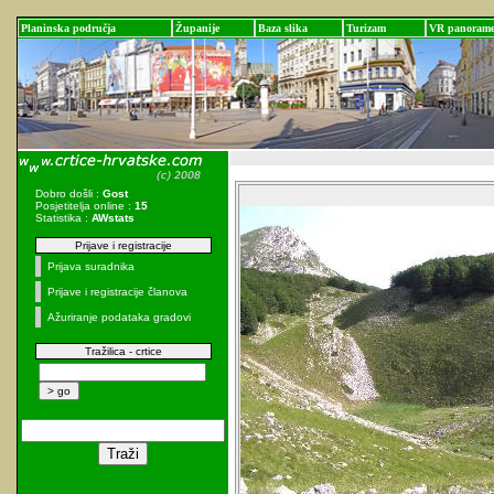
Planinska područja
Županije
Baza slika
Turizam
VR panoram
Dobro došli :
Gost
Posjetitelja online :
15
Statistika :
AWstats
Prijave i registracije
Prijava suradnika
Prijave i registracije članova
Ažuriranje podataka gradovi
Tražilica - crtice