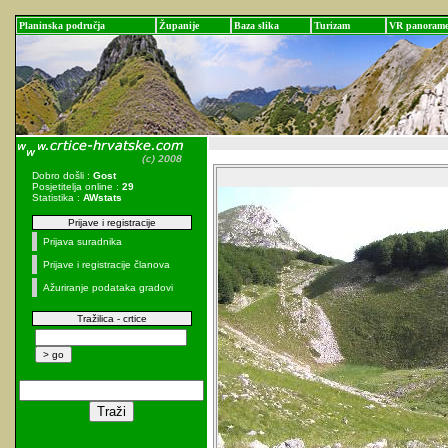
Planinska područja
Županije
Baza slika
Turizam
VR panoram
Dobro došli :
Gost
Posjetitelja online :
29
Statistika :
AWstats
Prijave i registracije
Prijava suradnika
Prijave i registracije članova
Ažuriranje podataka gradovi
Tražilica - crtice