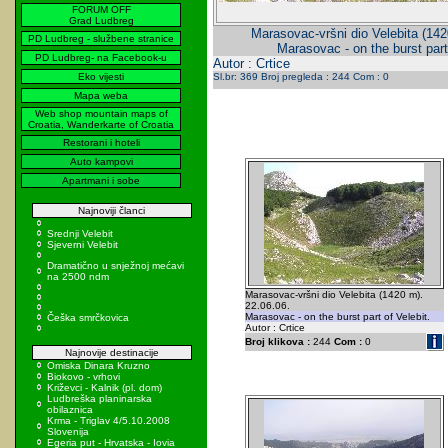
FORUM OFF
Grad Ludbreg
Marasovac-vršni dio Velebita (142
PD Ludbreg - službene stranice
Marasovac - on the burst part 
PD Ludbreg- na Facebook-u
Autor : Crtice
Eko vijesti
Sl.br: 369 Broj pregleda : 244 Com : 0
Mapa weba
Web shop mountain maps of
Croatia, Wanderkarte of Croatia
Restorani i hoteli
Auto kampovi
Apartmani i sobe
Najnoviji članci
Srednji Velebit
Sjeverni Velebit
Dramatično u snježnoj mećavi
na 2500 ndm
Marasovac-vršni dio Velebita (1420 m).
22.06.06.
Marasovac - on the burst part of Velebit.
Češka smrčkovica
Autor : Crtice
Broj klikova :
244
Com :
0
Najnovije destinacije
Omiska Dinara Kruzno
Biokovo - vrhovi
Križevci - Kalnik (pl. dom)
Ludbreška planinarska
obilaznica
Krma - Triglav 4/5.10.2008
Slovenija
Egeria put - Hrvatska - Iovia