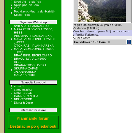
Sveti Vid - otok Pag
Spilja pod Zir - om
ZIR
Podkilavac-Mudna dol-Hahlići-
Kolac-Podki
Najnovije Web shop
Pogled sa prijevoja Buljma na Veliku
SVILAJA, PLANINARSKA
Paklenicu (1400 m).
MAPA ZEMLJOVID,1:25000,
View from closs of pass Buljma to canyon
HGSS
of Velika Paklenica.
PROMINA , PLANINARSKA
Autor : Crtice
MAPA, ZEMLJOVID , 1:25000
Broj klikova :
197
Com :
0
, HGSS
OTOK RAB , PLANINARSKA
MAPA, ZEMLJOVID, 1:25000
, HGSS
BRAČ BIKE, BICIKLOM PO
BRAČU, MAPA 1:45000,
HGSS
DINARA-TROGLAVSKA
SKUPINA-ZAPAD
,PLANINARSKA
MAPA,1:25000
Najnovije kampovi
admin1
camp mlaska
CAMP SEGET
CAMP VRANJICA
BELVEDERE
Diana & Josip
Interesantni linkovi
Planinarski forum
Destinacije po gledanosti