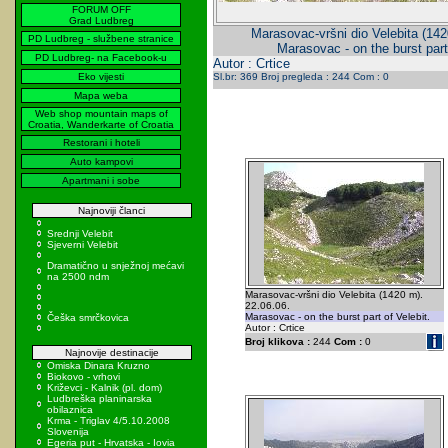
FORUM OFF
Grad Ludbreg
Marasovac-vršni dio Velebita (142
PD Ludbreg - službene stranice
Marasovac - on the burst part 
PD Ludbreg- na Facebook-u
Autor : Crtice
Eko vijesti
Sl.br: 369 Broj pregleda : 244 Com : 0
Mapa weba
Web shop mountain maps of
Croatia, Wanderkarte of Croatia
Restorani i hoteli
Auto kampovi
Apartmani i sobe
Najnoviji članci
Srednji Velebit
Sjeverni Velebit
Dramatično u snježnoj mećavi
na 2500 ndm
Marasovac-vršni dio Velebita (1420 m).
22.06.06.
Marasovac - on the burst part of Velebit.
Češka smrčkovica
Autor : Crtice
Broj klikova :
244
Com :
0
Najnovije destinacije
Omiska Dinara Kruzno
Biokovo - vrhovi
Križevci - Kalnik (pl. dom)
Ludbreška planinarska
obilaznica
Krma - Triglav 4/5.10.2008
Slovenija
Egeria put - Hrvatska - Iovia