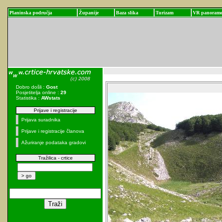
Planinska područja
Županije
Baza slika
Turizam
VR panoram
Dobro došli :
Gost
Posjetitelja online :
29
Statistika :
AWstats
Prijave i registracije
Prijava suradnika
Prijave i registracije članova
Ažuriranje podataka gradovi
Tražilica - crtice