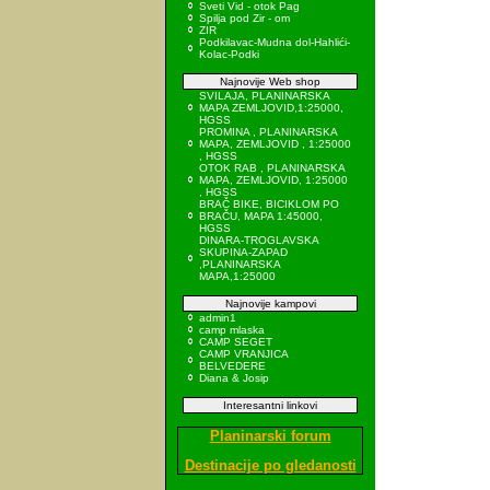
Sveti Vid - otok Pag
Spilja pod Zir - om
ZIR
Podkilavac-Mudna dol-Hahlići-
Kolac-Podki
Najnovije Web shop
SVILAJA, PLANINARSKA
MAPA ZEMLJOVID,1:25000,
HGSS
PROMINA , PLANINARSKA
MAPA, ZEMLJOVID , 1:25000
, HGSS
OTOK RAB , PLANINARSKA
MAPA, ZEMLJOVID, 1:25000
, HGSS
BRAČ BIKE, BICIKLOM PO
BRAČU, MAPA 1:45000,
HGSS
DINARA-TROGLAVSKA
SKUPINA-ZAPAD
,PLANINARSKA
MAPA,1:25000
Najnovije kampovi
admin1
camp mlaska
CAMP SEGET
CAMP VRANJICA
BELVEDERE
Diana & Josip
Interesantni linkovi
Planinarski forum
Destinacije po gledanosti