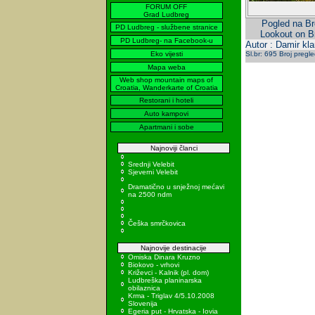
FORUM OFF
Grad Ludbreg
Pogled na Br
PD Ludbreg - službene stranice
Lookout on Br
PD Ludbreg- na Facebook-u
Autor : Damir kla
Eko vijesti
Sl.br: 695 Broj pregl
Mapa weba
Web shop mountain maps of
Croatia, Wanderkarte of Croatia
Restorani i hoteli
Auto kampovi
Apartmani i sobe
Najnoviji članci
Srednji Velebit
Sjeverni Velebit
Dramatično u snježnoj mećavi
na 2500 ndm
Češka smrčkovica
Najnovije destinacije
Omiska Dinara Kruzno
Biokovo - vrhovi
Križevci - Kalnik (pl. dom)
Ludbreška planinarska
obilaznica
Krma - Triglav 4/5.10.2008
Slovenija
Egeria put - Hrvatska - Iovia