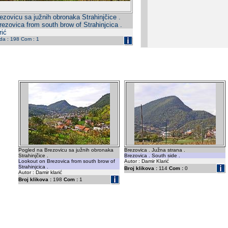
ezovicu sa južnih obronaka Strahinjčice .
ezovica from south brow of Strahinjcica .
rić
eda : 198 Com : 1
Pogled na Brezovicu sa južnih obronaka
Brezovica . Južna strana .
Strahinjčice .
Brezovica . South side .
Lookout on Brezovica from south brow of
Autor : Damir Klarić
Strahinjcica .
Broj klikova :
114
Com :
0
Autor : Damir klarić
Broj klikova :
198
Com :
1