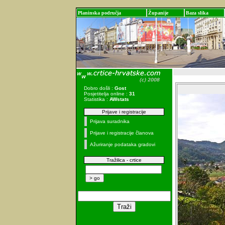
Planinska područja
Županije
Baza slika
Dobro došli :
Gost
Posjetitelja online :
31
Statistika :
AWstats
Prijave i registracije
Prijava suradnika
Prijave i registracije članova
Ažuriranje podataka gradovi
Tražilica - crtice