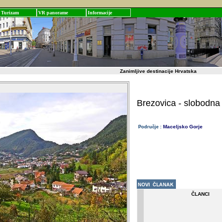
Turizam
VR panorame
Informacije
Zanimljive destinacije Hrvatska
Brezovica - slobodna g
Maceljsko Gorje
Područje :
ČLANCI