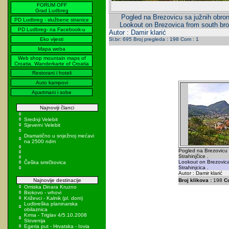
FORUM OFF
Grad Ludbreg
Pogled na Brezovicu sa južnih obron
PD Ludbreg - službene stranice
Lookout on Brezovica from south brow
PD Ludbreg- na Facebook-u
Autor : Damir klarić
Eko vijesti
Sl.br: 695 Broj pregleda : 198 Com : 1
Mapa weba
Web shop mountain maps of
Croatia, Wanderkarte of Croatia
Restorani i hoteli
Auto kampovi
Apartmani i sobe
Najnoviji članci
Srednji Velebit
Sjeverni Velebit
Dramatično u snježnoj mećavi
na 2500 ndm
Pogled na Brezovicu 
Strahinjčice .
Lookout on Brezovica
Češka smrčkovica
Strahinjcica .
Autor : Damir klarić
Najnovije destinacije
Broj klikova :
198
C
Omiska Dinara Kruzno
Biokovo - vrhovi
Križevci - Kalnik (pl. dom)
Ludbreška planinarska
obilaznica
Krma - Triglav 4/5.10.2008
Slovenija
Egeria put - Hrvatska - Iovia