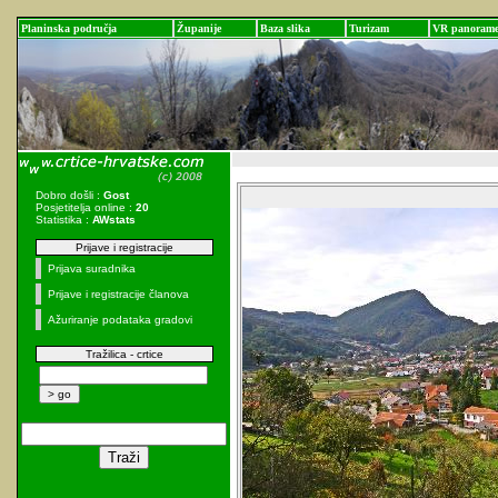
Planinska područja
Županije
Baza slika
Turizam
VR panoram
Dobro došli :
Gost
Posjetitelja online :
20
Statistika :
AWstats
Prijave i registracije
Prijava suradnika
Prijave i registracije članova
Ažuriranje podataka gradovi
Tražilica - crtice