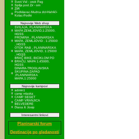
Sveti Vid - otok Pag
Spilja pod Zir - om
ZIR
Podkilavac-Mudna dol-Hahlići-
Kolac-Podki
Najnovije Web shop
SVILAJA, PLANINARSKA
MAPA ZEMLJOVID,1:25000,
HGSS
PROMINA , PLANINARSKA
MAPA, ZEMLJOVID , 1:25000
, HGSS
OTOK RAB , PLANINARSKA
MAPA, ZEMLJOVID, 1:25000
, HGSS
BRAČ BIKE, BICIKLOM PO
BRAČU, MAPA 1:45000,
HGSS
DINARA-TROGLAVSKA
SKUPINA-ZAPAD
,PLANINARSKA
MAPA,1:25000
Najnovije kampovi
admin1
camp mlaska
CAMP SEGET
CAMP VRANJICA
BELVEDERE
Diana & Josip
Interesantni linkovi
Planinarski forum
Destinacije po gledanosti