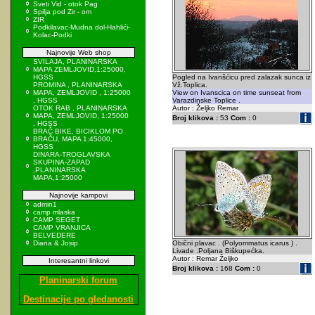
Sveti Vid - otok Pag
Spilja pod Zir - om
ZIR
Podkilavac-Mudna dol-Hahlići-
Kolac-Podki
Najnovije Web shop
SVILAJA, PLANINARSKA
MAPA ZEMLJOVID,1:25000,
HGSS
Pogled na Ivanšćicu pred zalazak sunca iz
PROMINA , PLANINARSKA
Vž.Toplica.
MAPA, ZEMLJOVID , 1:25000
View on Ivanscica on time sunseat from
, HGSS
Varazdinske Toplice .
OTOK RAB , PLANINARSKA
Autor : Željko Remar
MAPA, ZEMLJOVID, 1:25000
Broj klikova :
53
Com :
0
, HGSS
BRAČ BIKE, BICIKLOM PO
BRAČU, MAPA 1:45000,
HGSS
DINARA-TROGLAVSKA
SKUPINA-ZAPAD
,PLANINARSKA
MAPA,1:25000
Najnovije kampovi
admin1
camp mlaska
CAMP SEGET
CAMP VRANJICA
BELVEDERE
Diana & Josip
Obični plavac . (Polyommatus icarus ) .
Livade .Poljana Biškupećka.
Autor : Remar Željko
Interesantni linkovi
Broj klikova :
168
Com :
0
Planinarski forum
Destinacije po gledanosti