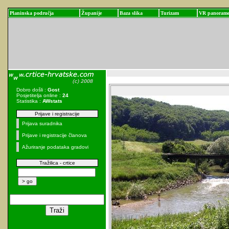
Planinska područja
Županije
Baza slika
Turizam
VR panoram
Dobro došli :
Gost
Posjetitelja online :
24
Statistika :
AWstats
Prijave i registracije
Prijava suradnika
Prijave i registracije članova
Ažuriranje podataka gradovi
Tražilica - crtice