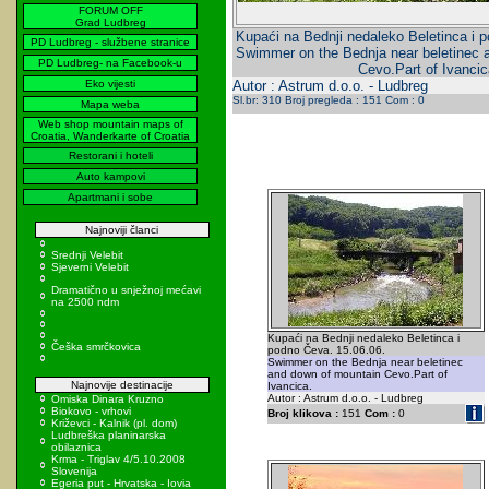
FORUM OFF
Grad Ludbreg
Kupaći na Bednji nedaleko Beletinca i 
PD Ludbreg - službene stranice
Swimmer on the Bednja near beletinec 
PD Ludbreg- na Facebook-u
Cevo.Part of Ivancic
Eko vijesti
Autor : Astrum d.o.o. - Ludbreg
Sl.br: 310 Broj pregleda : 151 Com : 0
Mapa weba
Web shop mountain maps of
Croatia, Wanderkarte of Croatia
Restorani i hoteli
Auto kampovi
Apartmani i sobe
Najnoviji članci
Srednji Velebit
Sjeverni Velebit
Dramatično u snježnoj mećavi
na 2500 ndm
Kupaći na Bednji nedaleko Beletinca i
Češka smrčkovica
podno Čeva. 15.06.06.
Swimmer on the Bednja near beletinec
and down of mountain Cevo.Part of
Najnovije destinacije
Ivancica.
Autor : Astrum d.o.o. - Ludbreg
Omiska Dinara Kruzno
Biokovo - vrhovi
Broj klikova :
151
Com :
0
Križevci - Kalnik (pl. dom)
Ludbreška planinarska
obilaznica
Krma - Triglav 4/5.10.2008
Slovenija
Egeria put - Hrvatska - Iovia