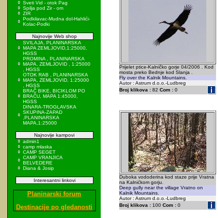
Sveti Vid - otok Pag
Spilja pod Zir - om
ZIR
Podkilavac-Mudna dol-Hahlići-
Kolac-Podki
Najnovije Web shop
SVILAJA, PLANINARSKA
MAPA ZEMLJOVID,1:25000,
HGSS
PROMINA , PLANINARSKA
MAPA, ZEMLJOVID , 1:25000
Prijelet ptice-Kalničko gorje 04/2006 . Kod
, HGSS
mosta preko Bednje kod Slanja .
OTOK RAB , PLANINARSKA
Fly over the Kalnik Mountains.
MAPA, ZEMLJOVID, 1:25000
Autor : Astrum d.o.o.-Ludbreg
, HGSS
Broj klikova :
82
Com :
0
BRAČ BIKE, BICIKLOM PO
BRAČU, MAPA 1:45000,
HGSS
DINARA-TROGLAVSKA
SKUPINA-ZAPAD
,PLANINARSKA
MAPA,1:25000
Najnovije kampovi
admin1
camp mlaska
CAMP SEGET
CAMP VRANJICA
BELVEDERE
Diana & Josip
Duboka vododerina kod staze prije Vratna
Interesantni linkovi
na Kalnićkom gorju.
Deep gully near the village Vratno on
Planinarski forum
Kalnik Mountains.
Autor : Astrum d.o.o.-Ludbreg
Broj klikova :
100
Com :
0
Destinacije po gledanosti