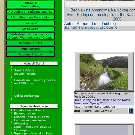
FORUM OFF
Grad Ludbreg
Bednja - na obroncima Kalničkog gorj
PD Ludbreg - službene stranice
River Bednja on the slope's of the Kal
PD Ludbreg- na Facebook-u
2006 .
Eko vijesti
Autor : Astrum d.o.o.-Ludbreg
Sl.br: 107 Broj pregleda : 189 Com : 0
Mapa weba
Web shop mountain maps of
Croatia, Wanderkarte of Croatia
Restorani i hoteli
Auto kampovi
Apartmani i sobe
Najnoviji članci
Srednji Velebit
Sjeverni Velebit
Dramatično u snježnoj mećavi
na 2500 ndm
Bednja - na obroncima Kalničkog gorja.
Češka smrčkovica
Proljeće 2006 .
River Bednja on the slope's of the Kalnik
Mountains. Spring 2006 .
Najnovije destinacije
Autor : Astrum d.o.o.-Ludbreg
Omiska Dinara Kruzno
Broj klikova :
189
Com :
0
Biokovo - vrhovi
Križevci - Kalnik (pl. dom)
Ludbreška planinarska
obilaznica
Krma - Triglav 4/5.10.2008
Slovenija
Egeria put - Hrvatska - Iovia