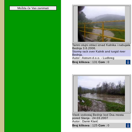
Možda će Vas zanimati
Tamni olujni oblaci iznad Kalnika i nabujala
Bednja 3.6.2006.
Stormy rack over Kalnik and turgid river
Bednja.
Autor : Astrum d.o.o. - Ludbreg
Broj klikova :
131
Com :
0
Visok vodostaj Bednje kod Dva mosta
pored Slanja . 24.03.2007
Autor : Damir Klarić
Broj klikova :
125
Com :
0