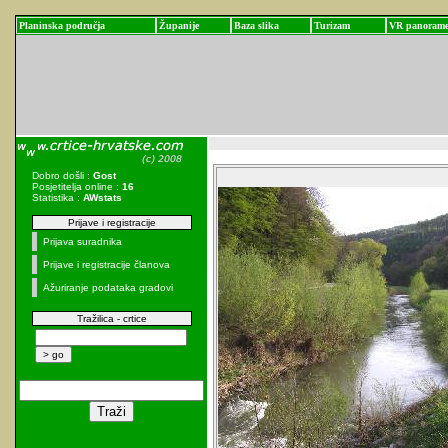
Planinska područja
Županije
Baza slika
Turizam
VR panoram
Dobro došli :
Gost
Posjetitelja online :
16
Statistika :
AWstats
Prijave i registracije
Prijava suradnika
Prijave i registracije članova
Ažuriranje podataka gradovi
Tražilica - crtice