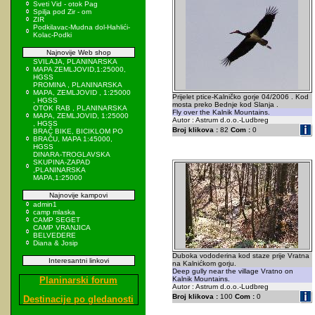
Sveti Vid - otok Pag
Spilja pod Zir - om
ZIR
Podkilavac-Mudna dol-Hahlići-
Kolac-Podki
Najnovije Web shop
SVILAJA, PLANINARSKA
MAPA ZEMLJOVID,1:25000,
HGSS
PROMINA , PLANINARSKA
MAPA, ZEMLJOVID , 1:25000
Prijelet ptice-Kalničko gorje 04/2006 . Kod
, HGSS
mosta preko Bednje kod Slanja .
OTOK RAB , PLANINARSKA
Fly over the Kalnik Mountains.
MAPA, ZEMLJOVID, 1:25000
Autor : Astrum d.o.o.-Ludbreg
, HGSS
Broj klikova :
82
Com :
0
BRAČ BIKE, BICIKLOM PO
BRAČU, MAPA 1:45000,
HGSS
DINARA-TROGLAVSKA
SKUPINA-ZAPAD
,PLANINARSKA
MAPA,1:25000
Najnovije kampovi
admin1
camp mlaska
CAMP SEGET
CAMP VRANJICA
BELVEDERE
Diana & Josip
Duboka vododerina kod staze prije Vratna
Interesantni linkovi
na Kalnićkom gorju.
Deep gully near the village Vratno on
Planinarski forum
Kalnik Mountains.
Autor : Astrum d.o.o.-Ludbreg
Broj klikova :
100
Com :
0
Destinacije po gledanosti