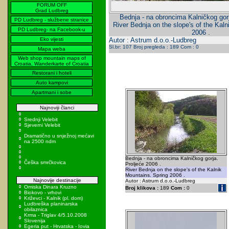
FORUM OFF
Grad Ludbreg
Bednja - na obroncima Kalničkog gorj
PD Ludbreg - službene stranice
River Bednja on the slope's of the Kal
PD Ludbreg- na Facebook-u
2006 .
Eko vijesti
Autor : Astrum d.o.o.-Ludbreg
Sl.br: 107 Broj pregleda : 189 Com : 0
Mapa weba
Web shop mountain maps of
Croatia, Wanderkarte of Croatia
Restorani i hoteli
Auto kampovi
Apartmani i sobe
Najnoviji članci
Srednji Velebit
Sjeverni Velebit
Dramatično u snježnoj mećavi
na 2500 ndm
Bednja - na obroncima Kalničkog gorja.
Češka smrčkovica
Proljeće 2006 .
River Bednja on the slope's of the Kalnik
Mountains. Spring 2006 .
Najnovije destinacije
Autor : Astrum d.o.o.-Ludbreg
Omiska Dinara Kruzno
Broj klikova :
189
Com :
0
Biokovo - vrhovi
Križevci - Kalnik (pl. dom)
Ludbreška planinarska
obilaznica
Krma - Triglav 4/5.10.2008
Slovenija
Egeria put - Hrvatska - Iovia