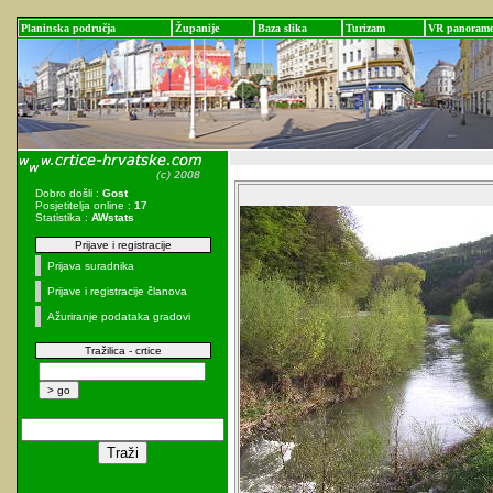
Planinska područja
Županije
Baza slika
Turizam
VR panoram
Dobro došli :
Gost
Posjetitelja online :
17
Statistika :
AWstats
Prijave i registracije
Prijava suradnika
Prijave i registracije članova
Ažuriranje podataka gradovi
Tražilica - crtice