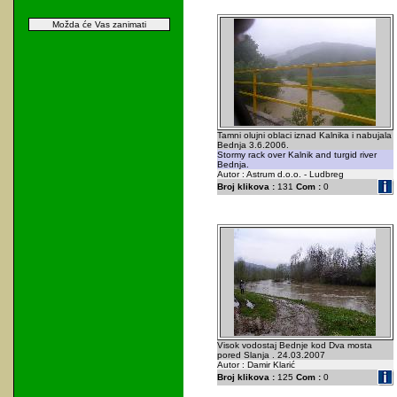
Možda će Vas zanimati
Tamni olujni oblaci iznad Kalnika i nabujala
Bednja 3.6.2006.
Stormy rack over Kalnik and turgid river
Bednja.
Autor : Astrum d.o.o. - Ludbreg
Broj klikova :
131
Com :
0
Visok vodostaj Bednje kod Dva mosta
pored Slanja . 24.03.2007
Autor : Damir Klarić
Broj klikova :
125
Com :
0