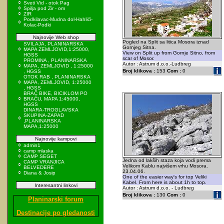
Sveti Vid - otok Pag
Spilja pod Zir - om
ZIR
Podkilavac-Mudna dol-Hahlići-
Kolac-Podki
Najnovije Web shop
Pogled na Split sa litica Mosora iznad
SVILAJA, PLANINARSKA
Gornjeg Sitna.
MAPA ZEMLJOVID,1:25000,
View on Split up from Gornje Sitno, from
HGSS
scar of Mosor.
PROMINA , PLANINARSKA
Autor : Astrum d.o.o.-Ludbreg
MAPA, ZEMLJOVID , 1:25000
Broj klikova :
153
Com :
0
, HGSS
OTOK RAB , PLANINARSKA
MAPA, ZEMLJOVID, 1:25000
, HGSS
BRAČ BIKE, BICIKLOM PO
BRAČU, MAPA 1:45000,
HGSS
DINARA-TROGLAVSKA
SKUPINA-ZAPAD
,PLANINARSKA
MAPA,1:25000
Najnovije kampovi
admin1
camp mlaska
CAMP SEGET
Jedna od lakših staza koja vodi prema
CAMP VRANJICA
Velikom Kablu najvišem vrhu Mosora.
BELVEDERE
23.04.06.
Diana & Josip
One of the easier way's for top Veliki
Kabel. From here is about 1h to top.
Interesantni linkovi
Autor : Astrum d.o.o. - Ludbreg
Broj klikova :
130
Com :
0
Planinarski forum
Destinacije po gledanosti