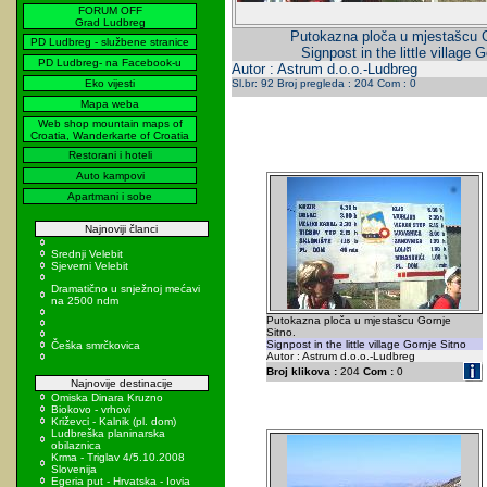
FORUM OFF
Grad Ludbreg
Putokazna ploča u mjestašcu G
PD Ludbreg - službene stranice
Signpost in the little village 
PD Ludbreg- na Facebook-u
Autor : Astrum d.o.o.-Ludbreg
Eko vijesti
Sl.br: 92 Broj pregleda : 204 Com : 0
Mapa weba
Web shop mountain maps of
Croatia, Wanderkarte of Croatia
Restorani i hoteli
Auto kampovi
Apartmani i sobe
Najnoviji članci
Srednji Velebit
Sjeverni Velebit
Dramatično u snježnoj mećavi
na 2500 ndm
Putokazna ploča u mjestašcu Gornje
Sitno.
Signpost in the little village Gornje Sitno
Češka smrčkovica
Autor : Astrum d.o.o.-Ludbreg
Broj klikova :
204
Com :
0
Najnovije destinacije
Omiska Dinara Kruzno
Biokovo - vrhovi
Križevci - Kalnik (pl. dom)
Ludbreška planinarska
obilaznica
Krma - Triglav 4/5.10.2008
Slovenija
Egeria put - Hrvatska - Iovia