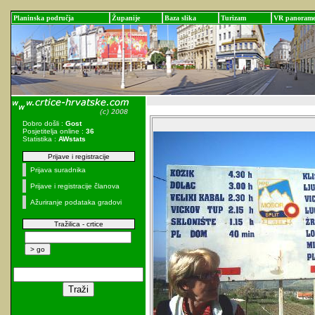
Planinska područja
Županije
Baza slika
Turizam
VR panoram
Dobro došli :
Gost
Posjetitelja online :
36
Statistika :
AWstats
Prijave i registracije
Prijava suradnika
Prijave i registracije članova
Ažuriranje podataka gradovi
Tražilica - crtice