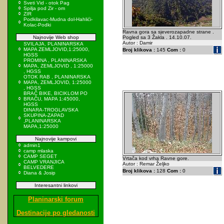
Sveti Vid - otok Pag
Spilja pod Zir - om
ZIR
Podkilavac-Mudna dol-Hahlići-
Kolac-Podki
Ravna gora sa sjeverozapadne strane .
Najnovije Web shop
Pogled sa 3 Žakla . 14.10.07.
Autor : Damir
SVILAJA, PLANINARSKA
MAPA ZEMLJOVID,1:25000,
Broj klikova :
145
Com :
0
HGSS
PROMINA , PLANINARSKA
MAPA, ZEMLJOVID , 1:25000
, HGSS
OTOK RAB , PLANINARSKA
MAPA, ZEMLJOVID, 1:25000
, HGSS
BRAČ BIKE, BICIKLOM PO
BRAČU, MAPA 1:45000,
HGSS
DINARA-TROGLAVSKA
SKUPINA-ZAPAD
,PLANINARSKA
MAPA,1:25000
Najnovije kampovi
admin1
camp mlaska
CAMP SEGET
Vrtača kod vrha Ravne gore.
CAMP VRANJICA
Autor : Remar Željko
BELVEDERE
Broj klikova :
128
Com :
0
Diana & Josip
Interesantni linkovi
Planinarski forum
Destinacije po gledanosti