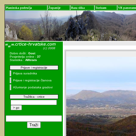
Planinska područja
Županije
Baza slika
Turizam
VR panoram
Dobro došli :
Gost
Posjetitelja online :
37
Statistika :
AWstats
Prijave i registracije
Prijava suradnika
Prijave i registracije članova
Ažuriranje podataka gradovi
Tražilica - crtice