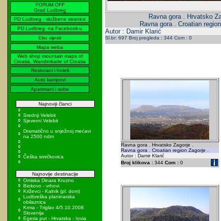
FORUM OFF
Grad Ludbreg
Ravna gora . Hrvatsko Za
PD Ludbreg - službene stranice
Ravna gora . Croatian region
PD Ludbreg- na Facebook-u
Autor : Damir Klarić
Eko vijesti
Sl.br: 697 Broj pregleda : 344 Com : 0
Mapa weba
Web shop mountain maps of
Croatia, Wanderkarte of Croatia
Restorani i hoteli
Auto kampovi
Apartmani i sobe
Najnoviji članci
Srednji Velebit
Sjeverni Velebit
Dramatično u snježnoj mećavi
na 2500 ndm
Ravna gora . Hrvatsko Zagorje .
Ravna gora . Croatian region Zagorje .
Autor : Damir Klarić
Češka smrčkovica
Broj klikova :
344
Com :
0
Najnovije destinacije
Omiska Dinara Kruzno
Biokovo - vrhovi
Križevci - Kalnik (pl. dom)
Ludbreška planinarska
obilaznica
Krma - Triglav 4/5.10.2008
Slovenija
Egeria put - Hrvatska - Iovia