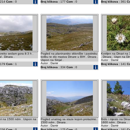
214
Com :
0
Broj klikova :
177
Com :
0
Broj klikova :
361
C
preko sedam gora ili 3 h .
Pogled na planinarsko sklonište i pastirsku
Kotrljen na Dinari na
l . Dinara .
kolibu te dio masiva Dinare u BIH . Dinara .
. Dinara . Uspn na Di
Uspon na Sinjal .
Autor : Damir
Autor : Damir
179
Com :
1
Broj klikova :
141
C
Broj klikova :
334
Com :
0
ari na 1500 ndm . Uspon na
Pogled unatrag sa staze kojom prolazimo.
Brdo i mjesto na Dina
1500 ndm . Dinara .
1600 ndm . Dinara .
Autor : Damir
Autor : Damir
236
Com :
0
Broj klikova :
175
Com :
0
Broj klikova :
161
C