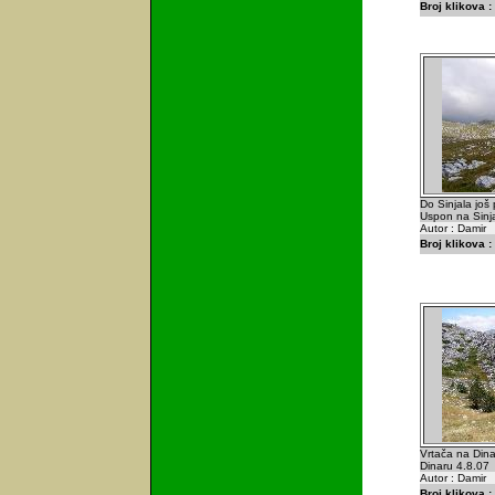
Broj klikova :
Do Sinjala još 
Uspon na Sinja
Autor : Damir
Broj klikova :
Vrtača na Din
Dinaru 4.8.07
Autor : Damir
Broj klikova :