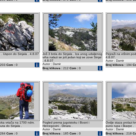
a . Uspon do Sinjala . 4.8.07
Još 3 brda do Sinjala . Iza unog udaljenog
Pejzaži na vršnim pod
vrha nalazi se još jedan koji se zove Sinjal
4.8.07.
. 4.8.07
Autor : Damir
Autor : Damir
203
Com :
0
Broj klikova :
194
C
Broj klikova :
212
Com :
0
oka vrtača na 1700 ndm.
Pogled prema jugoistoku i Bosni i
Ovdje staza prolazi k
uta do Sinjala .
Hercegovini . Dinara .
puno rupa i škarpe .
Autor : Damir
Autor : Damir
284
Com :
0
Broj klikova :
185
Com :
0
Broj klikova :
218
C