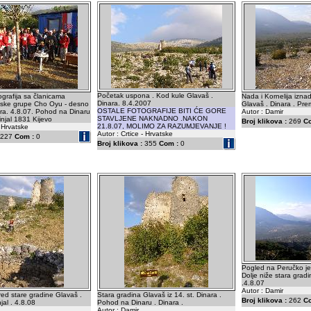
Početak uspona . Kod kule Glavaš .
ografija sa članicama
Nada i Kornelija izna
Dinara. 8.4.2007
nske grupe Cho Oyu - desno
Glavaš . Dinara . Pre
OSTALE FOTOGRAFIJE BITI ĆE GORE
ara. 4.8.07. Pohod na Dinaru
Autor : Damir
STAVLJENE NAKNADNO .NAKON
njal 1831 Kijevo
Broj klikova :
269
C
21.8.07, MOLIMO ZA RAZUMJEVANJE !
- Hrvatske
Autor : Crtice - Hrvatske
227
Com :
0
Broj klikova :
355
Com :
0
Pogled na Peručko je
Dolje niže stara grad
.4.8.07
Autor : Damir
red stare gradine Glavaš .
Stara gradina Glavaš iz 14. st. Dinara .
Broj klikova :
262
C
jal . 4.8.08
Pohod na Dinaru . Dinara .
Autor : Damir