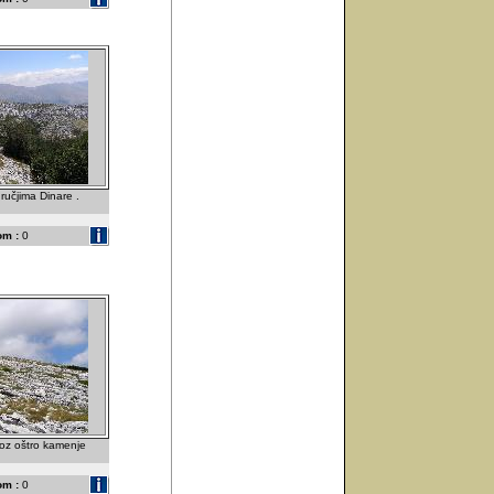
ručjima Dinare .
om :
0
roz oštro kamenje
om :
0