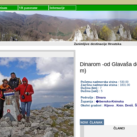
rizam
VR panorame
Informacije
Zanimljive destinacije Hrvatska
Dinarom -od Glavaša do
m)
Početna nadmorska visina :
530.00
Završna nadmorska visina :
1831.00
Dužina (km) :
7
Dužina (sati) :
5
Dinara
Područje :
�ibensko-Kninska
Županija :
Kijevo
Knin
Drniš
Š
Okolni gradovi :
,
,
,
ČLANCI