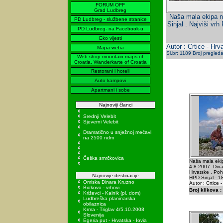
FORUM OFF
Grad Ludbreg
Naša mala ekipa na
PD Ludbreg - službene stranice
Sinjal . Najviši vr
PD Ludbreg- na Facebook-u
Eko vijesti
Autor : Crtice - Hrv
Mapa weba
Sl.br: 1189 Broj pregled
Web shop mountain maps of
Croatia, Wanderkarte of Croatia
Restorani i hoteli
Auto kampovi
Apartmani i sobe
Najnoviji članci
Srednji Velebit
Sjeverni Velebit
Dramatično u snježnoj mećavi
na 2500 ndm
Češka smrčkovica
Naša mala ekip
4.8.2007. Dinar
Hrvatske . Poh
Najnovije destinacije
HPD Sinjal - 1
Omiska Dinara Kruzno
Autor : Crtice 
Biokovo - vrhovi
Broj klikova :
Križevci - Kalnik (pl. dom)
Ludbreška planinarska
obilaznica
Krma - Triglav 4/5.10.2008
Slovenija
Egeria put - Hrvatska - Iovia