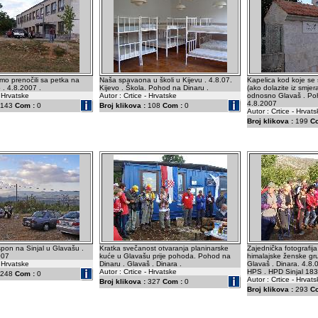
smo prenočili sa petka na
Naša spavaona u školi u Kijevu . 4.8.07.
Kapelica kod koje se s
 . 4.8.2007 .
Kijevo . Škola. Pohod na Dinaru .
(ako dolazite iz smje
- Hrvatske
Autor : Crtice - Hrvatske
odnosno Glavaš . Poh
4.8.2007
143
Com :
0
Broj klikova :
108
Com :
0
Autor : Crtice - Hrvat
Broj klikova :
199
C
pon na Sinjal u Glavašu .
Kratka svečanost otvaranja planinarske
Zajednička fotografij
007
kuće u Glavašu prije pohoda. Pohod na
himalajske ženske gru
- Hrvatske
Dinaru . Glavaš . Dinara .
Glavaš . Dinara. 4.8.
Autor : Crtice - Hrvatske
HPS . HPD Sinjal 183
248
Com :
0
Autor : Crtice - Hrvat
Broj klikova :
327
Com :
0
Broj klikova :
293
C