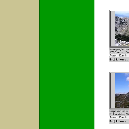
Puni pogled na
1700 ndm . Din
Autor : Damir
Broj klikova :
Napokon se u da
R. Hrvatskoj S
Autor : Damir
Broj klikova :