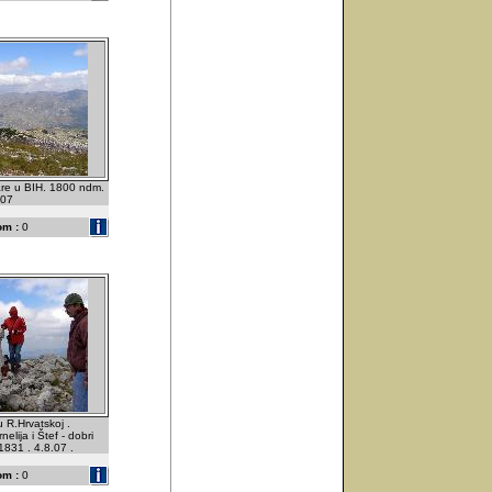
re u BIH. 1800 ndm.
.07
om :
0
u R.Hrvatskoj .
elija i Štef - dobri
 1831 . 4.8.07 .
om :
0