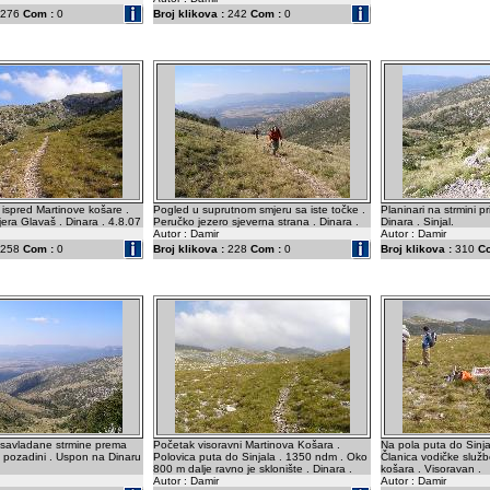
276
Com :
0
Broj klikova :
242
Com :
0
 ispred Martinove košare .
Pogled u suprutnom smjeru sa iste točke .
Planinari na strmini p
jera Glavaš . Dinara . 4.8.07
Peručko jezero sjeverna strana . Dinara .
Dinara . Sinjal.
Autor : Damir
Autor : Damir
258
Com :
0
Broj klikova :
228
Com :
0
Broj klikova :
310
C
savladane strmine prema
Početak visoravni Martinova Košara .
Na pola puta do Sinj
 u pozadini . Uspon na Dinaru
Polovica puta do Sinjala . 1350 ndm . Oko
Članica vodičke služ
800 m dalje ravno je sklonište . Dinara .
košara . Visoravan .
Autor : Damir
Autor : Damir