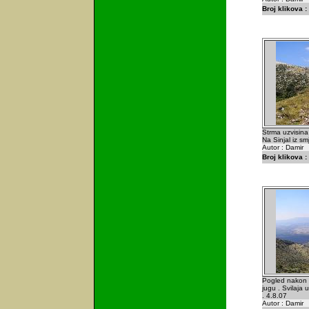
Broj klikova :
Strma uzvisina
Na Sinjal iz sm
Autor : Damir
Broj klikova :
Pogled nakon 
jugu . Svilaja
. 4.8.07
Autor : Damir