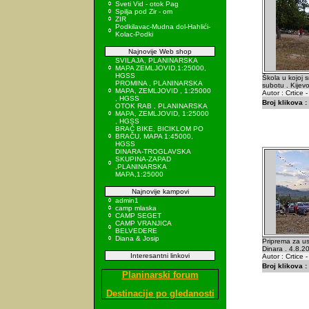
Sveti Vid - otok Pag
Spilja pod Zir - om
ZIR
Podkilavac-Mudna dol-Hahlići-
Kolac-Podki
Najnovije Web shop
SVILAJA, PLANINARSKA
MAPA ZEMLJOVID,1:25000,
HGSS
Škola u kojoj 
PROMINA , PLANINARSKA
subotu . Kijevo
MAPA, ZEMLJOVID , 1:25000
Autor : Crtice 
, HGSS
Broj klikova :
OTOK RAB , PLANINARSKA
MAPA, ZEMLJOVID, 1:25000
, HGSS
BRAČ BIKE, BICIKLOM PO
BRAČU, MAPA 1:45000,
HGSS
DINARA-TROGLAVSKA
SKUPINA-ZAPAD
,PLANINARSKA
MAPA,1:25000
Najnovije kampovi
admin1
camp mlaska
CAMP SEGET
CAMP VRANJICA
BELVEDERE
Diana & Josip
Priprema za us
Dinara . 4.8.2
Interesantni linkovi
Autor : Crtice 
Broj klikova :
Planinarski forum
Destinacije po gledanosti