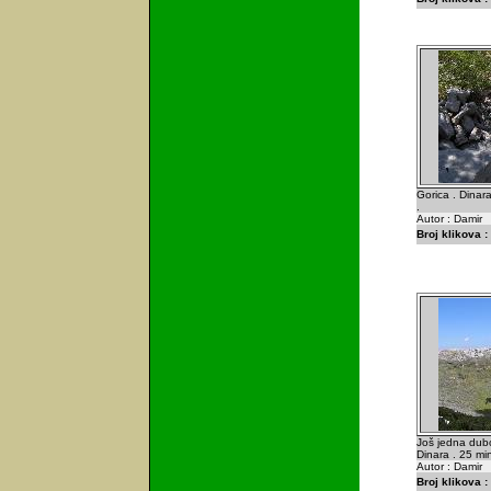
Gorica . Dinar
.
Autor : Damir
Broj klikova :
Još jedna dub
Dinara . 25 min
Autor : Damir
Broj klikova :