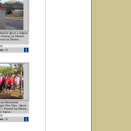
kreče lijevo u Kijevu
ra Knina) za Dinaru
od na Dinaru .
ske
om :
0
a sa članicama
pe Cho Oyu - lijevo .
07. Pohod na Dinaru .
1 Kijevo
ske
om :
0