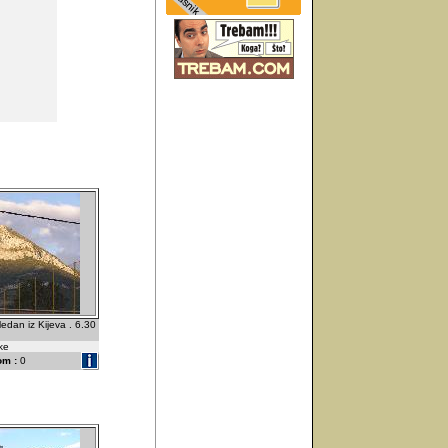
edan iz Kijeva . 6.30
ske
om :
0