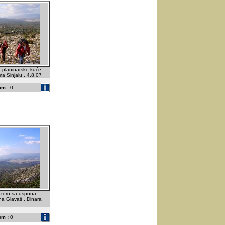
d planinarske kuće
ma Sinjalu . 4.8.07
om :
0
zero sa uspona.
ina Glavaš . Dinara
om :
0