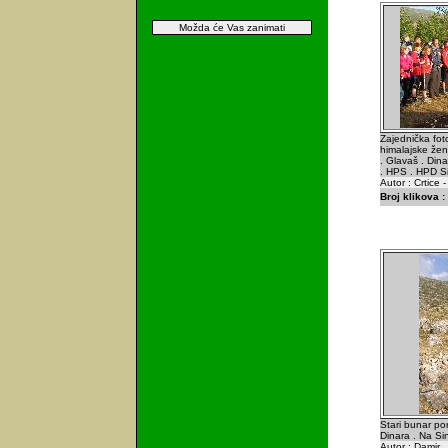
Možda će Vas zanimati
Zajednička fot
himalajske že
. Glavaš . Din
. HPS . HPD Si
Autor : Crtice 
Broj klikova :
Stari bunar po
Dinara . Na Sin
Autor : Damir