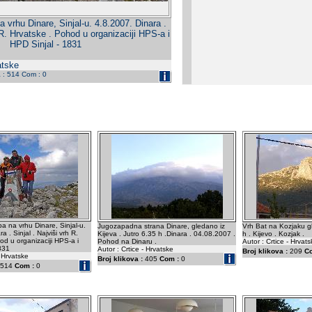
 vrhu Dinare, Sinjal-u. 4.8.2007. Dinara .
h R. Hrvatske . Pohod u organizaciji HPS-a i
HPD Sinjal - 1831
atske
a : 514 Com : 0
a na vrhu Dinare, Sinjal-u.
Jugozapadna strana Dinare, gledano iz
Vrh Bat na Kozjaku gl
a . Sinjal . Najviši vrh R.
Kijeva . Jutro 6.35 h .Dinara . 04.08.2007 .
h . Kijevo . Kozjak .
od u organizaciji HPS-a i
Pohod na Dinaru .
Autor : Crtice - Hrvat
831
Autor : Crtice - Hrvatske
Broj klikova :
209
C
- Hrvatske
Broj klikova :
405
Com :
0
514
Com :
0