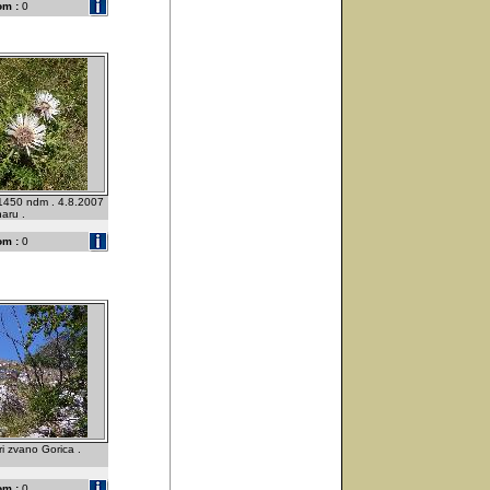
om :
0
 1450 ndm . 4.8.2007
naru .
om :
0
ri zvano Gorica .
om :
0