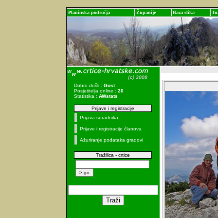
Planinska područja
Županije
Baza slika
Tu
Dobro došli :
Gost
Posjetitelja online :
20
Statistika :
AWstats
Prijave i registracije
Prijava suradnika
Prijave i registracije članova
Ažuriranje podataka gradovi
Tražilica - crtice