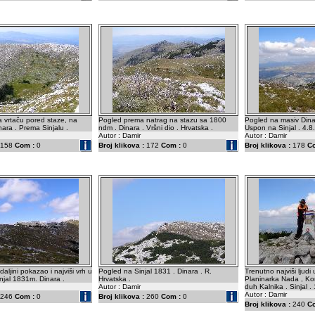
 vrtaču pored staze, na
Pogled prema natrag na stazu sa 1800
Pogled na masiv Dina
ara . Prema Sinjalu .
ndm . Dinara . Vršni dio . Hrvatska .
Uspon na Sinjal . 4.8
Autor : Damir
Autor : Damir
158
Com :
0
Broj klikova :
172
Com :
0
Broj klikova :
178
C
ljini pokazao i najviši vrh u
Pogled na Sinjal 1831 . Dinara . R.
Trenutno najviši ljudi 
injal 1831m. Dinara .
Hrvatska .
Planinarka Nada , Korn
Autor : Damir
duh Kalnika . Sinjal .
Autor : Damir
246
Com :
0
Broj klikova :
260
Com :
0
Broj klikova :
240
C