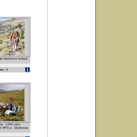
rije Martinove košare .
om :
0
ala . 1350 ndm.
be HPS-a . Martinova