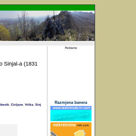
Reklame
 Sinjal-a (1831
Razmjena banera
ibenik
Civljane
Vrlika
Sinj
,
,
,