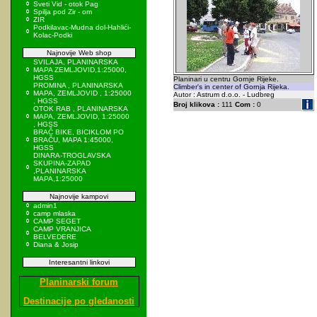
Sveti Vid - otok Pag
Spilja pod Zir - om
ZIR
Podkilavac-Mudna dol-Hahlići-
Kolac-Podki
Najnovije Web shop
SVILAJA, PLANINARSKA
MAPA ZEMLJOVID,1:25000,
HGSS
Planinari u centru Gornje Rijeke.
PROMINA , PLANINARSKA
Climber's in center of Gornja Rijeka.
MAPA, ZEMLJOVID , 1:25000
Autor : Astrum d.o.o. - Ludbreg
, HGSS
Broj klikova :
111
Com :
0
OTOK RAB , PLANINARSKA
MAPA, ZEMLJOVID, 1:25000
, HGSS
BRAČ BIKE, BICIKLOM PO
BRAČU, MAPA 1:45000,
HGSS
DINARA-TROGLAVSKA
SKUPINA-ZAPAD
,PLANINARSKA
MAPA,1:25000
Najnovije kampovi
admin1
camp mlaska
CAMP SEGET
CAMP VRANJICA
BELVEDERE
Diana & Josip
Interesantni linkovi
Planinarski forum
Destinacije po gledanosti