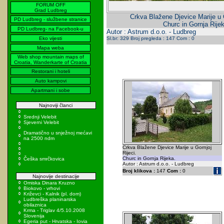
FORUM OFF
Grad Ludbreg
Crkva Blažene Djevice Marije u G
PD Ludbreg - službene stranice
Churc in Gornja Rije
PD Ludbreg- na Facebook-u
Autor : Astrum d.o.o. - Ludbreg
Eko vijesti
Sl.br: 329 Broj pregleda : 147 Com : 0
Mapa weba
Web shop mountain maps of
Croatia, Wanderkarte of Croatia
Restorani i hoteli
Auto kampovi
Apartmani i sobe
Najnoviji članci
Srednji Velebit
Sjeverni Velebit
Dramatično u snježnoj mećavi
na 2500 ndm
Crkva Blažene Djevice Marije u Gornjoj
Rijeci.
Churc in Gornja Rijeka.
Češka smrčkovica
Autor : Astrum d.o.o. - Ludbreg
Broj klikova :
147
Com :
0
Najnovije destinacije
Omiska Dinara Kruzno
Biokovo - vrhovi
Križevci - Kalnik (pl. dom)
Ludbreška planinarska
obilaznica
Krma - Triglav 4/5.10.2008
Slovenija
Egeria put - Hrvatska - Iovia