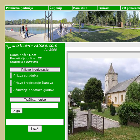
Planinska područja
Županije
Baza slika
Turizam
VR panoram
Dobro došli :
Gost
Posjetitelja online :
22
Statistika :
AWstats
Prijave i registracije
Prijava suradnika
Prijave i registracije članova
Ažuriranje podataka gradovi
Tražilica - crtice