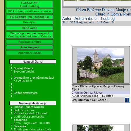
FORUM OFF
Grad Ludbreg
Crkva Blažene Djevice Marije u G
PD Ludbreg - službene stranice
Churc in Gornja Rije
PD Ludbreg- na Facebook-u
Autor : Astrum d.o.o. - Ludbreg
Eko vijesti
Sl.br: 329 Broj pregleda : 147 Com : 0
Mapa weba
Web shop mountain maps of
Croatia, Wanderkarte of Croatia
Restorani i hoteli
Auto kampovi
Apartmani i sobe
Najnoviji članci
Srednji Velebit
Sjeverni Velebit
Dramatično u snježnoj mećavi
na 2500 ndm
Crkva Blažene Djevice Marije u Gornjoj
Rijeci.
Churc in Gornja Rijeka.
Češka smrčkovica
Autor : Astrum d.o.o. - Ludbreg
Broj klikova :
147
Com :
0
Najnovije destinacije
Omiska Dinara Kruzno
Biokovo - vrhovi
Križevci - Kalnik (pl. dom)
Ludbreška planinarska
obilaznica
Krma - Triglav 4/5.10.2008
Slovenija
Egeria put - Hrvatska - Iovia