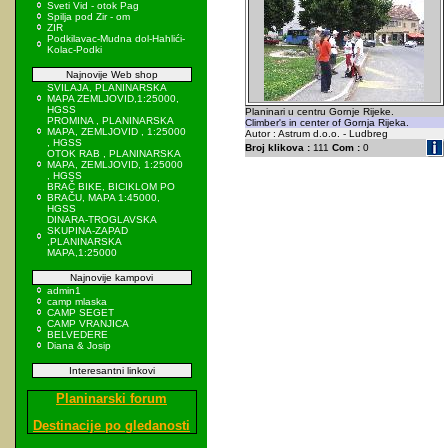
Sveti Vid - otok Pag
Spilja pod Zir - om
ZIR
Podkilavac-Mudna dol-Hahlići-
Kolac-Podki
Najnovije Web shop
SVILAJA, PLANINARSKA
MAPA ZEMLJOVID,1:25000,
HGSS
Planinari u centru Gornje Rijeke.
PROMINA , PLANINARSKA
Climber's in center of Gornja Rijeka.
MAPA, ZEMLJOVID , 1:25000
Autor : Astrum d.o.o. - Ludbreg
, HGSS
Broj klikova :
111
Com :
0
OTOK RAB , PLANINARSKA
MAPA, ZEMLJOVID, 1:25000
, HGSS
BRAČ BIKE, BICIKLOM PO
BRAČU, MAPA 1:45000,
HGSS
DINARA-TROGLAVSKA
SKUPINA-ZAPAD
,PLANINARSKA
MAPA,1:25000
Najnovije kampovi
admin1
camp mlaska
CAMP SEGET
CAMP VRANJICA
BELVEDERE
Diana & Josip
Interesantni linkovi
Planinarski forum
Destinacije po gledanosti