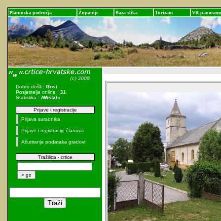
Planinska područja
Županije
Baza slika
Turizam
VR panoram
Dobro došli :
Gost
Posjetitelja online :
31
Statistika :
AWstats
Prijave i registracije
Prijava suradnika
Prijave i registracije članova
Ažuriranje podataka gradovi
Tražilica - crtice