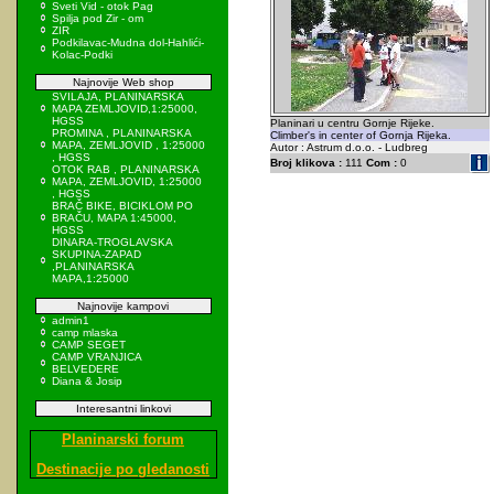
Sveti Vid - otok Pag
Spilja pod Zir - om
ZIR
Podkilavac-Mudna dol-Hahlići-
Kolac-Podki
Najnovije Web shop
SVILAJA, PLANINARSKA
MAPA ZEMLJOVID,1:25000,
HGSS
Planinari u centru Gornje Rijeke.
PROMINA , PLANINARSKA
Climber's in center of Gornja Rijeka.
MAPA, ZEMLJOVID , 1:25000
Autor : Astrum d.o.o. - Ludbreg
, HGSS
Broj klikova :
111
Com :
0
OTOK RAB , PLANINARSKA
MAPA, ZEMLJOVID, 1:25000
, HGSS
BRAČ BIKE, BICIKLOM PO
BRAČU, MAPA 1:45000,
HGSS
DINARA-TROGLAVSKA
SKUPINA-ZAPAD
,PLANINARSKA
MAPA,1:25000
Najnovije kampovi
admin1
camp mlaska
CAMP SEGET
CAMP VRANJICA
BELVEDERE
Diana & Josip
Interesantni linkovi
Planinarski forum
Destinacije po gledanosti