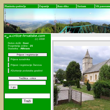
Planinska područja
Županije
Baza slika
Turizam
VR panoram
Dobro došli :
Gost
Posjetitelja online :
25
Statistika :
AWstats
Prijave i registracije
Prijava suradnika
Prijave i registracije članova
Ažuriranje podataka gradovi
Tražilica - crtice