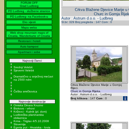
FORUM OFF
Grad Ludbreg
Crkva Blažene Djevice Marije u G
PD Ludbreg - službene stranice
Churc in Gornja Rije
PD Ludbreg- na Facebook-u
Autor : Astrum d.o.o. - Ludbreg
Eko vijesti
Sl.br: 329 Broj pregleda : 147 Com : 0
Mapa weba
Web shop mountain maps of
Croatia, Wanderkarte of Croatia
Restorani i hoteli
Auto kampovi
Apartmani i sobe
Najnoviji članci
Srednji Velebit
Sjeverni Velebit
Dramatično u snježnoj mećavi
na 2500 ndm
Crkva Blažene Djevice Marije u Gornjoj
Rijeci.
Churc in Gornja Rijeka.
Češka smrčkovica
Autor : Astrum d.o.o. - Ludbreg
Broj klikova :
147
Com :
0
Najnovije destinacije
Omiska Dinara Kruzno
Biokovo - vrhovi
Križevci - Kalnik (pl. dom)
Ludbreška planinarska
obilaznica
Krma - Triglav 4/5.10.2008
Slovenija
Egeria put - Hrvatska - Iovia