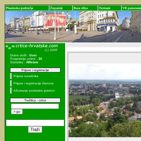
Planinska područja
Županije
Baza slika
Turizam
VR panoram
Dobro došli :
Gost
Posjetitelja online :
30
Statistika :
AWstats
Prijave i registracije
Prijava suradnika
Prijave i registracije članova
Ažuriranje podataka gradovi
Tražilica - crtice