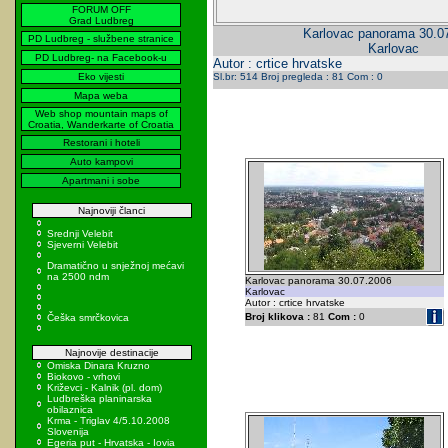
FORUM OFF
Grad Ludbreg
Karlovac panorama 30.0
PD Ludbreg - službene stranice
Karlovac
PD Ludbreg- na Facebook-u
Autor : crtice hrvatske
Eko vijesti
Sl.br: 514 Broj pregleda : 81 Com : 0
Mapa weba
Web shop mountain maps of
Croatia, Wanderkarte of Croatia
Restorani i hoteli
Auto kampovi
Apartmani i sobe
Najnoviji članci
Srednji Velebit
Sjeverni Velebit
Dramatično u snježnoj mećavi
na 2500 ndm
Karlovac panorama 30.07.2006
Karlovac
Autor : crtice hrvatske
Broj klikova :
81
Com :
0
Češka smrčkovica
Najnovije destinacije
Omiska Dinara Kruzno
Biokovo - vrhovi
Križevci - Kalnik (pl. dom)
Ludbreška planinarska
obilaznica
Krma - Triglav 4/5.10.2008
Slovenija
Egeria put - Hrvatska - Iovia