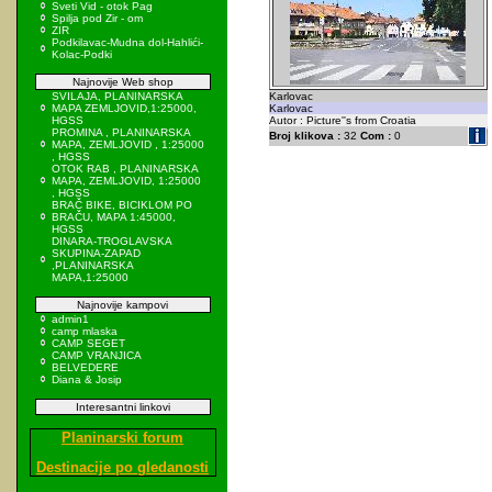
Sveti Vid - otok Pag
Spilja pod Zir - om
ZIR
Podkilavac-Mudna dol-Hahlići-
Kolac-Podki
Najnovije Web shop
SVILAJA, PLANINARSKA
Karlovac
MAPA ZEMLJOVID,1:25000,
Karlovac
HGSS
Autor : Picture''s from Croatia
PROMINA , PLANINARSKA
Broj klikova :
32
Com :
0
MAPA, ZEMLJOVID , 1:25000
, HGSS
OTOK RAB , PLANINARSKA
MAPA, ZEMLJOVID, 1:25000
, HGSS
BRAČ BIKE, BICIKLOM PO
BRAČU, MAPA 1:45000,
HGSS
DINARA-TROGLAVSKA
SKUPINA-ZAPAD
,PLANINARSKA
MAPA,1:25000
Najnovije kampovi
admin1
camp mlaska
CAMP SEGET
CAMP VRANJICA
BELVEDERE
Diana & Josip
Interesantni linkovi
Planinarski forum
Destinacije po gledanosti