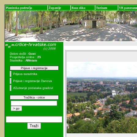
Planinska područja
Županije
Baza slika
Turizam
VR panoram
Dobro došli :
Gost
Posjetitelja online :
25
Statistika :
AWstats
Prijave i registracije
Prijava suradnika
Prijave i registracije članova
Ažuriranje podataka gradovi
Tražilica - crtice