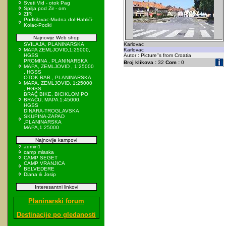
Sveti Vid - otok Pag
Spilja pod Zir - om
ZIR
Podkilavac-Mudna dol-Hahlići-
Kolac-Podki
Najnovije Web shop
SVILAJA, PLANINARSKA
Karlovac
MAPA ZEMLJOVID,1:25000,
Karlovac
HGSS
Autor : Picture''s from Croatia
PROMINA , PLANINARSKA
Broj klikova :
32
Com :
0
MAPA, ZEMLJOVID , 1:25000
, HGSS
OTOK RAB , PLANINARSKA
MAPA, ZEMLJOVID, 1:25000
, HGSS
BRAČ BIKE, BICIKLOM PO
BRAČU, MAPA 1:45000,
HGSS
DINARA-TROGLAVSKA
SKUPINA-ZAPAD
,PLANINARSKA
MAPA,1:25000
Najnovije kampovi
admin1
camp mlaska
CAMP SEGET
CAMP VRANJICA
BELVEDERE
Diana & Josip
Interesantni linkovi
Planinarski forum
Destinacije po gledanosti