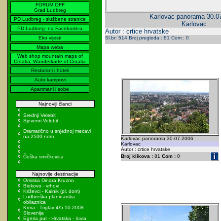
FORUM OFF
Grad Ludbreg
Karlovac panorama 30.0
PD Ludbreg - službene stranice
Karlovac
PD Ludbreg- na Facebook-u
Autor : crtice hrvatske
Eko vijesti
Sl.br: 514 Broj pregleda : 81 Com : 0
Mapa weba
Web shop mountain maps of
Croatia, Wanderkarte of Croatia
Restorani i hoteli
Auto kampovi
Apartmani i sobe
Najnoviji članci
Srednji Velebit
Sjeverni Velebit
Dramatično u snježnoj mećavi
na 2500 ndm
Karlovac panorama 30.07.2006
Karlovac
Autor : crtice hrvatske
Broj klikova :
81
Com :
0
Češka smrčkovica
Najnovije destinacije
Omiska Dinara Kruzno
Biokovo - vrhovi
Križevci - Kalnik (pl. dom)
Ludbreška planinarska
obilaznica
Krma - Triglav 4/5.10.2008
Slovenija
Egeria put - Hrvatska - Iovia