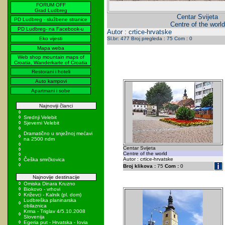
FORUM OFF
Grad Ludbreg
Centar Svijeta
PD Ludbreg - službene stranice
Centre of the world
PD Ludbreg- na Facebook-u
Autor : crtice-hrvatske
Eko vijesti
Sl.br: 477 Broj pregleda : 75 Com : 0
Mapa weba
Web shop mountain maps of
Croatia, Wanderkarte of Croatia
Restorani i hoteli
Auto kampovi
Apartmani i sobe
Najnoviji članci
Srednji Velebit
Sjeverni Velebit
Dramatično u snježnoj mećavi
na 2500 ndm
Centar Svijeta
Centre of the world
Autor : crtice-hrvatske
Češka smrčkovica
Broj klikova :
75
Com :
0
Najnovije destinacije
Omiska Dinara Kruzno
Biokovo - vrhovi
Križevci - Kalnik (pl. dom)
Ludbreška planinarska
obilaznica
Krma - Triglav 4/5.10.2008
Slovenija
Egeria put - Hrvatska - Iovia