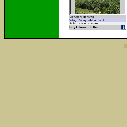
Vinogradi ludbreški
Village Vinogradi Ludbreski
Autor : crtice hrvatske
Broj klikova :
96
Com :
0