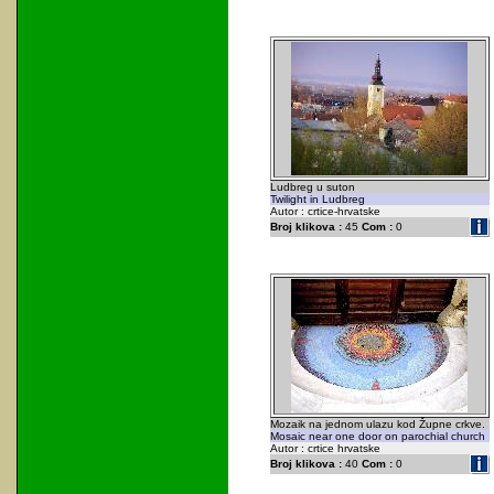
Ludbreg u suton
Twilight in Ludbreg
Autor : crtice-hrvatske
Broj klikova :
45
Com :
0
Mozaik na jednom ulazu kod Župne crkve.
Mosaic near one door on parochial church
Autor : crtice hrvatske
Broj klikova :
40
Com :
0