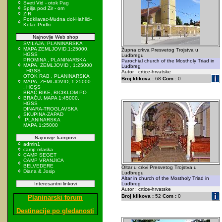
Sveti Vid - otok Pag
Spilja pod Zir - om
ZIR
Podkilavac-Mudna dol-Hahlići-
Kolac-Podki
Najnovije Web shop
SVILAJA, PLANINARSKA
MAPA ZEMLJOVID,1:25000,
Župna crkva Presvetog Trojstva u
HGSS
Ludbregu
PROMINA , PLANINARSKA
Parochial church of the Mostholy Triad in
MAPA, ZEMLJOVID , 1:25000
Ludbreg
, HGSS
Autor : crtice-hrvatske
OTOK RAB , PLANINARSKA
Broj klikova :
68
Com :
0
MAPA, ZEMLJOVID, 1:25000
, HGSS
BRAČ BIKE, BICIKLOM PO
BRAČU, MAPA 1:45000,
HGSS
DINARA-TROGLAVSKA
SKUPINA-ZAPAD
,PLANINARSKA
MAPA,1:25000
Najnovije kampovi
admin1
camp mlaska
CAMP SEGET
CAMP VRANJICA
BELVEDERE
Oltar u crkvi Presvetog Trojstva u
Diana & Josip
Ludbregu
Altar in church of the Mostholy Triad in
Interesantni linkovi
Ludbreg
Autor : crtice-hrvatske
Broj klikova :
52
Com :
0
Planinarski forum
Destinacije po gledanosti