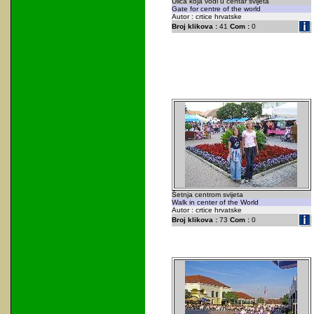
Ulica koja vodi u centar svijeta
Gate for centre of the world
Autor : crtice hrvatske
Broj klikova :
41
Com :
0
Šetnja centrom svijeta
Walk in center of the World
Autor : crtice hrvatske
Broj klikova :
73
Com :
0