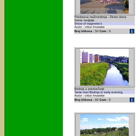
Predstava mažoretkinja - Deset dana
Svete nedjelje
Show of majorette's
Autor : crtice hrvatske
Broj klikova :
50
Com :
0
Bednja u predvečerje
Tame river Bednja in early evening
Autor : crtice hrvatske
Broj klikova :
60
Com :
0