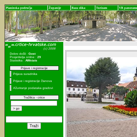
Planinska područja
Županije
Baza slika
Turizam
VR panoram
Dobro došli :
Gost
Posjetitelja online :
29
Statistika :
AWstats
Prijave i registracije
Prijava suradnika
Prijave i registracije članova
Ažuriranje podataka gradovi
Tražilica - crtice