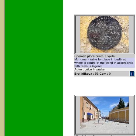
Spomen ploča centru Svijeta
Monument table for place in Ludbreg
where is centre of the world in accordance
with famous legend.
Autor : crtice hrvatske
Broj klikova :
55
Com :
0