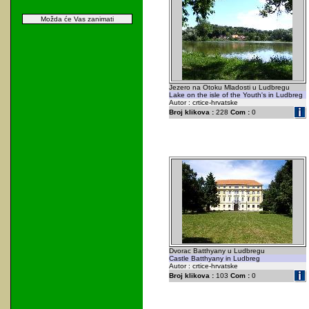
Možda će Vas zanimati
Jezero na Otoku Mladosti u Ludbregu
Lake on the isle of the Youth's in Ludbreg
Autor : crtice-hrvatske
Broj klikova :
228
Com :
0
Dvorac Batthyany u Ludbregu
Castle Batthyany in Ludbreg
Autor : crtice-hrvatske
Broj klikova :
103
Com :
0