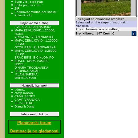
Sveti Vid - otok Pag
Spilja pod Zir - om
ZIR
Podkilavac-Mudna dol-Hahlići-
Kolac-Podki
Belecgrad na obroncima Ivanšćice.
Belecgrad on the slope of mountain
Najnovije Web shop
Ivanscica.
SVILAJA, PLANINARSKA
Autor : Astrum d.o.o. - Ludbreg
MAPA ZEMLJOVID,1:25000,
Broj klikova :
147
Com :
0
HGSS
PROMINA , PLANINARSKA
MAPA, ZEMLJOVID , 1:25000
, HGSS
OTOK RAB , PLANINARSKA
MAPA, ZEMLJOVID, 1:25000
, HGSS
BRAČ BIKE, BICIKLOM PO
BRAČU, MAPA 1:45000,
HGSS
DINARA-TROGLAVSKA
SKUPINA-ZAPAD
,PLANINARSKA
MAPA,1:25000
Najnovije kampovi
admin1
camp mlaska
CAMP SEGET
CAMP VRANJICA
BELVEDERE
Diana & Josip
Interesantni linkovi
Planinarski forum
Destinacije po gledanosti