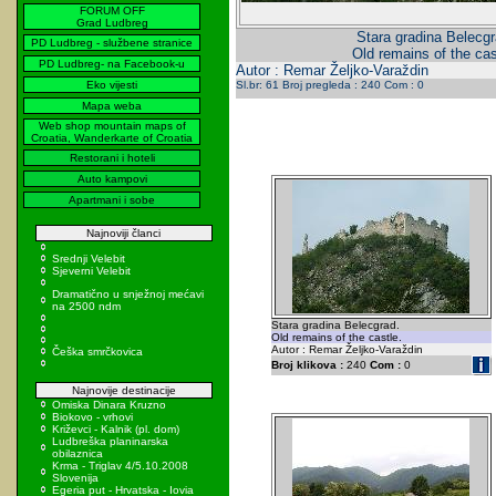
FORUM OFF
Grad Ludbreg
Stara gradina Belecgr
PD Ludbreg - službene stranice
Old remains of the cas
PD Ludbreg- na Facebook-u
Autor : Remar Željko-Varaždin
Eko vijesti
Sl.br: 61 Broj pregleda : 240 Com : 0
Mapa weba
Web shop mountain maps of
Croatia, Wanderkarte of Croatia
Restorani i hoteli
Auto kampovi
Apartmani i sobe
Najnoviji članci
Srednji Velebit
Sjeverni Velebit
Dramatično u snježnoj mećavi
na 2500 ndm
Stara gradina Belecgrad.
Old remains of the castle.
Autor : Remar Željko-Varaždin
Češka smrčkovica
Broj klikova :
240
Com :
0
Najnovije destinacije
Omiska Dinara Kruzno
Biokovo - vrhovi
Križevci - Kalnik (pl. dom)
Ludbreška planinarska
obilaznica
Krma - Triglav 4/5.10.2008
Slovenija
Egeria put - Hrvatska - Iovia