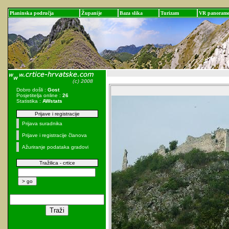
Planinska područja
Županije
Baza slika
Turizam
VR panoram
Dobro došli :
Gost
Posjetitelja online :
26
Statistika :
AWstats
Prijave i registracije
Prijava suradnika
Prijave i registracije članova
Ažuriranje podataka gradovi
Tražilica - crtice