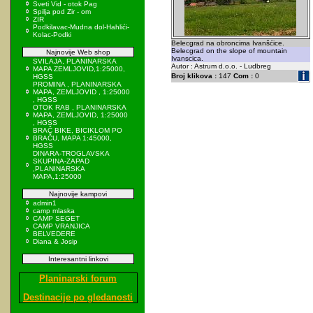
Sveti Vid - otok Pag
Spilja pod Zir - om
ZIR
Podkilavac-Mudna dol-Hahlići-
Kolac-Podki
Belecgrad na obroncima Ivanšćice.
Belecgrad on the slope of mountain
Najnovije Web shop
Ivanscica.
SVILAJA, PLANINARSKA
Autor : Astrum d.o.o. - Ludbreg
MAPA ZEMLJOVID,1:25000,
Broj klikova :
147
Com :
0
HGSS
PROMINA , PLANINARSKA
MAPA, ZEMLJOVID , 1:25000
, HGSS
OTOK RAB , PLANINARSKA
MAPA, ZEMLJOVID, 1:25000
, HGSS
BRAČ BIKE, BICIKLOM PO
BRAČU, MAPA 1:45000,
HGSS
DINARA-TROGLAVSKA
SKUPINA-ZAPAD
,PLANINARSKA
MAPA,1:25000
Najnovije kampovi
admin1
camp mlaska
CAMP SEGET
CAMP VRANJICA
BELVEDERE
Diana & Josip
Interesantni linkovi
Planinarski forum
Destinacije po gledanosti