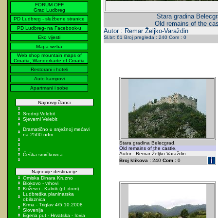
FORUM OFF
Grad Ludbreg
Stara gradina Belecgr
PD Ludbreg - službene stranice
Old remains of the cas
PD Ludbreg- na Facebook-u
Autor : Remar Željko-Varaždin
Eko vijesti
Sl.br: 61 Broj pregleda : 240 Com : 0
Mapa weba
Web shop mountain maps of
Croatia, Wanderkarte of Croatia
Restorani i hoteli
Auto kampovi
Apartmani i sobe
Najnoviji članci
Srednji Velebit
Sjeverni Velebit
Dramatično u snježnoj mećavi
na 2500 ndm
Stara gradina Belecgrad.
Old remains of the castle.
Autor : Remar Željko-Varaždin
Češka smrčkovica
Broj klikova :
240
Com :
0
Najnovije destinacije
Omiska Dinara Kruzno
Biokovo - vrhovi
Križevci - Kalnik (pl. dom)
Ludbreška planinarska
obilaznica
Krma - Triglav 4/5.10.2008
Slovenija
Egeria put - Hrvatska - Iovia