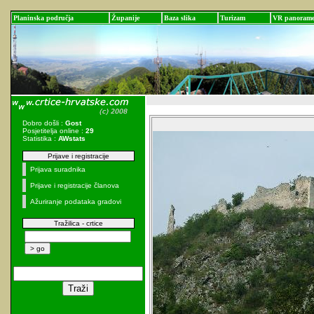
Planinska područja
Županije
Baza slika
Turizam
VR panoram
Dobro došli :
Gost
Posjetitelja online :
29
Statistika :
AWstats
Prijave i registracije
Prijava suradnika
Prijave i registracije članova
Ažuriranje podataka gradovi
Tražilica - crtice