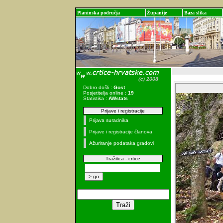
Planinska područja
Županije
Baza slika
Dobro došli :
Gost
Posjetitelja online :
19
Statistika :
AWstats
Prijave i registracije
Prijava suradnika
Prijave i registracije članova
Ažuriranje podataka gradovi
Tražilica - crtice