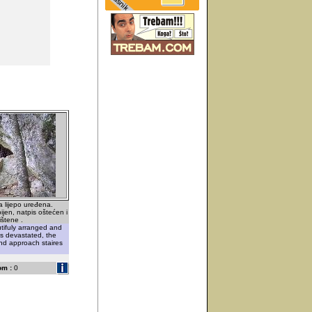
a lijepo uređena.
ijen, natpis oštećen i
ištene .
ifuly arranged and
s devastated, the
nd approach staires
om :
0