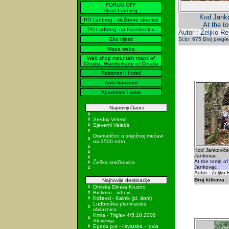
FORUM OFF
Grad Ludbreg
Kod Janko
PD Ludbreg - službene stranice
At the t
PD Ludbreg- na Facebook-u
Autor : Željko R
Eko vijesti
Sl.br: 675 Broj pregl
Mapa weba
Web shop mountain maps of
Croatia, Wanderkarte of Croatia
Restorani i hoteli
Auto kampovi
Apartmani i sobe
Najnoviji članci
Srednji Velebit
Sjeverni Velebit
Dramatično u snježnoj mećavi
na 2500 ndm
Kod Jankoviće
Jankovac .
At the tomb of
Češka smrčkovica
Jankovac .
Autor : Željko
Broj klikova :
Najnovije destinacije
Omiska Dinara Kruzno
Biokovo - vrhovi
Križevci - Kalnik (pl. dom)
Ludbreška planinarska
obilaznica
Krma - Triglav 4/5.10.2008
Slovenija
Egeria put - Hrvatska - Iovia