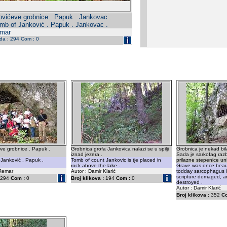
vićeve grobnice . Papuk . Jankovac .
omb of Janković . Papuk . Jankovac .
emar
eda : 294 Com : 0
ve grobnice . Papuk .
Grobnica grofa Jankovica nalazi se u spilji
Grobnica je nekad bil
iznad jezera .
Sada je sarkofag razb
 Janković . Papuk .
Tomb of count Jankovic is tje placed in
prilazne stepenice un
rock above the lake .
Grave was once beaut
 Remar
Autor : Damir Klarić
todday sarcophagus i
scripture demaged, a
294
Com :
0
Broj klikova :
194
Com :
0
destroyed .
Autor : Damir Klarić
Broj klikova :
352
C