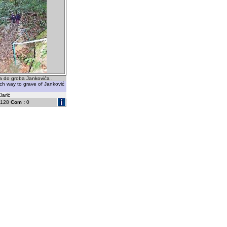
a do groba Jankovića .
ch way to grave of Janković
larić
128
Com :
0