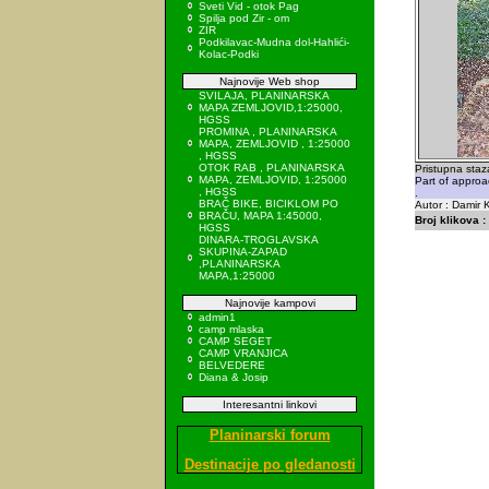
Sveti Vid - otok Pag
Spilja pod Zir - om
ZIR
Podkilavac-Mudna dol-Hahlići-
Kolac-Podki
Najnovije Web shop
SVILAJA, PLANINARSKA
MAPA ZEMLJOVID,1:25000,
HGSS
PROMINA , PLANINARSKA
MAPA, ZEMLJOVID , 1:25000
, HGSS
OTOK RAB , PLANINARSKA
Pristupna staz
MAPA, ZEMLJOVID, 1:25000
Part of approa
, HGSS
.
BRAČ BIKE, BICIKLOM PO
Autor : Damir K
BRAČU, MAPA 1:45000,
Broj klikova :
HGSS
DINARA-TROGLAVSKA
SKUPINA-ZAPAD
,PLANINARSKA
MAPA,1:25000
Najnovije kampovi
admin1
camp mlaska
CAMP SEGET
CAMP VRANJICA
BELVEDERE
Diana & Josip
Interesantni linkovi
Planinarski forum
Destinacije po gledanosti