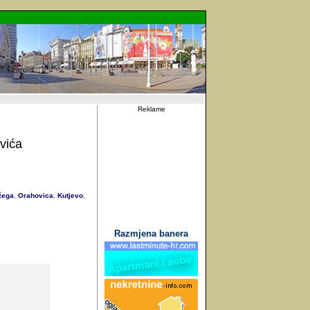
Reklame
vića
ega
Orahovica
Kutjevo
,
,
,
Razmjena banera