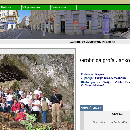
Turizam
VR panorame
Informacije
Zanimljive destinacije Hrvatska
Grobnica grofa Janko
Papuk
Područje :
Po�e�ko-Slavonska
Županija :
Vo�in
Velika
Pož
Okolni gradovi :
,
,
Čačinci
Mikleuš
,
ČLANCI
Grobnica grofa Jankovića