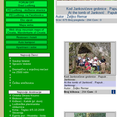
FORUM OFF
Grad Ludbreg
Kod Jankovićeve grobnice . Papu
PD Ludbreg - službene stranice
At the tomb of Janković . Papuk
PD Ludbreg- na Facebook-u
Autor : Željko Remar
Eko vijesti
Sl.br: 675 Broj pregleda : 294 Com : 0
Mapa weba
Web shop mountain maps of
Croatia, Wanderkarte of Croatia
Restorani i hoteli
Auto kampovi
Apartmani i sobe
Najnoviji članci
Srednji Velebit
Sjeverni Velebit
Dramatično u snježnoj mećavi
na 2500 ndm
Kod Jankovićeve grobnice . Papuk .
Jankovac .
At the tomb of Janković . Papuk .
Češka smrčkovica
Jankovac .
Autor : Željko Remar
Broj klikova :
294
Com :
0
Najnovije destinacije
Omiska Dinara Kruzno
Biokovo - vrhovi
Križevci - Kalnik (pl. dom)
Ludbreška planinarska
obilaznica
Krma - Triglav 4/5.10.2008
Slovenija
Egeria put - Hrvatska - Iovia