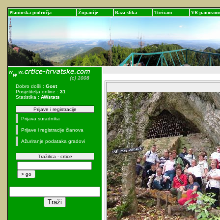
Planinska područja
Županije
Baza slika
Turizam
VR panoram
Dobro došli :
Gost
Posjetitelja online :
31
Statistika :
AWstats
Prijave i registracije
Prijava suradnika
Prijave i registracije članova
Ažuriranje podataka gradovi
Tražilica - crtice