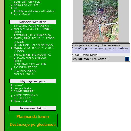
Sveti Vid - otok Pag
Spilja pod Zir - om
ZIR
Podkilavac-Mudna dol-Hahlići-
Kolac-Podki
Najnovije Web shop
SVILAJA, PLANINARSKA
MAPA ZEMLJOVID,1:25000,
HGSS
PROMINA , PLANINARSKA
MAPA, ZEMLJOVID , 1:25000
, HGSS
OTOK RAB , PLANINARSKA
Pristupna staza do groba Jankovića .
MAPA, ZEMLJOVID, 1:25000
Part of approach way to grave of Janković
, HGSS
.
BRAČ BIKE, BICIKLOM PO
Autor : Damir Klarić
BRAČU, MAPA 1:45000,
Broj klikova :
128
Com :
0
HGSS
DINARA-TROGLAVSKA
SKUPINA-ZAPAD
,PLANINARSKA
MAPA,1:25000
Najnovije kampovi
admin1
camp mlaska
CAMP SEGET
CAMP VRANJICA
BELVEDERE
Diana & Josip
Interesantni linkovi
Planinarski forum
Destinacije po gledanosti