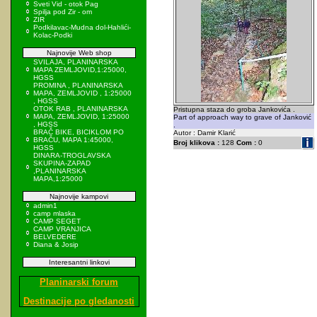
Sveti Vid - otok Pag
Spilja pod Zir - om
ZIR
Podkilavac-Mudna dol-Hahlići-
Kolac-Podki
Najnovije Web shop
SVILAJA, PLANINARSKA
MAPA ZEMLJOVID,1:25000,
HGSS
PROMINA , PLANINARSKA
MAPA, ZEMLJOVID , 1:25000
, HGSS
OTOK RAB , PLANINARSKA
Pristupna staza do groba Jankovića .
MAPA, ZEMLJOVID, 1:25000
Part of approach way to grave of Janković
, HGSS
.
BRAČ BIKE, BICIKLOM PO
Autor : Damir Klarić
BRAČU, MAPA 1:45000,
Broj klikova :
128
Com :
0
HGSS
DINARA-TROGLAVSKA
SKUPINA-ZAPAD
,PLANINARSKA
MAPA,1:25000
Najnovije kampovi
admin1
camp mlaska
CAMP SEGET
CAMP VRANJICA
BELVEDERE
Diana & Josip
Interesantni linkovi
Planinarski forum
Destinacije po gledanosti