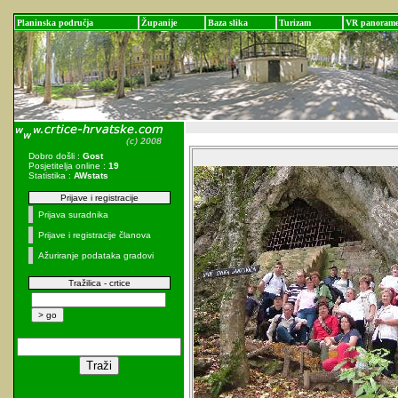
Planinska područja
Županije
Baza slika
Turizam
VR panoram
Dobro došli :
Gost
Posjetitelja online :
19
Statistika :
AWstats
Prijave i registracije
Prijava suradnika
Prijave i registracije članova
Ažuriranje podataka gradovi
Tražilica - crtice