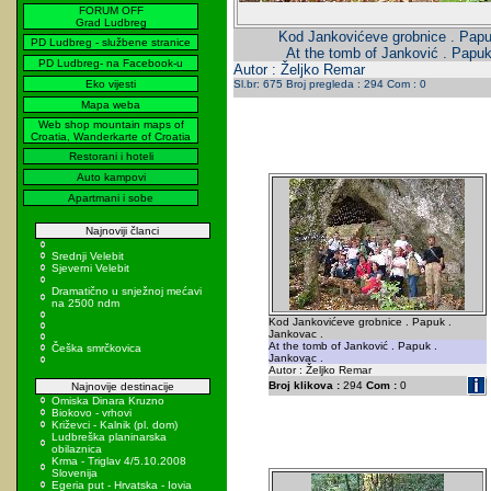
FORUM OFF
Grad Ludbreg
Kod Jankovićeve grobnice . Papu
PD Ludbreg - službene stranice
At the tomb of Janković . Papuk
PD Ludbreg- na Facebook-u
Autor : Željko Remar
Eko vijesti
Sl.br: 675 Broj pregleda : 294 Com : 0
Mapa weba
Web shop mountain maps of
Croatia, Wanderkarte of Croatia
Restorani i hoteli
Auto kampovi
Apartmani i sobe
Najnoviji članci
Srednji Velebit
Sjeverni Velebit
Dramatično u snježnoj mećavi
na 2500 ndm
Kod Jankovićeve grobnice . Papuk .
Jankovac .
At the tomb of Janković . Papuk .
Češka smrčkovica
Jankovac .
Autor : Željko Remar
Broj klikova :
294
Com :
0
Najnovije destinacije
Omiska Dinara Kruzno
Biokovo - vrhovi
Križevci - Kalnik (pl. dom)
Ludbreška planinarska
obilaznica
Krma - Triglav 4/5.10.2008
Slovenija
Egeria put - Hrvatska - Iovia