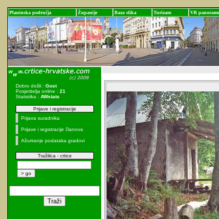
Planinska područja
Županije
Baza slika
Turizam
VR panoram
Dobro došli :
Gost
Posjetitelja online :
21
Statistika :
AWstats
Prijave i registracije
Prijava suradnika
Prijave i registracije članova
Ažuriranje podataka gradovi
Tražilica - crtice