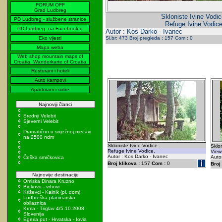
FORUM OFF
Grad Ludbreg
Skloniste Ivine Vodic
PD Ludbreg - službene stranice
Refuge Ivine Vodice
PD Ludbreg- na Facebook-u
Autor : Kos Darko - Ivanec
Eko vijesti
Sl.br: 473 Broj pregleda : 157 Com : 0
Mapa weba
Web shop mountain maps of
Croatia, Wanderkarte of Croatia
Restorani i hoteli
Auto kampovi
Apartmani i sobe
Najnoviji članci
Srednji Velebit
Sjeverni Velebit
Dramatično u snježnoj mećavi
na 2500 ndm
Skloniste Ivine Vodice .
Sklon
Refuge Ivine Vodice.
View 
Autor : Kos Darko - Ivanec
Autor
Češka smrčkovica
Broj klikova :
157
Com :
0
Broj 
Najnovije destinacije
Omiska Dinara Kruzno
Biokovo - vrhovi
Križevci - Kalnik (pl. dom)
Ludbreška planinarska
obilaznica
Krma - Triglav 4/5.10.2008
Slovenija
Egeria put - Hrvatska - Iovia