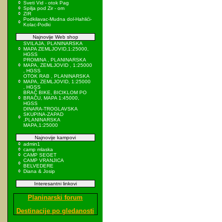
Sveti Vid - otok Pag
Spilja pod Zir - om
ZIR
Podkilavac-Mudna dol-Hahlići-
Kolac-Podki
Najnovije Web shop
SVILAJA, PLANINARSKA
MAPA ZEMLJOVID,1:25000,
HGSS
PROMINA , PLANINARSKA
MAPA, ZEMLJOVID , 1:25000
, HGSS
OTOK RAB , PLANINARSKA
MAPA, ZEMLJOVID, 1:25000
, HGSS
BRAČ BIKE, BICIKLOM PO
BRAČU, MAPA 1:45000,
HGSS
DINARA-TROGLAVSKA
SKUPINA-ZAPAD
,PLANINARSKA
MAPA,1:25000
Najnovije kampovi
admin1
camp mlaska
CAMP SEGET
CAMP VRANJICA
BELVEDERE
Diana & Josip
Interesantni linkovi
Planinarski forum
Destinacije po gledanosti