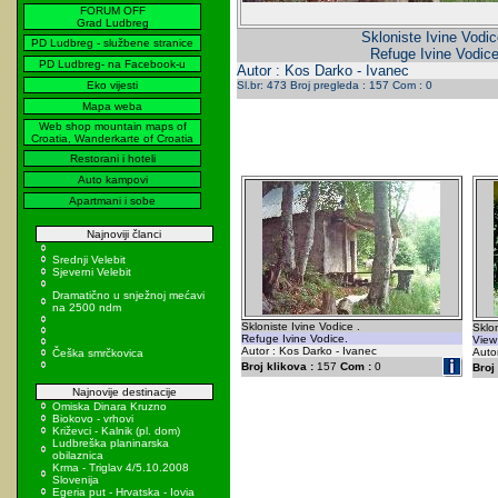
FORUM OFF
Grad Ludbreg
Skloniste Ivine Vodic
PD Ludbreg - službene stranice
Refuge Ivine Vodice
PD Ludbreg- na Facebook-u
Autor : Kos Darko - Ivanec
Eko vijesti
Sl.br: 473 Broj pregleda : 157 Com : 0
Mapa weba
Web shop mountain maps of
Croatia, Wanderkarte of Croatia
Restorani i hoteli
Auto kampovi
Apartmani i sobe
Najnoviji članci
Srednji Velebit
Sjeverni Velebit
Dramatično u snježnoj mećavi
na 2500 ndm
Skloniste Ivine Vodice .
Sklon
Refuge Ivine Vodice.
View 
Autor : Kos Darko - Ivanec
Autor
Češka smrčkovica
Broj klikova :
157
Com :
0
Broj 
Najnovije destinacije
Omiska Dinara Kruzno
Biokovo - vrhovi
Križevci - Kalnik (pl. dom)
Ludbreška planinarska
obilaznica
Krma - Triglav 4/5.10.2008
Slovenija
Egeria put - Hrvatska - Iovia