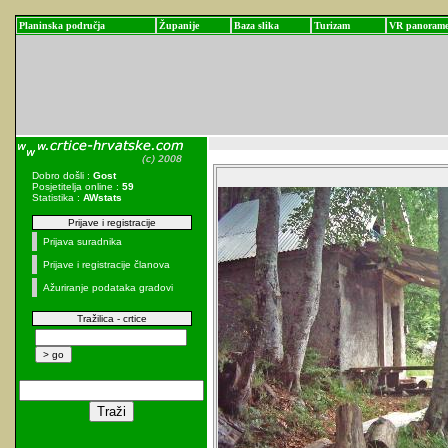
Planinska područja
Županije
Baza slika
Turizam
VR panoram
Dobro došli :
Gost
Posjetitelja online :
59
Statistika :
AWstats
Prijave i registracije
Prijava suradnika
Prijave i registracije članova
Ažuriranje podataka gradovi
Tražilica - crtice