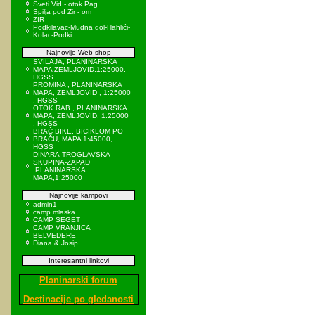
Sveti Vid - otok Pag
Spilja pod Zir - om
ZIR
Podkilavac-Mudna dol-Hahlići-
Kolac-Podki
Najnovije Web shop
SVILAJA, PLANINARSKA
MAPA ZEMLJOVID,1:25000,
HGSS
PROMINA , PLANINARSKA
MAPA, ZEMLJOVID , 1:25000
, HGSS
OTOK RAB , PLANINARSKA
MAPA, ZEMLJOVID, 1:25000
, HGSS
BRAČ BIKE, BICIKLOM PO
BRAČU, MAPA 1:45000,
HGSS
DINARA-TROGLAVSKA
SKUPINA-ZAPAD
,PLANINARSKA
MAPA,1:25000
Najnovije kampovi
admin1
camp mlaska
CAMP SEGET
CAMP VRANJICA
BELVEDERE
Diana & Josip
Interesantni linkovi
Planinarski forum
Destinacije po gledanosti