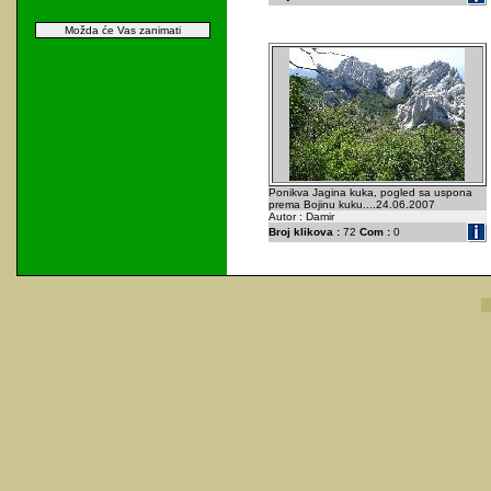
Možda će Vas zanimati
Ponikva Jagina kuka, pogled sa uspona
prema Bojinu kuku....24.06.2007
Autor : Damir
Broj klikova :
72
Com :
0