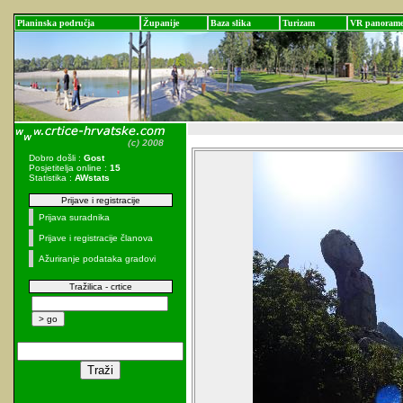
Planinska područja
Županije
Baza slika
Turizam
VR panoram
Dobro došli :
Gost
Posjetitelja online :
15
Statistika :
AWstats
Prijave i registracije
Prijava suradnika
Prijave i registracije članova
Ažuriranje podataka gradovi
Tražilica - crtice