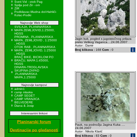
Sveti Vid - otok Pag
Spilja pod Zir - om
ZIR
Podkilavac-Mudna dol-Hahlići-
Kolac-Podki
Najnovije Web shop
SVILAJA, PLANINARSKA
MAPA ZEMLJOVID,1:25000,
HGSS
PROMINA , PLANINARSKA
Jagin kuk, pogled s jugoistočnog prilaza
MAPA, ZEMLJOVID , 1:25000
preko Velikog Vaganca....24.06.2007
, HGSS
Autor : Damir
OTOK RAB , PLANINARSKA
Broj klikova :
168
Com :
0
MAPA, ZEMLJOVID, 1:25000
, HGSS
BRAČ BIKE, BICIKLOM PO
BRAČU, MAPA 1:45000,
HGSS
DINARA-TROGLAVSKA
SKUPINA-ZAPAD
,PLANINARSKA
MAPA,1:25000
Najnovije kampovi
admin1
camp mlaska
CAMP SEGET
CAMP VRANJICA
BELVEDERE
Diana & Josip
Interesantni linkovi
Planinarski forum
Pauk, na podnožju Jagina Kuka ....
24.06.2007
Destinacije po gledanosti
Autor : Nikola Klarić
Broj klikova :
83
Com :
0