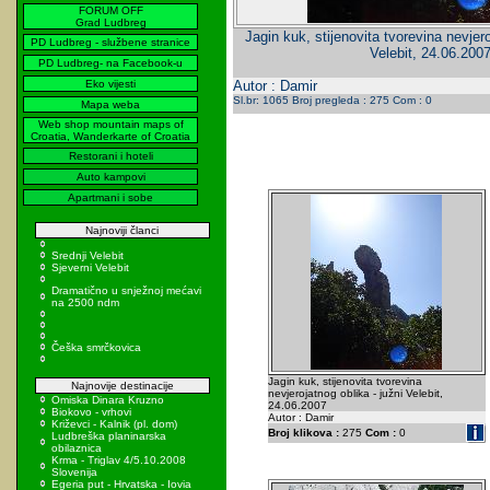
FORUM OFF
Grad Ludbreg
Jagin kuk, stijenovita tvorevina nevjero
PD Ludbreg - službene stranice
Velebit, 24.06.200
PD Ludbreg- na Facebook-u
Eko vijesti
Autor : Damir
Sl.br: 1065 Broj pregleda : 275 Com : 0
Mapa weba
Web shop mountain maps of
Croatia, Wanderkarte of Croatia
Restorani i hoteli
Auto kampovi
Apartmani i sobe
Najnoviji članci
Srednji Velebit
Sjeverni Velebit
Dramatično u snježnoj mećavi
na 2500 ndm
Češka smrčkovica
Jagin kuk, stijenovita tvorevina
Najnovije destinacije
nevjerojatnog oblika - južni Velebit,
Omiska Dinara Kruzno
24.06.2007
Biokovo - vrhovi
Autor : Damir
Križevci - Kalnik (pl. dom)
Broj klikova :
275
Com :
0
Ludbreška planinarska
obilaznica
Krma - Triglav 4/5.10.2008
Slovenija
Egeria put - Hrvatska - Iovia